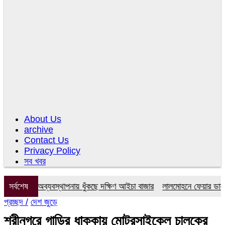
About Us
archive
Contact Us
Privacy Policy
সব খবর
মিটি, অব্যবস্থাপনায় ধুঁকছে দক্ষিণ আইচা বাজার
সর্বশেষ
লালমোহনে ফেয়ার ডায়াগনস্টি
প্রচ্ছদ /
দেশ জুড়ে
শ্রীনগরে গাড়ির ধাক্কায় মোটরসাইকেল চালকের