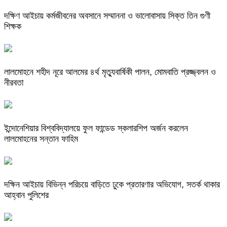
দক্ষিণ আইচায় কর্মজীবনের অবসানে সম্মাননা ও ভালোবাসায় সিক্ত তিন গুণী
শিক্ষক
লালমোহনে শহীদ নূরে আলমের ৪র্থ মৃত্যুবার্ষিকী পালন, মোমবাতি প্রজ্জ্বলন ও
নীরবতা
ইন্দোনেশিয়ার বিশ্ববিদ্যালয়ে ফুল ফান্ডেড স্কলারশিপ অর্জন করলেন
লালমোহনের সন্তান ফাহিম
দক্ষিন আইচায় ‎বিভিন্ন পরিচয়ে বাড়িতে ঢুকে প্রতারণার অভিযোগ, সতর্ক থাকার
আহ্বান পুলিশের