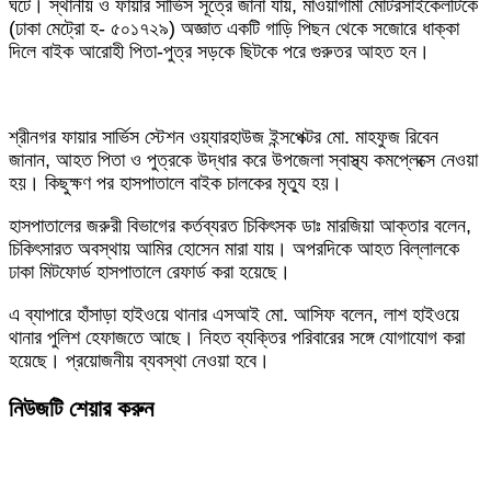
ঘটে। স্থানীয় ও ফায়ার সার্ভিস সূত্রে জানা যায়, মাওয়াগামী মোটরসাইকেলটিকে
(ঢাকা মেট্রো হ- ৫০১৭২৯) অজ্ঞাত একটি গাড়ি পিছন থেকে সজোরে ধাক্কা
দিলে বাইক আরোহী পিতা-পুত্র সড়কে ছিটকে পরে গুরুতর আহত হন।
শ্রীনগর ফায়ার সার্ভিস স্টেশন ওয়্যারহাউজ ইন্সপেক্টর মো. মাহফুজ রিবেন
জানান, আহত পিতা ও পুত্রকে উদ্ধার করে উপজেলা স্বাস্থ্য কমপ্লেক্সে নেওয়া
হয়। কিছুক্ষণ পর হাসপাতালে বাইক চালকের মৃত্যু হয়।
হাসপাতালের জরুরী বিভাগের কর্তব্যরত চিকিৎসক ডাঃ মারজিয়া আক্তার বলেন,
চিকিৎসারত অবস্থায় আমির হোসেন মারা যায়। অপরদিকে আহত বিল্লালকে
ঢাকা মিটফোর্ড হাসপাতালে রেফার্ড করা হয়েছে।
এ ব্যাপারে হাঁসাড়া হাইওয়ে থানার এসআই মো. আসিফ বলেন, লাশ হাইওয়ে
থানার পুলিশ হেফাজতে আছে। নিহত ব্যক্তির পরিবারের সঙ্গে যোগাযোগ করা
হয়েছে। প্রয়োজনীয় ব্যবস্থা নেওয়া হবে।
নিউজটি শেয়ার করুন