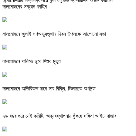
ইন্দোনেশিয়ার বিশ্ববিদ্যালয়ে ফুল ফান্ডেড স্কলারশিপ অর্জন করলেন
লালমোহনের সন্তান ফাহিম
লালমোহনে জুলাই গণঅভ্যুত্থান দিবস উপলক্ষে আলোচনা সভা
লালমোহনে পানিতে ডুবে শিশুর মৃত্যু
লালমোহনে অতিরিক্ত দামে সার বিক্রি, ডিলারকে অর্থদন্ড
২৯ বছর ধরে নেই কমিটি, অব্যবস্থাপনায় ধুঁকছে দক্ষিণ আইচা বাজার