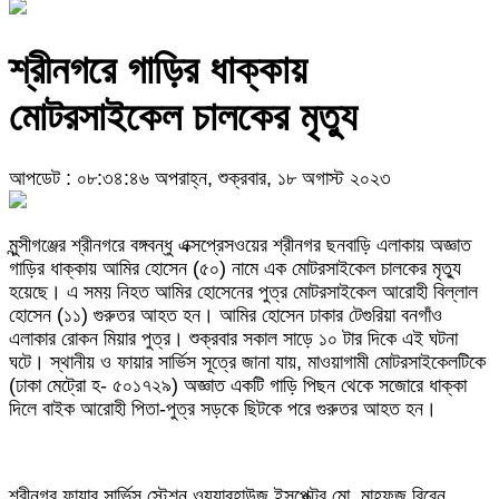
শ্রীনগরে গাড়ির ধাক্কায়
মোটরসাইকেল চালকের মৃত্যু
আপডেট : ০৮:৩৪:৪৬ অপরাহ্ন, শুক্রবার, ১৮ অগাস্ট ২০২৩
মুন্সীগঞ্জের শ্রীনগরে বঙ্গবন্ধু এক্সপ্রেসওয়ের শ্রীনগর ছনবাড়ি এলাকায় অজ্ঞাত
গাড়ির ধাক্কায় আমির হোসেন (৫০) নামে এক মোটরসাইকেল চালকের মৃত্যু
হয়েছে। এ সময় নিহত আমির হোসেনের পুত্র মোটরসাইকেল আরোহী বিল্লাল
হোসেন (১১) গুরুতর আহত হন। আমির হোসেন ঢাকার টেগুরিয়া বনগাঁও
এলাকার রোকন মিয়ার পুত্র। শুক্রবার সকাল সাড়ে ১০ টার দিকে এই ঘটনা
ঘটে। স্থানীয় ও ফায়ার সার্ভিস সূত্রে জানা যায়, মাওয়াগামী মোটরসাইকেলটিকে
(ঢাকা মেট্রো হ- ৫০১৭২৯) অজ্ঞাত একটি গাড়ি পিছন থেকে সজোরে ধাক্কা
দিলে বাইক আরোহী পিতা-পুত্র সড়কে ছিটকে পরে গুরুতর আহত হন।
শ্রীনগর ফায়ার সার্ভিস স্টেশন ওয়্যারহাউজ ইন্সপেক্টর মো. মাহফুজ রিবেন