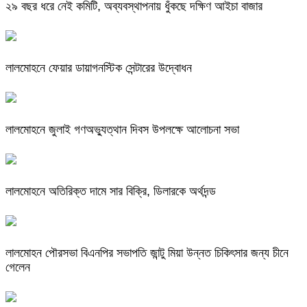
২৯ বছর ধরে নেই কমিটি, অব্যবস্থাপনায় ধুঁকছে দক্ষিণ আইচা বাজার
লালমোহনে ফেয়ার ডায়াগনস্টিক সেন্টারের উদ্বোধন
লালমোহনে জুলাই গণঅভ্যুত্থান দিবস উপলক্ষে আলোচনা সভা
লালমোহনে অতিরিক্ত দামে সার বিক্রি, ডিলারকে অর্থদন্ড
লালমোহন পৌরসভা বিএনপির সভাপতি জান্টু মিয়া উন্নত চিকিৎসার জন্য চীনে
গেলেন