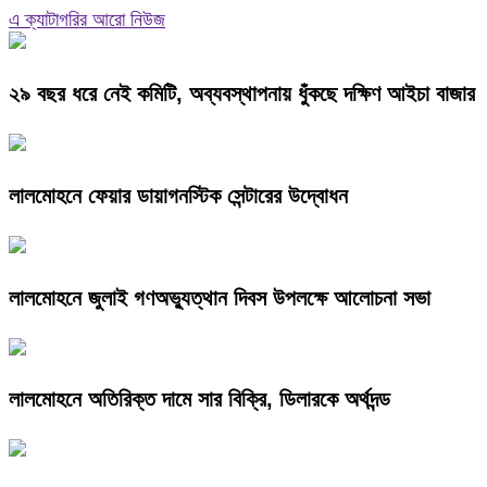
এ ক্যাটাগরির আরো নিউজ
২৯ বছর ধরে নেই কমিটি, অব্যবস্থাপনায় ধুঁকছে দক্ষিণ আইচা বাজার
লালমোহনে ফেয়ার ডায়াগনস্টিক সেন্টারের উদ্বোধন
লালমোহনে জুলাই গণঅভ্যুত্থান দিবস উপলক্ষে আলোচনা সভা
লালমোহনে অতিরিক্ত দামে সার বিক্রি, ডিলারকে অর্থদন্ড