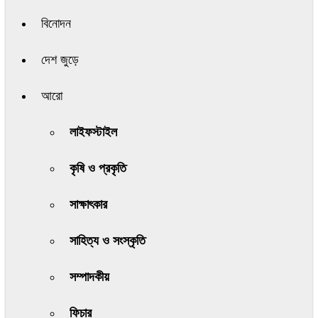
বিনোদন
দেশ জুড়ে
আরো
লাইফস্টাইল
কৃষি ও প্রকৃতি
সাক্ষাৎকার
সাহিত্য ও সংস্কৃতি
সম্পাদকীয়
ফিচার