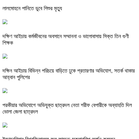
লালমোহনে পানিতে ডুবে শিশুর মৃত্যু
দক্ষিণ আইচায় কর্মজীবনের অবসানে সম্মাননা ও ভালোবাসায় সিক্ত তিন গুণী
শিক্ষক
দক্ষিন আইচায় ‎বিভিন্ন পরিচয়ে বাড়িতে ঢুকে প্রতারণার অভিযোগ, সতর্ক থাকার
আহ্বান পুলিশের
পরকীয়ার অভিযোগে অভিযুক্ত ছাত্রদল নেতা শরীফ বেপারীকে অব্যাহতি দিল
ভোলা জেলা ছাত্রদল