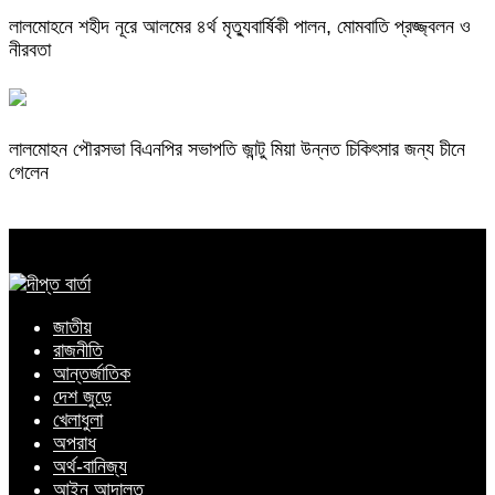
লালমোহনে শহীদ নূরে আলমের ৪র্থ মৃত্যুবার্ষিকী পালন, মোমবাতি প্রজ্জ্বলন ও
নীরবতা
লালমোহন পৌরসভা বিএনপির সভাপতি জান্টু মিয়া উন্নত চিকিৎসার জন্য চীনে
গেলেন
জাতীয়
রাজনীতি
আন্তর্জাতিক
দেশ জুড়ে
খেলাধুলা
অপরাধ
অর্থ-বানিজ্য
আইন আদালত