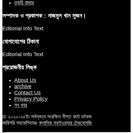
চাকরি বাজার
সম্পাদক ও প্রকাশক : নাজমুল খান সুজন।
Editorial Info Text
যোগাযোগের ঠিকানা
Editorial Info Text
প্রয়োজনীয় লিঙ্ক
About Us
archive
Contact Us
Privacy Policy
সব খবর
© ২০২০-২৫ইং সর্বস্বত্ব সংরক্ষিত দীপ্ত বার্তা ডটকম
কারিগরি সহযোগিতায়ঃ
ক্লাসিক সফটওয়্যার টেকনোলজি