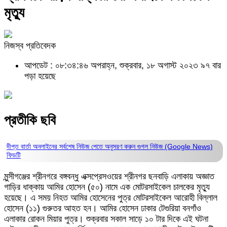
মৃত্যু
নিজস্ব প্রতিবেদক
আপডেট : ০৮:৩৪:৪৬ অপরাহ্ন, শুক্রবার, ১৮ অগাস্ট ২০২৩
৯৭ বার
পড়া হয়েছে
প্রতীকি ছবি
দীপ্ত বার্তা অনলাইনের সর্বশেষ নিউজ পেতে অনুসরণ করুন
গুগল নিউজ (Google News)
ফিডটি
মুন্সীগঞ্জের শ্রীনগরে বঙ্গবন্ধু এক্সপ্রেসওয়ের শ্রীনগর ছনবাড়ি এলাকায় অজ্ঞাত
গাড়ির ধাক্কায় আমির হোসেন (৫০) নামে এক মোটরসাইকেল চালকের মৃত্যু
হয়েছে। এ সময় নিহত আমির হোসেনের পুত্র মোটরসাইকেল আরোহী বিল্লাল
হোসেন (১১) গুরুতর আহত হন। আমির হোসেন ঢাকার টেগুরিয়া বনগাঁও
এলাকার রোকন মিয়ার পুত্র। শুক্রবার সকাল সাড়ে ১০ টার দিকে এই ঘটনা