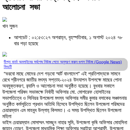
আলোচনা সভা
খান সুজন
আপডেট : ০২:৫৩:২৭ অপরাহ্ন, বৃহস্পতিবার, ১ অগাস্ট ২০২৪
৭৮
বার পড়া হয়েছে
দীপ্ত বার্তা অনলাইনের সর্বশেষ নিউজ পেতে অনুসরণ করুন
গুগল নিউজ (Google News)
ফিডটি
“ভরবো মাছে মোদের দেশ গড়বো স্মার্ট বাংলাদেশ” এই প্রতিপাদ্যকে সামনে
রেখে শ্রীনগরে জাতীয় মৎস্য সপ্তাহ-২০২৪ উদযাপন উপলক্ষে মাছের পোনা
অবমুক্তকরণ, র‌্যালি ও আলোচনা সভা অনুষ্ঠিত হয়েছে। বুধবার সকালে
উপজেলা পরিষদ সভাকক্ষে নির্বাহী অফিসার মো. মোশারেফ হোসাইনের
সভাপতিত্বে ও সিনিয়র উপজেলা মৎস্য অফিসার সমীর কুমার বসাকের সঞ্চালনায়
অনুষ্ঠিত কর্মসূচিতে প্রধান অতিথি হিসেবে উপস্থিত ছিলেন উপজেলা পরিষদের
চেয়ারম্যান এম মাহবুব উল্লাহ্ কিসমত। এ সময় উপস্থিত ছিলেন উপজেলা
মহিলা
ভাইস চেয়ারম্যান মোসাম্মৎ সামছুন নাহার সুমি, উপজেলা কৃষি অফিসার মোহসিনা
জাহান তোরণ, উপজেলা মাধ্যমিক শিক্ষা অফিসার সুরাইয়া আশরাফী, উপজেলা