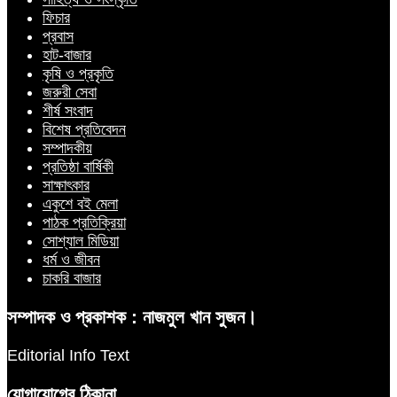
ফিচার
প্রবাস
হাট-বাজার
কৃষি ও প্রকৃতি
জরুরী সেবা
শীর্ষ সংবাদ
বিশেষ প্রতিবেদন
সম্পাদকীয়
প্রতিষ্ঠা বার্ষিকী
সাক্ষাৎকার
একুশে বই মেলা
পাঠক প্রতিক্রিয়া
সোশ্যাল মিডিয়া
ধর্ম ও জীবন
চাকরি বাজার
সম্পাদক ও প্রকাশক : নাজমুল খান সুজন।
Editorial Info Text
যোগাযোগের ঠিকানা