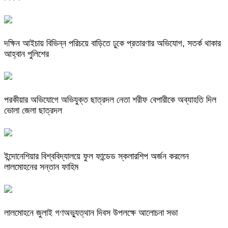
দক্ষিন আইচায় ‎বিভিন্ন পরিচয়ে বাড়িতে ঢুকে প্রতারণার অভিযোগ, সতর্ক থাকার
আহ্বান পুলিশের
পরকীয়ার অভিযোগে অভিযুক্ত ছাত্রদল নেতা শরীফ বেপারীকে অব্যাহতি দিল
ভোলা জেলা ছাত্রদল
ইন্দোনেশিয়ার বিশ্ববিদ্যালয়ে ফুল ফান্ডেড স্কলারশিপ অর্জন করলেন
লালমোহনের সন্তান ফাহিম
লালমোহনে জুলাই গণঅভ্যুত্থান দিবস উপলক্ষে আলোচনা সভা