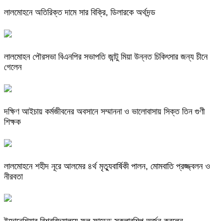
লালমোহনে অতিরিক্ত দামে সার বিক্রি, ডিলারকে অর্থদন্ড
লালমোহন পৌরসভা বিএনপির সভাপতি জান্টু মিয়া উন্নত চিকিৎসার জন্য চীনে
গেলেন
দক্ষিণ আইচায় কর্মজীবনের অবসানে সম্মাননা ও ভালোবাসায় সিক্ত তিন গুণী
শিক্ষক
লালমোহনে শহীদ নূরে আলমের ৪র্থ মৃত্যুবার্ষিকী পালন, মোমবাতি প্রজ্জ্বলন ও
নীরবতা
ইন্দোনেশিয়ার বিশ্ববিদ্যালয়ে ফুল ফান্ডেড স্কলারশিপ অর্জন করলেন