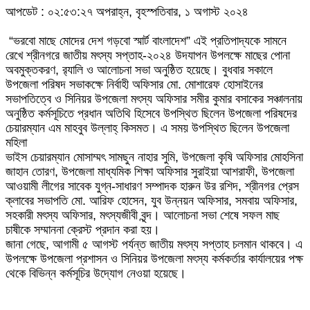
আপডেট : ০২:৫৩:২৭ অপরাহ্ন, বৃহস্পতিবার, ১ অগাস্ট ২০২৪
“ভরবো মাছে মোদের দেশ গড়বো স্মার্ট বাংলাদেশ” এই প্রতিপাদ্যকে সামনে
রেখে শ্রীনগরে জাতীয় মৎস্য সপ্তাহ-২০২৪ উদযাপন উপলক্ষে মাছের পোনা
অবমুক্তকরণ, র‌্যালি ও আলোচনা সভা অনুষ্ঠিত হয়েছে। বুধবার সকালে
উপজেলা পরিষদ সভাকক্ষে নির্বাহী অফিসার মো. মোশারেফ হোসাইনের
সভাপতিত্বে ও সিনিয়র উপজেলা মৎস্য অফিসার সমীর কুমার বসাকের সঞ্চালনায়
অনুষ্ঠিত কর্মসূচিতে প্রধান অতিথি হিসেবে উপস্থিত ছিলেন উপজেলা পরিষদের
চেয়ারম্যান এম মাহবুব উল্লাহ্ কিসমত। এ সময় উপস্থিত ছিলেন উপজেলা
মহিলা
ভাইস চেয়ারম্যান মোসাম্মৎ সামছুন নাহার সুমি, উপজেলা কৃষি অফিসার মোহসিনা
জাহান তোরণ, উপজেলা মাধ্যমিক শিক্ষা অফিসার সুরাইয়া আশরাফী, উপজেলা
আওয়ামী লীগের সাবেক যুগ্ন-সাধারণ সম্পাদক হারুন উর রশিদ, শ্রীনগর প্রেস
ক্লাবের সভাপতি মো. আরিফ হোসেন, যুব উন্নয়ন অফিসার, সমবায় অফিসার,
সহকারী মৎস্য অফিসার, মৎস্যজীবী বৃন্দ। আলোচনা সভা শেষে সফল মাছ
চাষীকে সম্মাননা ক্রেস্ট প্রদান করা হয়।
জানা গেছে, আগামী ৫ আগস্ট পর্যন্ত জাতীয় মৎস্য সপ্তাহ চলমান থাকবে। এ
উপলক্ষে উপজেলা প্রশাসন ও সিনিয়র উপজেলা মৎস্য কর্মকর্তার কার্যালয়ের পক্ষ
থেকে বিভিন্ন কর্মসূচির উদ্যোগ নেওয়া হয়েছে।