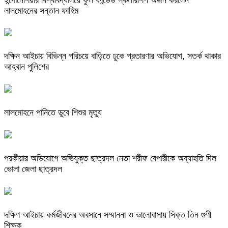
লালমোহনের সন্তান ফাহিম
দক্ষিন আইচায় ‎বিভিন্ন পরিচয়ে বাড়িতে ঢুকে প্রতারণার অভিযোগ, সতর্ক থাকার
আহ্বান পুলিশের
লালমোহনে পানিতে ডুবে শিশুর মৃত্যু
পরকীয়ার অভিযোগে অভিযুক্ত ছাত্রদল নেতা শরীফ বেপারীকে অব্যাহতি দিল
ভোলা জেলা ছাত্রদল
দক্ষিণ আইচায় কর্মজীবনের অবসানে সম্মাননা ও ভালোবাসায় সিক্ত তিন গুণী
শিক্ষক