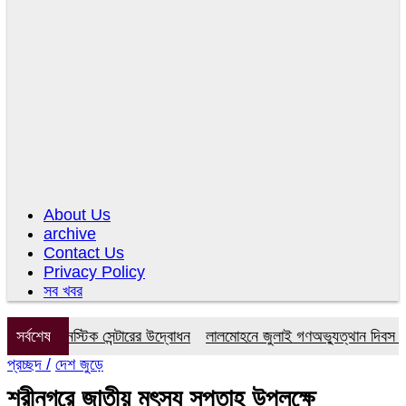
About Us
archive
Contact Us
Privacy Policy
সব খবর
র ডায়াগনস্টিক সেন্টারের উদ্বোধন
সর্বশেষ
লালমোহনে জুলাই গণঅভ্যুত্থান দিবস উপল
প্রচ্ছদ /
দেশ জুড়ে
শ্রীনগরে জাতীয় মৎস্য সপ্তাহ উপলক্ষে