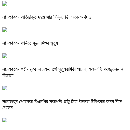
লালমোহনে অতিরিক্ত দামে সার বিক্রি, ডিলারকে অর্থদন্ড
লালমোহনে পানিতে ডুবে শিশুর মৃত্যু
লালমোহনে শহীদ নূরে আলমের ৪র্থ মৃত্যুবার্ষিকী পালন, মোমবাতি প্রজ্জ্বলন ও
নীরবতা
লালমোহন পৌরসভা বিএনপির সভাপতি জান্টু মিয়া উন্নত চিকিৎসার জন্য চীনে
গেলেন