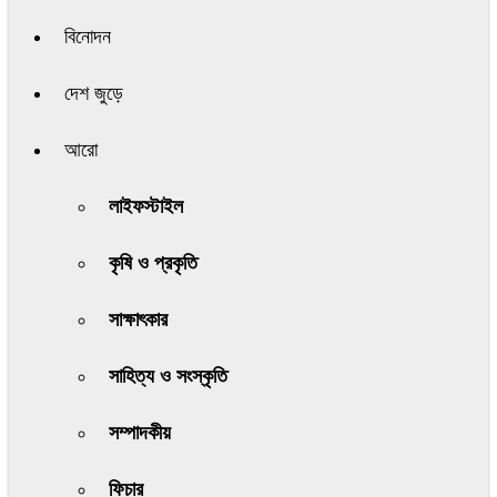
বিনোদন
দেশ জুড়ে
আরো
লাইফস্টাইল
কৃষি ও প্রকৃতি
সাক্ষাৎকার
সাহিত্য ও সংস্কৃতি
সম্পাদকীয়
ফিচার