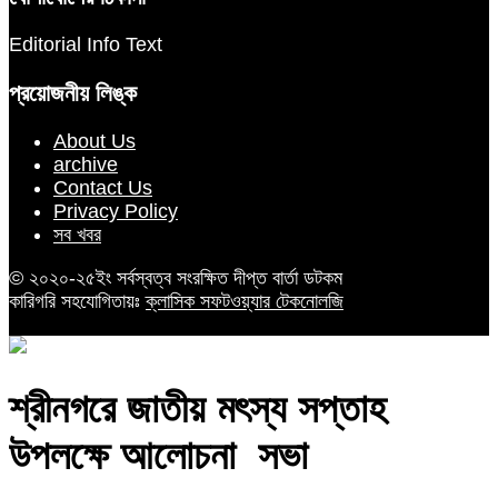
Editorial Info Text
প্রয়োজনীয় লিঙ্ক
About Us
archive
Contact Us
Privacy Policy
সব খবর
© ২০২০-২৫ইং সর্বস্বত্ব সংরক্ষিত দীপ্ত বার্তা ডটকম
কারিগরি সহযোগিতায়ঃ
ক্লাসিক সফটওয়্যার টেকনোলজি
শ্রীনগরে জাতীয় মৎস্য সপ্তাহ
উপলক্ষে আলোচনা সভা