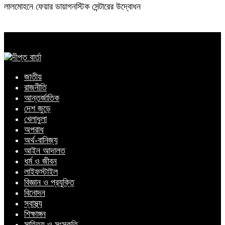
লালমোহনে ফেয়ার ডায়াগনস্টিক সেন্টারের উদ্বোধন
জাতীয়
রাজনীতি
আন্তর্জাতিক
দেশ জুড়ে
খেলাধুলা
অপরাধ
অর্থ-বানিজ্য
আইন আদালত
ধর্ম ও জীবন
লাইফস্টাইল
বিজ্ঞান ও প্রযুক্তি
বিনোদন
স্বাস্থ্য
শিক্ষাঙ্গন
সাহিত্য ও সংস্কৃতি