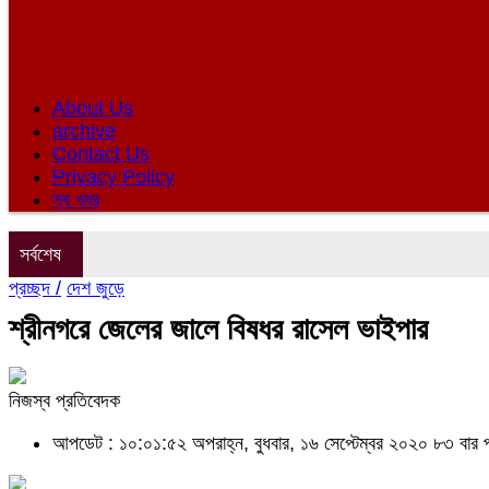
About Us
archive
Contact Us
Privacy Policy
সব খবর
সর্বশেষ
প্রচ্ছদ /
দেশ জুড়ে
শ্রীনগরে জেলের জালে বিষধর রাসেল ভাইপার
নিজস্ব প্রতিবেদক
আপডেট : ১০:০১:৫২ অপরাহ্ন, বুধবার, ১৬ সেপ্টেম্বর ২০২০
৮৩ বার 