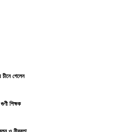
য চীনে গেলেন
গুণী শিক্ষক
জ্বলন ও নীরবতা