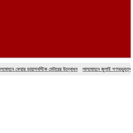
ফেয়ার ডায়াগনস্টিক সেন্টারের উদ্বোধন
লালমোহনে জুলাই গণঅভ্যুত্থান দিবস