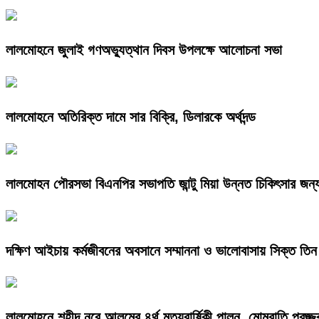
লালমোহনে জুলাই গণঅভ্যুত্থান দিবস উপলক্ষে আলোচনা সভা
লালমোহনে অতিরিক্ত দামে সার বিক্রি, ডিলারকে অর্থদন্ড
লালমোহন পৌরসভা বিএনপির সভাপতি জান্টু মিয়া উন্নত চিকিৎসার জন্
দক্ষিণ আইচায় কর্মজীবনের অবসানে সম্মাননা ও ভালোবাসায় সিক্ত তিন 
লালমোহনে শহীদ নূরে আলমের ৪র্থ মৃত্যুবার্ষিকী পালন, মোমবাতি প্রজ্