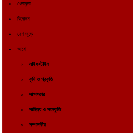
খেলাধুলা
বিনোদন
দেশ জুড়ে
আরো
লাইফস্টাইল
কৃষি ও প্রকৃতি
সাক্ষাৎকার
সাহিত্য ও সংস্কৃতি
সম্পাদকীয়