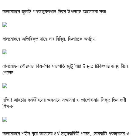
লালমোহনে জুলাই গণঅভ্যুত্থান দিবস উপলক্ষে আলোচনা সভা
লালমোহনে অতিরিক্ত দামে সার বিক্রি, ডিলারকে অর্থদন্ড
লালমোহন পৌরসভা বিএনপির সভাপতি জান্টু মিয়া উন্নত চিকিৎসার জন্য চীনে
গেলেন
দক্ষিণ আইচায় কর্মজীবনের অবসানে সম্মাননা ও ভালোবাসায় সিক্ত তিন গুণী
শিক্ষক
লালমোহনে শহীদ নূরে আলমের ৪র্থ মৃত্যুবার্ষিকী পালন, মোমবাতি প্রজ্জ্বলন ও