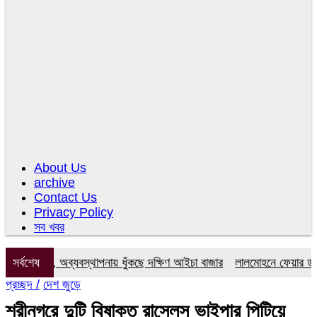
About Us
archive
Contact Us
Privacy Policy
সব খবর
কমিটি, অব্যবস্থাপনায় ধুঁকছে দক্ষিণ আইচা বাজার
সর্বশেষ
লালমোহনে ফেয়ার ডায়াগনস্
প্রচ্ছদ /
দেশ জুড়ে
শ্রীনগরে দুটি বিষাক্ত রাসেলস ভাইপার পিটিয়ে