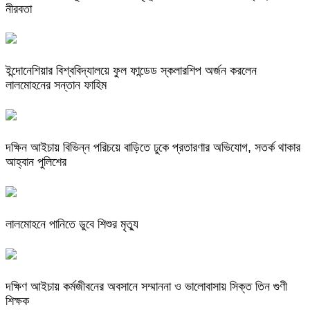
নীরবতা
ইন্দোনেশিয়ার বিশ্ববিদ্যালয়ে ফুল ফান্ডেড স্কলারশিপ অর্জন করলেন
লালমোহনের সন্তান ফাহিম
দক্ষিন আইচায় ‎বিভিন্ন পরিচয়ে বাড়িতে ঢুকে প্রতারণার অভিযোগ, সতর্ক থাকার
আহ্বান পুলিশের
লালমোহনে পানিতে ডুবে শিশুর মৃত্যু
দক্ষিণ আইচায় কর্মজীবনের অবসানে সম্মাননা ও ভালোবাসায় সিক্ত তিন গুণী
শিক্ষক