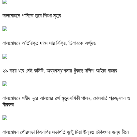
লালমোহনে পানিতে ডুবে শিশুর মৃত্যু
লালমোহনে অতিরিক্ত দামে সার বিক্রি, ডিলারকে অর্থদন্ড
২৯ বছর ধরে নেই কমিটি, অব্যবস্থাপনায় ধুঁকছে দক্ষিণ আইচা বাজার
লালমোহনে শহীদ নূরে আলমের ৪র্থ মৃত্যুবার্ষিকী পালন, মোমবাতি প্রজ্জ্বলন ও
নীরবতা
লালমোহন পৌরসভা বিএনপির সভাপতি জান্টু মিয়া উন্নত চিকিৎসার জন্য চীনে