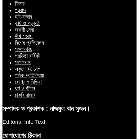
ফিচার
প্রবাস
হাট-বাজার
কৃষি ও প্রকৃতি
জরুরী সেবা
শীর্ষ সংবাদ
বিশেষ প্রতিবেদন
সম্পাদকীয়
প্রতিষ্ঠা বার্ষিকী
সাক্ষাৎকার
একুশে বই মেলা
পাঠক প্রতিক্রিয়া
সোশ্যাল মিডিয়া
ধর্ম ও জীবন
চাকরি বাজার
সম্পাদক ও প্রকাশক : নাজমুল খান সুজন।
Editorial Info Text
যোগাযোগের ঠিকানা