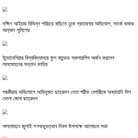
দক্ষিন আইচায় ‎বিভিন্ন পরিচয়ে বাড়িতে ঢুকে প্রতারণার অভিযোগ, সতর্ক থাকার
আহ্বান পুলিশের
ইন্দোনেশিয়ার বিশ্ববিদ্যালয়ে ফুল ফান্ডেড স্কলারশিপ অর্জন করলেন
লালমোহনের সন্তান ফাহিম
পরকীয়ার অভিযোগে অভিযুক্ত ছাত্রদল নেতা শরীফ বেপারীকে অব্যাহতি দিল
ভোলা জেলা ছাত্রদল
লালমোহনে জুলাই গণঅভ্যুত্থান দিবস উপলক্ষে আলোচনা সভা