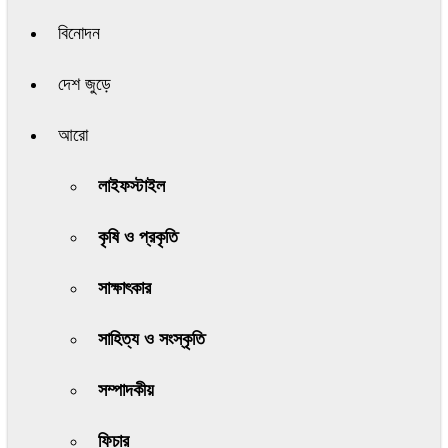
বিনোদন
দেশ জুড়ে
আরো
লাইফস্টাইল
কৃষি ও প্রকৃতি
সাক্ষাৎকার
সাহিত্য ও সংস্কৃতি
সম্পাদকীয়
ফিচার