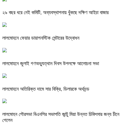
২৯ বছর ধরে নেই কমিটি, অব্যবস্থাপনায় ধুঁকছে দক্ষিণ আইচা বাজার
লালমোহনে ফেয়ার ডায়াগনস্টিক সেন্টারের উদ্বোধন
লালমোহনে জুলাই গণঅভ্যুত্থান দিবস উপলক্ষে আলোচনা সভা
লালমোহনে অতিরিক্ত দামে সার বিক্রি, ডিলারকে অর্থদন্ড
লালমোহন পৌরসভা বিএনপির সভাপতি জান্টু মিয়া উন্নত চিকিৎসার জন্য চীনে
গেলেন