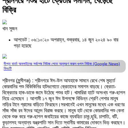
শ্রীনগরে পশুর হাটে ক্রেতার সমাগম, বেড়েছে
বিক্রি
খান সুজন
আপডেট : ০৬:১০:২০ অপরাহ্ন, শুক্রবার, ১৪ জুন ২০২৪
৯০ বার
পড়া হয়েছে
দীপ্ত বার্তা অনলাইনের সর্বশেষ নিউজ পেতে অনুসরণ করুন
গুগল নিউজ (Google News)
ফিডটি
শ্রীনগর (মুন্সীগঞ্জ) : শ্রীনগরে ঈদ-উল আযহাকে সামনে রেখে শেষ মুহুর্তে
কোরবানির পশু বিকিকিনির হাটগুলোতে ক্রেতাদের সমাগম বাড়ছে। ক্রেতা-
বিক্রেতার হাক-ডাকে জমে উঠেছে পশুর হাট। খামারিরা হাটে অসংখ্য গরু-ছাগল
নিয়ে এসেছেন । আগামী ১৭ জুন ঈদ উপলক্ষে বিভিন্ন শ্রেণি পেশার মানুষ
নাড়ির টানে গ্রামের বাড়িতে ফিরছেন।সরখানেই এখন মানুষের মধ্যে এক ধরণের
সাঁজ সাঁজ রব ঈদের আনন্দ বিরাজ করছে। মানুষ হাট থেকে কোরবানির পশু কেনা
থেকে শুরু করে গরু-ছাগল জবাইয়ের কাজে ব্যবহিৃত চাকু,ছুরি, চাপাতি, বটি,
কুড়ালসহ অন্যান্য যন্ত্রপাতি সান দিতে স্থানীয় কামারের দোকনে ভিড় করছেন।