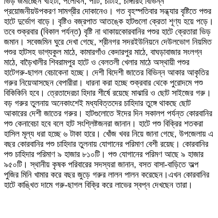
ভিড় জমাচ্ছেন খাইটা, পলেথিন, পাটি, চাটাই, চাঙ্গারিহ বিভিন্ন
প্রয়োজনীয়উপকরণ সামগ্রীর দোকানেও। গত বৃহস্পতিবার সন্ধ্যার বৃষ্টিতে পশুর
হাটে দুর্ভোগ বাড়ে। বৃষ্টিও বজ্রপাত আতঙ্কে হাটগুলো ক্রেতা শূণ্য হয়ে পড়ে।
তবে শুক্রবার (বিকাল পর্যন্ত) বৃষ্টি না থাকায়কোরবানির পশুর হাটে ক্রেতারা ভিড়
জমান। সবেজমিন ঘুরে দেখা গেছে, শ্রীনগর সদরইউনিয়নে দেউলভোগ নিয়মিত
পশুর হাটসহ ভাগ্যকুল মাঠে, কামারগাঁও কেদারপুর মাঠে, বাঘড়াবাজার সংলগ্ন
মাঠে, বাড়ৈখালীর শিবরামপুর হাটে ও বেলতলী খেলার মাঠে অস্থায়ী পশুর
হাটেগরু-ছাগল বেচাকেনা হচ্ছে। দেশী বিদেশী জাতের বিভিন্ন আকার আকৃতির
গরুর নিয়েআসছেন বেপারীরা। ধারনা করা হচ্ছে শুক্রবার থেকে পুরোদমে পশু
বিকিকিনি হবে। ত্রেতাদেরচা হিদার শীর্ষে রয়েছে মাঝারি ও ছোট সাইজের গরু।
বড় গরুর তুলনায় অনেকাংশেই মধ্যবিত্তদের চাহিদার তুঙ্গে থাকছে ছোট
আকারের দেশী জাতের গরুর। হাটগুলোতে ঈদের দিন সকালপ পর্যন্ত কোরবানির
পশু কেনাবেচা হবে বলে হাট সংশ্লিষ্টজনরা জানান। হাটে পশু বিক্রির শতকরা
হাসিল মূল্য ধরা হচ্ছে ৬ টাকা হারে। খোঁজ খবর নিয়ে জানা গেছে, উপজেলায় এ
বছর কোরবানির পশু চাহিদার তুলনায় যোগানের পরিমাণ বেশী রয়েছ। কোরবানির
পশু চাহিদার পরিমাণ ৯ হাজার ৮১০টি। পশু যোগানের পরিমণ আছে ৯ হাজার
৯৫০টি। স্থানীয় কৃষক পরিবারের সদস্যরা জানান, বসত বাসা-বাড়িতে অল্প
পুজির মিনি খামার করে বছর জুড়ে গরুর লালন পালন করেছেন।এখন কোরবানির
হাটে কাঙ্খিত দামে গরু-ছাগল বিক্রি করে লাভের স্বপ্ন দেখছেন তারা।