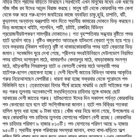
নাড়ির টানে গ্রামের বাড়িতে ফিরছেন।সরখানেই এখন মানুষের মধ্যে এক ধরণের
সাঁজ সাঁজ রব ঈদের আনন্দ বিরাজ করছে। মানুষ হাট থেকে কোরবানির পশু কেনা
থেকে শুরু করে গরু-ছাগল জবাইয়ের কাজে ব্যবহিৃত চাকু,ছুরি, চাপাতি, বটি,
কুড়ালসহ অন্যান্য যন্ত্রপাতি সান দিতে স্থানীয় কামারের দোকনে ভিড় করছেন।
ভিড় জমাচ্ছেন খাইটা, পলেথিন, পাটি, চাটাই, চাঙ্গারিহ বিভিন্ন
প্রয়োজনীয়উপকরণ সামগ্রীর দোকানেও। গত বৃহস্পতিবার সন্ধ্যার বৃষ্টিতে পশুর
হাটে দুর্ভোগ বাড়ে। বৃষ্টিও বজ্রপাত আতঙ্কে হাটগুলো ক্রেতা শূণ্য হয়ে পড়ে।
তবে শুক্রবার (বিকাল পর্যন্ত) বৃষ্টি না থাকায়কোরবানির পশুর হাটে ক্রেতারা ভিড়
জমান। সবেজমিন ঘুরে দেখা গেছে, শ্রীনগর সদরইউনিয়নে দেউলভোগ নিয়মিত
পশুর হাটসহ ভাগ্যকুল মাঠে, কামারগাঁও কেদারপুর মাঠে, বাঘড়াবাজার সংলগ্ন
মাঠে, বাড়ৈখালীর শিবরামপুর হাটে ও বেলতলী খেলার মাঠে অস্থায়ী পশুর
হাটেগরু-ছাগল বেচাকেনা হচ্ছে। দেশী বিদেশী জাতের বিভিন্ন আকার আকৃতির
গরুর নিয়েআসছেন বেপারীরা। ধারনা করা হচ্ছে শুক্রবার থেকে পুরোদমে পশু
বিকিকিনি হবে। ত্রেতাদেরচা হিদার শীর্ষে রয়েছে মাঝারি ও ছোট সাইজের গরু।
বড় গরুর তুলনায় অনেকাংশেই মধ্যবিত্তদের চাহিদার তুঙ্গে থাকছে ছোট
আকারের দেশী জাতের গরুর। হাটগুলোতে ঈদের দিন সকালপ পর্যন্ত কোরবানির
পশু কেনাবেচা হবে বলে হাট সংশ্লিষ্টজনরা জানান। হাটে পশু বিক্রির শতকরা
হাসিল মূল্য ধরা হচ্ছে ৬ টাকা হারে। খোঁজ খবর নিয়ে জানা গেছে, উপজেলায় এ
বছর কোরবানির পশু চাহিদার তুলনায় যোগানের পরিমাণ বেশী রয়েছ। কোরবানির
পশু চাহিদার পরিমাণ ৯ হাজার ৮১০টি। পশু যোগানের পরিমণ আছে ৯ হাজার
৯৫০টি। স্থানীয় কৃষক পরিবারের সদস্যরা জানান, বসত বাসা-বাড়িতে অল্প
পুজির মিনি খামার করে বছর জুড়ে গরুর লালন পালন করেছেন।এখন কোরবানির