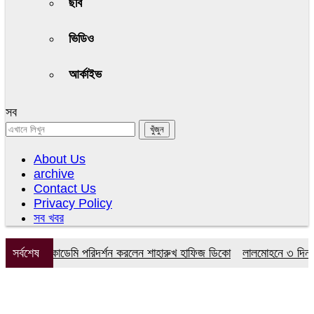
ছবি
ভিডিও
আর্কাইভ
সব
About Us
archive
Contact Us
Privacy Policy
সব খবর
 মডেল একাডেমি পরিদর্শন করলেন শাহারুখ হাফিজ ডিকো
সর্বশেষ
লালমোহনে ৩ দিনব্যাপী ব