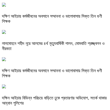
দক্ষিণ আইচায় কর্মজীবনের অবসানে সম্মাননা ও ভালোবাসায় সিক্ত তিন গুণী
শিক্ষক
লালমোহনে শহীদ নূরে আলমের ৪র্থ মৃত্যুবার্ষিকী পালন, মোমবাতি প্রজ্জ্বলন ও
নীরবতা
দক্ষিণ আইচায় কর্মজীবনের অবসানে সম্মাননা ও ভালোবাসায় সিক্ত তিন গুণী
শিক্ষক
দক্ষিন আইচায় ‎বিভিন্ন পরিচয়ে বাড়িতে ঢুকে প্রতারণার অভিযোগ, সতর্ক থাকার
আহ্বান পুলিশের