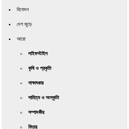
বিনোদন
দেশ জুড়ে
আরো
লাইফস্টাইল
কৃষি ও প্রকৃতি
সাক্ষাৎকার
সাহিত্য ও সংস্কৃতি
সম্পাদকীয়
ফিচার