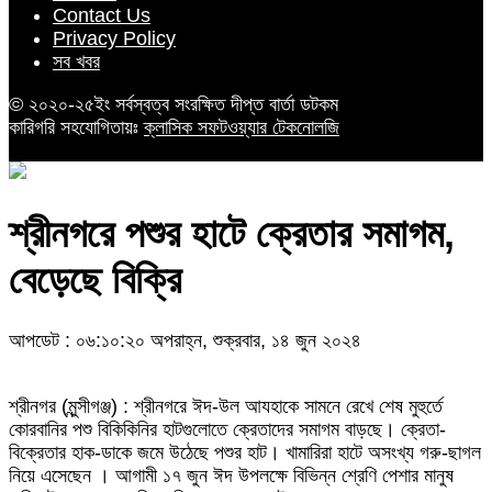
Contact Us
Privacy Policy
সব খবর
© ২০২০-২৫ইং সর্বস্বত্ব সংরক্ষিত দীপ্ত বার্তা ডটকম
কারিগরি সহযোগিতায়ঃ
ক্লাসিক সফটওয়্যার টেকনোলজি
শ্রীনগরে পশুর হাটে ক্রেতার সমাগম,
বেড়েছে বিক্রি
আপডেট : ০৬:১০:২০ অপরাহ্ন, শুক্রবার, ১৪ জুন ২০২৪
শ্রীনগর (মুন্সীগঞ্জ) : শ্রীনগরে ঈদ-উল আযহাকে সামনে রেখে শেষ মুহুর্তে
কোরবানির পশু বিকিকিনির হাটগুলোতে ক্রেতাদের সমাগম বাড়ছে। ক্রেতা-
বিক্রেতার হাক-ডাকে জমে উঠেছে পশুর হাট। খামারিরা হাটে অসংখ্য গরু-ছাগল
নিয়ে এসেছেন । আগামী ১৭ জুন ঈদ উপলক্ষে বিভিন্ন শ্রেণি পেশার মানুষ