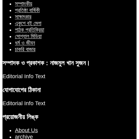
সম্পাদকীয়
প্রতিষ্ঠা বার্ষিকী
সাক্ষাৎকার
একুশে বই মেলা
পাঠক প্রতিক্রিয়া
সোশ্যাল মিডিয়া
ধর্ম ও জীবন
চাকরি বাজার
সম্পাদক ও প্রকাশক : নাজমুল খান সুজন।
Editorial Info Text
যোগাযোগের ঠিকানা
Editorial Info Text
প্রয়োজনীয় লিঙ্ক
About Us
archive