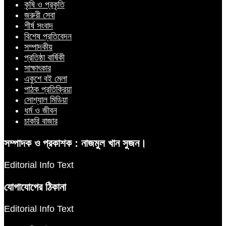
কৃষি ও প্রকৃতি
জরুরী সেবা
শীর্ষ সংবাদ
বিশেষ প্রতিবেদন
সম্পাদকীয়
প্রতিষ্ঠা বার্ষিকী
সাক্ষাৎকার
একুশে বই মেলা
পাঠক প্রতিক্রিয়া
সোশ্যাল মিডিয়া
ধর্ম ও জীবন
চাকরি বাজার
সম্পাদক ও প্রকাশক : নাজমুল খান সুজন।
Editorial Info Text
যোগাযোগের ঠিকানা
Editorial Info Text