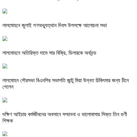
লালমোহনে জুলাই গণঅভ্যুত্থান দিবস উপলক্ষে আলোচনা সভা
লালমোহনে অতিরিক্ত দামে সার বিক্রি, ডিলারকে অর্থদন্ড
লালমোহন পৌরসভা বিএনপির সভাপতি জান্টু মিয়া উন্নত চিকিৎসার জন্য চীনে
গেলেন
দক্ষিণ আইচায় কর্মজীবনের অবসানে সম্মাননা ও ভালোবাসায় সিক্ত তিন গুণী
শিক্ষক