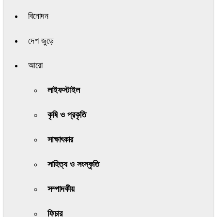
বিনোদন
দেশ জুড়ে
আরো
লাইফস্টাইল
কৃষি ও প্রকৃতি
সাক্ষাৎকার
সাহিত্য ও সংস্কৃতি
সম্পাদকীয়
ফিচার