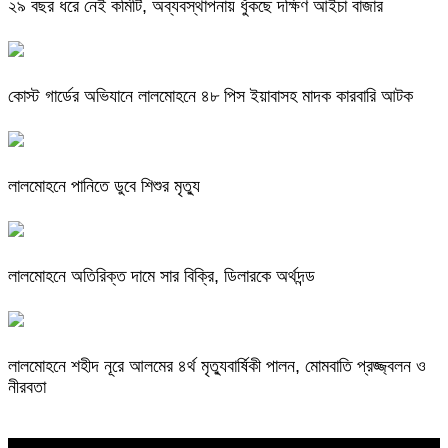
২৯ বছর ধরে নেই কমিটি, অব্যবস্থাপনায় ধুঁকছে দক্ষিণ আইচা বাজার
কোস্ট গার্ডের অভিযানে লালমোহনে ৪৮ পিস ইয়াবাসহ মাদক কারবারি আটক
লালমোহনে পানিতে ডুবে শিশুর মৃত্যু
লালমোহনে অতিরিক্ত দামে সার বিক্রি, ডিলারকে অর্থদন্ড
লালমোহনে শহীদ নূরে আলমের ৪র্থ মৃত্যুবার্ষিকী পালন, মোমবাতি প্রজ্জ্বলন ও
নীরবতা