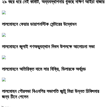
২৯ বছর ধরে নেই কমিটি, অব্যবস্থাপনায় ধুঁকছে দক্ষিণ আইচা বাজার
লালমোহনে ফেয়ার ডায়াগনস্টিক সেন্টারের উদ্বোধন
লালমোহনে জুলাই গণঅভ্যুত্থান দিবস উপলক্ষে আলোচনা সভা
লালমোহনে অতিরিক্ত দামে সার বিক্রি, ডিলারকে অর্থদন্ড
লালমোহন পৌরসভা বিএনপির সভাপতি জান্টু মিয়া উন্নত চিকিৎসার
জন্য চীনে গেলেন