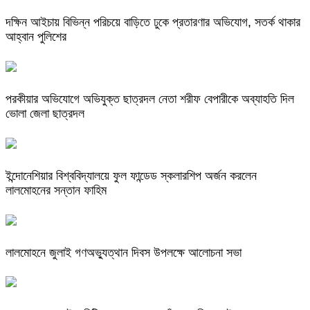
দক্ষিন আইচায় ‎বিভিন্ন পরিচয়ে বাড়িতে ঢুকে প্রতারণার অভিযোগ, সতর্ক থাকার
আহ্বান পুলিশের
পরকীয়ার অভিযোগে অভিযুক্ত ছাত্রদল নেতা শরীফ বেপারীকে অব্যাহতি দিল
ভোলা জেলা ছাত্রদল
ইন্দোনেশিয়ার বিশ্ববিদ্যালয়ে ফুল ফান্ডেড স্কলারশিপ অর্জন করলেন
লালমোহনের সন্তান ফাহিম
লালমোহনে জুলাই গণঅভ্যুত্থান দিবস উপলক্ষে আলোচনা সভা