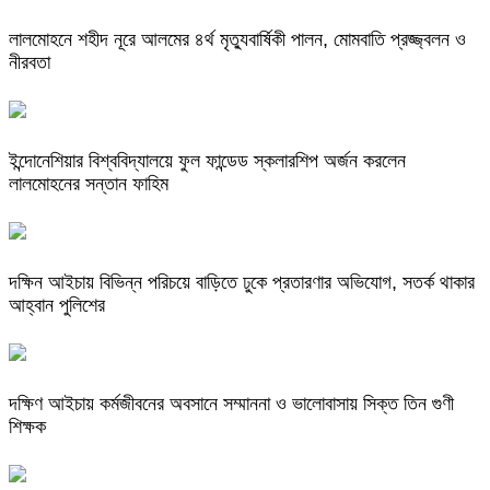
লালমোহনে শহীদ নূরে আলমের ৪র্থ মৃত্যুবার্ষিকী পালন, মোমবাতি প্রজ্জ্বলন ও
নীরবতা
ইন্দোনেশিয়ার বিশ্ববিদ্যালয়ে ফুল ফান্ডেড স্কলারশিপ অর্জন করলেন
লালমোহনের সন্তান ফাহিম
দক্ষিন আইচায় ‎বিভিন্ন পরিচয়ে বাড়িতে ঢুকে প্রতারণার অভিযোগ, সতর্ক থাকার
আহ্বান পুলিশের
দক্ষিণ আইচায় কর্মজীবনের অবসানে সম্মাননা ও ভালোবাসায় সিক্ত তিন গুণী
শিক্ষক