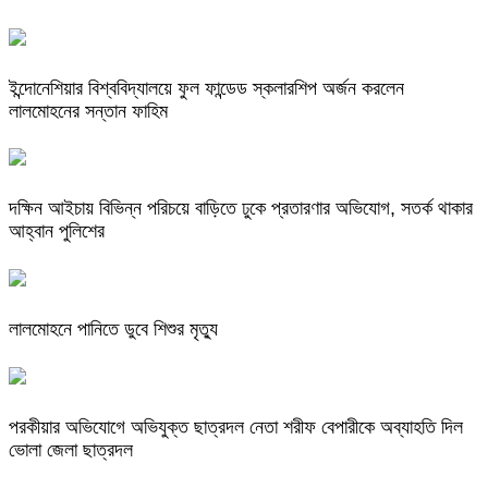
ইন্দোনেশিয়ার বিশ্ববিদ্যালয়ে ফুল ফান্ডেড স্কলারশিপ অর্জন করলেন
লালমোহনের সন্তান ফাহিম
দক্ষিন আইচায় ‎বিভিন্ন পরিচয়ে বাড়িতে ঢুকে প্রতারণার অভিযোগ, সতর্ক থাকার
আহ্বান পুলিশের
লালমোহনে পানিতে ডুবে শিশুর মৃত্যু
পরকীয়ার অভিযোগে অভিযুক্ত ছাত্রদল নেতা শরীফ বেপারীকে অব্যাহতি দিল
ভোলা জেলা ছাত্রদল