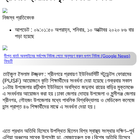
নিজস্ব প্রতিবেদক
আপডেট : ০৯:০১:৫০ অপরাহ্ন, শনিবার, ১০ অক্টোবর ২০২০
৮৬ বার
পড়া হয়েছে
দীপ্ত বার্তা অনলাইনের সর্বশেষ নিউজ পেতে অনুসরণ করুন
গুগল নিউজ (Google News)
ফিডটি
তাইজুল ইসলাম উজ্জ্বল
: শ্রীনগরে প্রমায়ণ ইউনিভার্সিটি স্টুডেন্টস ফোরামের
(PUSF) আয়োজনে কৃতি শিক্ষার্থীদের সংবর্ধনা দেয়া হয়েছে।শুক্রবার সকাল
১০টায় উপজেলার রাঢ়ীখাল ইউনিয়নে অবস্থিত জদুনাথ রায়ের বাড়ির মুক্তমঞ্চে
এ সংবর্ধনার আয়োজন করা হয়।ঢাকা জেলার দোহার উপজেলা ও মুন্সীগঞ্জ জেলার
শ্রীনগর, লৌহজং উপজেলার মধ্যে পাবলিক বিশ্ববিদ্যালয় ও মেডিকেল কলেজে
চান্স প্রাপ্ত ৪৬ শিক্ষার্থীদের মাঝে এ সংবর্ধনা দেয়া হয়।
এতে প্রধান অতিথি হিসেবে উপস্থিত ছিলেন বিশ্ব স্বাস্থ্য সংস্থার দক্ষিণ–পূর্ব
এশিয়া অঞ্চলের সাবেক উপদেষ্টা ডা. মোজাহেরুল হক।বিশেষ অতিথি হিসেবে