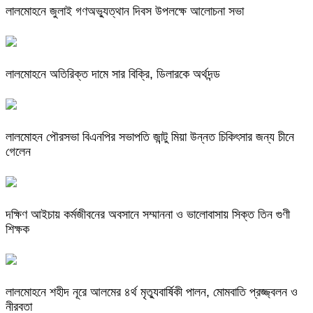
লালমোহনে জুলাই গণঅভ্যুত্থান দিবস উপলক্ষে আলোচনা সভা
লালমোহনে অতিরিক্ত দামে সার বিক্রি, ডিলারকে অর্থদন্ড
লালমোহন পৌরসভা বিএনপির সভাপতি জান্টু মিয়া উন্নত চিকিৎসার জন্য চীনে
গেলেন
দক্ষিণ আইচায় কর্মজীবনের অবসানে সম্মাননা ও ভালোবাসায় সিক্ত তিন গুণী
শিক্ষক
লালমোহনে শহীদ নূরে আলমের ৪র্থ মৃত্যুবার্ষিকী পালন, মোমবাতি প্রজ্জ্বলন ও
নীরবতা