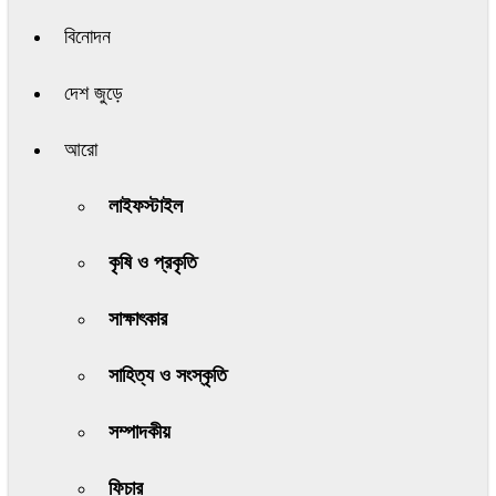
বিনোদন
দেশ জুড়ে
আরো
লাইফস্টাইল
কৃষি ও প্রকৃতি
সাক্ষাৎকার
সাহিত্য ও সংস্কৃতি
সম্পাদকীয়
ফিচার