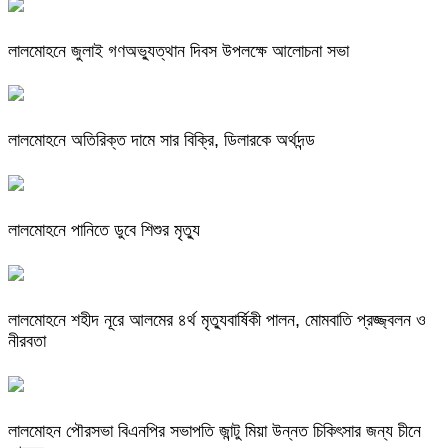
লালমোহনে জুলাই গণঅভ্যুত্থান দিবস উপলক্ষে আলোচনা সভা
লালমোহনে অতিরিক্ত দামে সার বিক্রি, ডিলারকে অর্থদন্ড
লালমোহনে পানিতে ডুবে শিশুর মৃত্যু
লালমোহনে শহীদ নূরে আলমের ৪র্থ মৃত্যুবার্ষিকী পালন, মোমবাতি প্রজ্জ্বলন ও
নীরবতা
লালমোহন পৌরসভা বিএনপির সভাপতি জান্টু মিয়া উন্নত চিকিৎসার জন্য চীনে