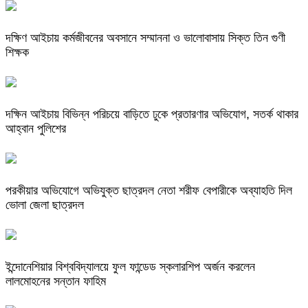
দক্ষিণ আইচায় কর্মজীবনের অবসানে সম্মাননা ও ভালোবাসায় সিক্ত তিন গুণী
শিক্ষক
দক্ষিন আইচায় ‎বিভিন্ন পরিচয়ে বাড়িতে ঢুকে প্রতারণার অভিযোগ, সতর্ক থাকার
আহ্বান পুলিশের
পরকীয়ার অভিযোগে অভিযুক্ত ছাত্রদল নেতা শরীফ বেপারীকে অব্যাহতি দিল
ভোলা জেলা ছাত্রদল
ইন্দোনেশিয়ার বিশ্ববিদ্যালয়ে ফুল ফান্ডেড স্কলারশিপ অর্জন করলেন
লালমোহনের সন্তান ফাহিম