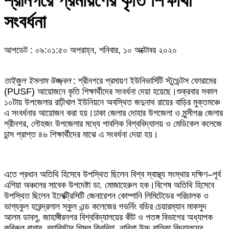
শ্রীনগরে প্রমায়ণের কৃতি শিক্ষার্থী
সংবর্ধনা
আপডেট : ০৯:০১:৫০ অপরাহ্ন, শনিবার, ১০ অক্টোবর ২০২০
তাইজুল ইসলাম উজ্জ্বল
: শ্রীনগরে প্রমায়ণ ইউনিভার্সিটি স্টুডেন্টস ফোরামের
(PUSF) আয়োজনে কৃতি শিক্ষার্থীদের সংবর্ধনা দেয়া হয়েছে।শুক্রবার সকাল
১০টায় উপজেলার রাঢ়ীখাল ইউনিয়নে অবস্থিত জদুনাথ রায়ের বাড়ির মুক্তমঞ্চে
এ সংবর্ধনার আয়োজন করা হয়।ঢাকা জেলার দোহার উপজেলা ও মুন্সীগঞ্জ জেলার
শ্রীনগর, লৌহজং উপজেলার মধ্যে পাবলিক বিশ্ববিদ্যালয় ও মেডিকেল কলেজে
চান্স প্রাপ্ত ৪৬ শিক্ষার্থীদের মাঝে এ সংবর্ধনা দেয়া হয়।
এতে প্রধান অতিথি হিসেবে উপস্থিত ছিলেন বিশ্ব স্বাস্থ্য সংস্থার দক্ষিণ–পূর্ব
এশিয়া অঞ্চলের সাবেক উপদেষ্টা ডা. মোজাহেরুল হক।বিশেষ অতিথি হিসেবে
উপস্থিত ছিলেন ইলেক্ট্রিসিটি জেনারেশন কোম্পানি লিমিটেডের পরিচালক ও
ভাগ্যকুল হরেন্দ্রলাল স্কুল এন্ড কলেজের গভর্নিং বডির চেয়ারম্যান মাকসুদ
আলম ডাবলু, জাহাঙ্গীরনগর বিশ্ববিদ্যালয়ের কীট ও পতঙ্গ বিভাগের অধ্যাপক
কবিরুল বাশার, ব্যারিস্টার শিমুল কিবরিয়া, নারিশা উচ্চ বালিকা বিদ্যালয়ের