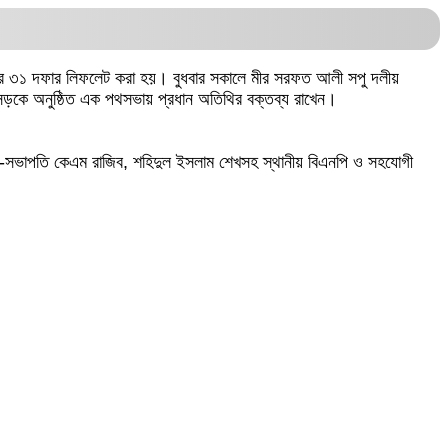
মানের ৩১ দফার লিফলেট করা হয়। বুধবার সকালে মীর সরফত আলী সপু দলীয়
ন সড়কে অনুষ্ঠিত এক পথসভায় প্রধান অতিথির বক্তব্য রাখেন।
ের সহ-সভাপতি কেএম রাজিব, শহিদুল ইসলাম শেখসহ স্থানীয় বিএনপি ও সহযোগী