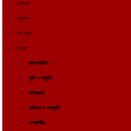
খেলাধুলা
বিনোদন
দেশ জুড়ে
আরো
লাইফস্টাইল
কৃষি ও প্রকৃতি
সাক্ষাৎকার
সাহিত্য ও সংস্কৃতি
সম্পাদকীয়