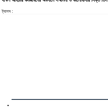
দক্ষিণ আইচায় কর্মজীবনের অবসানে সম্মাননা ও ভালোবাসায় সিক্ত তিন 
ট্যাগস :