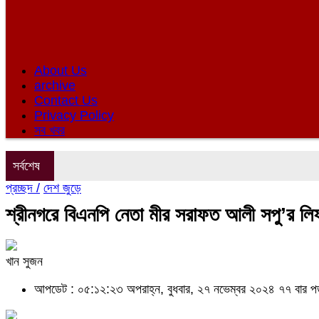
About Us
archive
Contact Us
Privacy Policy
সব খবর
সর্বশেষ
প্রচ্ছদ /
দেশ জুড়ে
শ্রীনগরে বিএনপি নেতা মীর সরাফত আলী সপু’র ল
খান সুজন
আপডেট : ০৫:১২:২৩ অপরাহ্ন, বুধবার, ২৭ নভেম্বর ২০২৪
৭৭ বার প