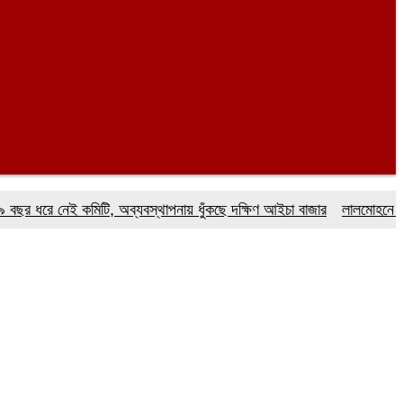
ে নেই কমিটি, অব্যবস্থাপনায় ধুঁকছে দক্ষিণ আইচা বাজার
লালমোহনে ফেয়ার ডায়