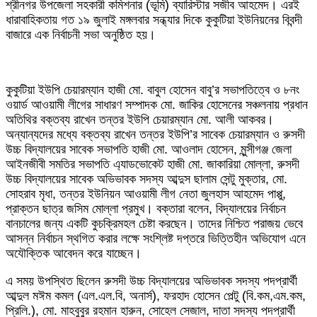
শ্রীনগর উপজেলা সহকারী কমিশনার (ভূমি) ব্যারিস্টার সজীব আহমেদ। এরই
ধারাবাহিকতায় গত ১৯ জুলাই মঙ্গলবার সন্ধ্যার দিকে কুকুটিয়া ইউনিয়নের বিবন্দী
বাজারে এক নির্বাচনী সভা অনুষ্ঠিত হয়।
কুকুটিয়া ইউপি চেয়ারম্যান হাজী মো. বাবুল হোসেন বাবু’র সভাপতিত্বে ও ৮নং
ওয়ার্ড আওয়ামী লীগের সাধারণ সম্পাদক মো. জাকির হোসেনের সঞ্চলনায় প্রধান
অতিথির বক্তব্য রাখেন তন্তর ইউপি চেয়ারম্যান মো. আলী আকবর।
অন্যান্যদের মধ্যে বক্তব্য রাখেন তন্তর ইউপি’র সাবেক চেয়ারম্যান ও রুসদী
উচ্চ বিদ্যালয়ের সাবেক সভাপতি হাজী মো. আওলাদ হোসেন, মুন্সীগঞ্জ জেলা
আইনজীবী সমতির সভাপতি এ্যাডভোকেট হাজী মো. জাকারিয়া মোল্লা, রুসদী
উচ্চ বিদ্যালয়ের সাবেক অভিভাবক সদস্য আব্দুস ছালাম সেন্টু মুক্তার, মো.
সোহরাব মৃধা, তন্তর ইউনিয়ন আওয়ামী লীগ নেতা জুলহাস আহমেদ পাপ্পু,
প্রাক্তন ছাত্র জসিম মোল্লা প্রমুখ। বক্তারা বলেন, বিদ্যালয়ের নির্বাচন
বানচালের জন্য একটি কুচক্রিমহল চেষ্টা করছেন। তাদের নিশ্চিত পরাজয় ভেবে
আসন্ন নির্বাচন স্থগিত করার লক্ষে সংশ্লিষ্ট দপ্তরে ভিত্তিহীন অভিযোগ এনে
অযৌক্তিক আবেদন করে যাচ্ছেন।
এ সময় উপস্থিত ছিলেন রুসদী উচ্চ বিদ্যালয়ের অভিভাবক সদস্য পদপ্রার্থী
আব্দুল মঈম কমল (এল.এল.বি, অনার্স), ফরহাদ হোসেন পেল্টু (বি.কম,এম.কম,
প্রিলি.), মো. মাহবুবুর রহমান হারুন, সোহেল সেজাল, দাতা সদস্য পদপ্রার্থী