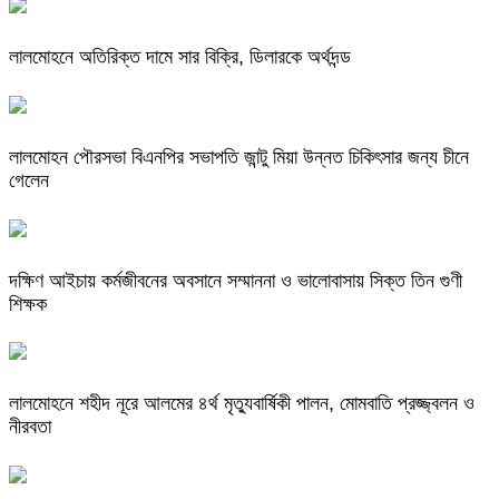
লালমোহনে অতিরিক্ত দামে সার বিক্রি, ডিলারকে অর্থদন্ড
লালমোহন পৌরসভা বিএনপির সভাপতি জান্টু মিয়া উন্নত চিকিৎসার জন্য চীনে
গেলেন
দক্ষিণ আইচায় কর্মজীবনের অবসানে সম্মাননা ও ভালোবাসায় সিক্ত তিন গুণী
শিক্ষক
লালমোহনে শহীদ নূরে আলমের ৪র্থ মৃত্যুবার্ষিকী পালন, মোমবাতি প্রজ্জ্বলন ও
নীরবতা