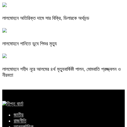
লালমোহনে অতিরিক্ত দামে সার বিক্রি, ডিলারকে অর্থদন্ড
লালমোহনে পানিতে ডুবে শিশুর মৃত্যু
লালমোহনে শহীদ নূরে আলমের ৪র্থ মৃত্যুবার্ষিকী পালন, মোমবাতি প্রজ্জ্বলন ও
নীরবতা
জাতীয়
রাজনীতি
আন্তর্জাতিক