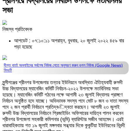
শ্রীনগরে বিদ্যালয়ের নির্বাচন উপলক্ষে মতবিনিময়
সভা
নিজস্ব প্রতিবেদক
আপডেট : ০৭:১০:১১ অপরাহ্ন, বুধবার, ২০ জুলাই ২০২২
৪৫৯ বার
পড়া হয়েছে
দীপ্ত বার্তা অনলাইনের সর্বশেষ নিউজ পেতে অনুসরণ করুন
গুগল নিউজ (Google News)
ফিডটি
মুন্সীগঞ্জের শ্রীনগর উপজেলার তন্তর ইউনিয়নে অবস্থিত ঐতিহ্যবাহী রুসদী
উচ্চ বিদ্যালয়ের ম্যানেজিং কমিটি নির্বাচন-২০২২ উপলক্ষে মতবিনিময় সভা
হয়েছে। ম্যানেজিং কমিটি গঠনের লক্ষে আগামী ২৩ জুলাই বিদ্যালয় প্রাঙ্গণে
নির্বাচন অনুষ্ঠিত হদে যাচ্ছে। অভিভাবক সদস্য পদে মোট ৮ জন ও দাতা সদস্য
পদে ২ জন প্রার্থী নির্বাচনে প্রতিদ্ব›িদ্বতা করছেন। আগামী ২৩ জুলাই
রুসদী উচ্চ বিদ্যালয়ের নির্বাচনে প্রিজাইডিং অফিসারের দায়িত্ব পালন করবেন
শ্রীনগর উপজেলা সহকারী কমিশনার (ভূমি) ব্যারিস্টার সজীব আহমেদ। এরই
ধারাবাহিকতায় গত ১৯ জুলাই মঙ্গলবার সন্ধ্যার দিকে কুকুটিয়া ইউনিয়নের বিবন্দী