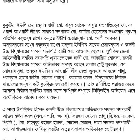
বাজারে এক নির্বাচনী সভা অনুষ্ঠিত হয়।
কুকুটিয়া ইউপি চেয়ারম্যান হাজী মো. বাবুল হোসেন বাবু’র সভাপতিত্বে ও ৮নং
ওয়ার্ড আওয়ামী লীগের সাধারণ সম্পাদক মো. জাকির হোসেনের সঞ্চলনায় প্রধান
অতিথির বক্তব্য রাখেন তন্তর ইউপি চেয়ারম্যান মো. আলী আকবর।
অন্যান্যদের মধ্যে বক্তব্য রাখেন তন্তর ইউপি’র সাবেক চেয়ারম্যান ও রুসদী
উচ্চ বিদ্যালয়ের সাবেক সভাপতি হাজী মো. আওলাদ হোসেন, মুন্সীগঞ্জ জেলা
আইনজীবী সমতির সভাপতি এ্যাডভোকেট হাজী মো. জাকারিয়া মোল্লা, রুসদী
উচ্চ বিদ্যালয়ের সাবেক অভিভাবক সদস্য আব্দুস ছালাম সেন্টু মুক্তার, মো.
সোহরাব মৃধা, তন্তর ইউনিয়ন আওয়ামী লীগ নেতা জুলহাস আহমেদ পাপ্পু,
প্রাক্তন ছাত্র জসিম মোল্লা প্রমুখ। বক্তারা বলেন, বিদ্যালয়ের নির্বাচন
বানচালের জন্য একটি কুচক্রিমহল চেষ্টা করছেন। তাদের নিশ্চিত পরাজয় ভেবে
আসন্ন নির্বাচন স্থগিত করার লক্ষে সংশ্লিষ্ট দপ্তরে ভিত্তিহীন অভিযোগ এনে
অযৌক্তিক আবেদন করে যাচ্ছেন।
এ সময় উপস্থিত ছিলেন রুসদী উচ্চ বিদ্যালয়ের অভিভাবক সদস্য পদপ্রার্থী
আব্দুল মঈম কমল (এল.এল.বি, অনার্স), ফরহাদ হোসেন পেল্টু (বি.কম,এম.কম,
প্রিলি.), মো. মাহবুবুর রহমান হারুন, সোহেল সেজাল, দাতা সদস্য পদপ্রার্থী
মো. আশাদুজ্জামান ও বিদ্যালয়টির অত্র এলাকার অভিভাবক ভোটারগণ।