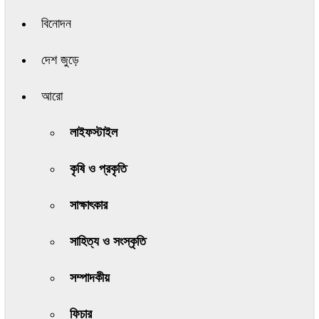
বিনোদন
দেশ জুড়ে
আরো
লাইফস্টাইল
কৃষি ও প্রকৃতি
সাক্ষাৎকার
সাহিত্য ও সংস্কৃতি
সম্পাদকীয়
ফিচার