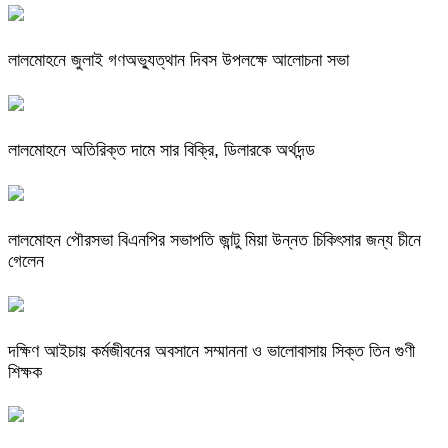
লালমোহনে জুলাই গণঅভ্যুত্থান দিবস উপলক্ষে আলোচনা সভা
লালমোহনে অতিরিক্ত দামে সার বিক্রি, ডিলারকে অর্থদন্ড
লালমোহন পৌরসভা বিএনপির সভাপতি জান্টু মিয়া উন্নত চিকিৎসার জন্য চীনে
গেলেন
দক্ষিণ আইচায় কর্মজীবনের অবসানে সম্মাননা ও ভালোবাসায় সিক্ত তিন গুণী
শিক্ষক