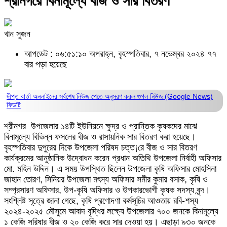
শ্রীনগরে বিনামূল্যে বীজ ও সার বিতরণ
খান সুজন
আপডেট : ০৬:৫১:১০ অপরাহ্ন, বৃহস্পতিবার, ৭ নভেম্বর ২০২৪
৭৭
বার পড়া হয়েছে
দীপ্ত বার্তা অনলাইনের সর্বশেষ নিউজ পেতে অনুসরণ করুন
গুগল নিউজ (Google News)
ফিডটি
শ্রীনগর উপজেলার ১৪টি ইউনিয়নে ক্ষুদ্র ও প্রান্তিক কৃষকদের মাঝে
বিনামূল্যে বিভিন্ন ফসলের বীজ ও রাসায়নিক সার বিতরণ করা হয়েছে।
বৃহস্পতিবার দুপুরের দিকে উপজেলা পরিষদ চত্ত¡রে বীজ ও সার বিতরণ
কার্যক্রমের আনুষ্ঠানিক উদ্বোধন করেন প্রধান অতিথি উপজেলা নির্বাহী অফিসার
মো. মহিন উদ্দিন। এ সময় উপস্থিত ছিলেন উপজেলা কৃষি অফিসার মোহসিনা
জাহান তোরণ, সিনিয়র উপজেলা মৎস্য অফিসার সমীর কুমার বসাক, কৃষি ও
সম্প্রসারণ অফিসার, উপ-কৃষি অফিসার ও উপকারভোগী কৃষক সদস্য বৃন্দ।
সংশ্লিষ্ট সূত্রে জানা গেছে, কৃষি প্রণোদণা কর্মসূচির আওতায় রবি-শস্য
২০২৪-২০২৫ মৌসুমে আবাদ বৃদ্ধির লক্ষ্যে উপজেলার ৭০০ জনকে বিনামূল্যে
১ কেজি সরিষার বীজ ও ২০ কেজি করে সার দেওয়া হয়। এছাড়া ৯৩০ জনকে