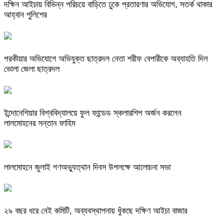
দক্ষিন আইচায় ‎বিভিন্ন পরিচয়ে বাড়িতে ঢুকে প্রতারণার অভিযোগ, সতর্ক থাকার
আহ্বান পুলিশের
পরকীয়ার অভিযোগে অভিযুক্ত ছাত্রদল নেতা শরীফ বেপারীকে অব্যাহতি দিল
ভোলা জেলা ছাত্রদল
ইন্দোনেশিয়ার বিশ্ববিদ্যালয়ে ফুল ফান্ডেড স্কলারশিপ অর্জন করলেন
লালমোহনের সন্তান ফাহিম
লালমোহনে জুলাই গণঅভ্যুত্থান দিবস উপলক্ষে আলোচনা সভা
২৯ বছর ধরে নেই কমিটি, অব্যবস্থাপনায় ধুঁকছে দক্ষিণ আইচা বাজার