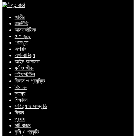
জাতীয়
রাজনীতি
আন্তর্জাতিক
দেশ জুড়ে
খেলাধুলা
অপরাধ
অর্থ-বানিজ্য
আইন আদালত
ধর্ম ও জীবন
লাইফস্টাইল
বিজ্ঞান ও প্রযুক্তি
বিনোদন
স্বাস্থ্য
শিক্ষাঙ্গন
সাহিত্য ও সংস্কৃতি
ফিচার
প্রবাস
হাট-বাজার
কৃষি ও প্রকৃতি