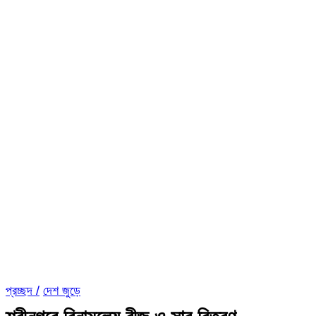
প্রচ্ছদ /
দেশ জুড়ে