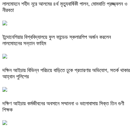
লালমোহনে শহীদ নূরে আলমের ৪র্থ মৃত্যুবার্ষিকী পালন, মোমবাতি প্রজ্জ্বলন ও
নীরবতা
ইন্দোনেশিয়ার বিশ্ববিদ্যালয়ে ফুল ফান্ডেড স্কলারশিপ অর্জন করলেন
লালমোহনের সন্তান ফাহিম
দক্ষিন আইচায় ‎বিভিন্ন পরিচয়ে বাড়িতে ঢুকে প্রতারণার অভিযোগ, সতর্ক থাকার
আহ্বান পুলিশের
দক্ষিণ আইচায় কর্মজীবনের অবসানে সম্মাননা ও ভালোবাসায় সিক্ত তিন গুণী
শিক্ষক