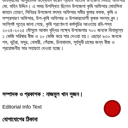
কার্যক্রমের আনুষ্ঠানিক উদ্বোধন করেন প্রধান অতিথি উপজেলা নির্বাহী অফিসার
মো. মহিন উদ্দিন। এ সময় উপস্থিত ছিলেন উপজেলা কৃষি অফিসার মোহসিনা
জাহান তোরণ, সিনিয়র উপজেলা মৎস্য অফিসার সমীর কুমার বসাক, কৃষি ও
সম্প্রসারণ অফিসার, উপ-কৃষি অফিসার ও উপকারভোগী কৃষক সদস্য বৃন্দ।
সংশ্লিষ্ট সূত্রে জানা গেছে, কৃষি প্রণোদণা কর্মসূচির আওতায় রবি-শস্য
২০২৪-২০২৫ মৌসুমে আবাদ বৃদ্ধির লক্ষ্যে উপজেলার ৭০০ জনকে বিনামূল্যে
১ কেজি সরিষার বীজ ও ২০ কেজি করে সার দেওয়া হয়। এছাড়া ৯৩০ জনকে
গম, ভুট্রা, মসুর, খেসারী, পেঁয়াজ, চিনাবাদাম, সূর্যমুখী চাষের জন্য বীজ ও
প্রয়োজনীয় সার সহায়তা দেওয়া হচ্ছে।
সম্পাদক ও প্রকাশক : নাজমুল খান সুজন।
Editorial Info Text
যোগাযোগের ঠিকানা