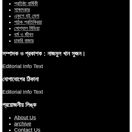
প্রতিষ্ঠা বার্ষিকী
সাক্ষাৎকার
একুশে বই মেলা
পাঠক প্রতিক্রিয়া
সোশ্যাল মিডিয়া
ধর্ম ও জীবন
চাকরি বাজার
সম্পাদক ও প্রকাশক : নাজমুল খান সুজন।
Editorial Info Text
যোগাযোগের ঠিকানা
Editorial Info Text
প্রয়োজনীয় লিঙ্ক
About Us
archive
Contact Us