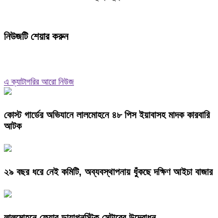
নিউজটি শেয়ার করুন
এ ক্যাটাগরির আরো নিউজ
কোস্ট গার্ডের অভিযানে লালমোহনে ৪৮ পিস ইয়াবাসহ মাদক কারবারি
আটক
২৯ বছর ধরে নেই কমিটি, অব্যবস্থাপনায় ধুঁকছে দক্ষিণ আইচা বাজার
লালমোহনে ফেয়ার ডায়াগনস্টিক সেন্টারের উদ্বোধন