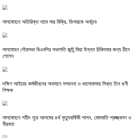
লালমোহনে অতিরিক্ত দামে সার বিক্রি, ডিলারকে অর্থদন্ড
লালমোহন পৌরসভা বিএনপির সভাপতি জান্টু মিয়া উন্নত চিকিৎসার জন্য চীনে
গেলেন
দক্ষিণ আইচায় কর্মজীবনের অবসানে সম্মাননা ও ভালোবাসায় সিক্ত তিন গুণী
শিক্ষক
লালমোহনে শহীদ নূরে আলমের ৪র্থ মৃত্যুবার্ষিকী পালন, মোমবাতি প্রজ্জ্বলন ও
নীরবতা