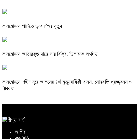
লালমোহনে পানিতে ডুবে শিশুর মৃত্যু
লালমোহনে অতিরিক্ত দামে সার বিক্রি, ডিলারকে অর্থদন্ড
লালমোহনে শহীদ নূরে আলমের ৪র্থ মৃত্যুবার্ষিকী পালন, মোমবাতি প্রজ্জ্বলন ও
নীরবতা
জাতীয়
রাজনীতি