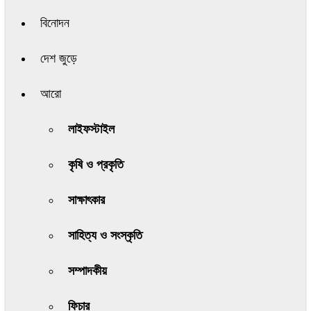
বিনোদন
দেশ জুড়ে
আরো
লাইফস্টাইল
কৃষি ও প্রকৃতি
সাক্ষাৎকার
সাহিত্য ও সংস্কৃতি
সম্পাদকীয়
ফিচার