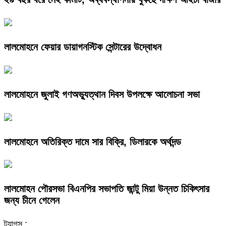
লালমোহনে ফেয়ার ডায়াগনস্টিক সেন্টারের উদ্বোধন
লালমোহনে জুলাই গণঅভ্যুত্থান দিবস উপলক্ষে আলোচনা সভা
লালমোহনে অতিরিক্ত দামে সার বিক্রি, ডিলারকে অর্থদন্ড
লালমোহন পৌরসভা বিএনপির সভাপতি জান্টু মিয়া উন্নত চিকিৎসার
জন্য চীনে গেলেন
ট্যাগস :