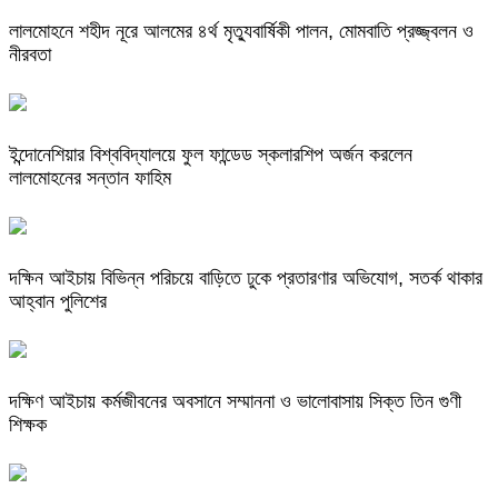
লালমোহনে শহীদ নূরে আলমের ৪র্থ মৃত্যুবার্ষিকী পালন, মোমবাতি প্রজ্জ্বলন ও
নীরবতা
ইন্দোনেশিয়ার বিশ্ববিদ্যালয়ে ফুল ফান্ডেড স্কলারশিপ অর্জন করলেন
লালমোহনের সন্তান ফাহিম
দক্ষিন আইচায় ‎বিভিন্ন পরিচয়ে বাড়িতে ঢুকে প্রতারণার অভিযোগ, সতর্ক থাকার
আহ্বান পুলিশের
দক্ষিণ আইচায় কর্মজীবনের অবসানে সম্মাননা ও ভালোবাসায় সিক্ত তিন গুণী
শিক্ষক