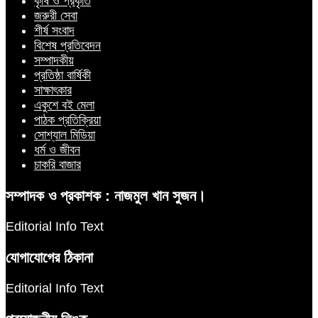
কৃষি ও প্রকৃতি
জরুরী সেবা
শীর্ষ সংবাদ
বিশেষ প্রতিবেদন
সম্পাদকীয়
প্রতিষ্ঠা বার্ষিকী
সাক্ষাৎকার
একুশে বই মেলা
পাঠক প্রতিক্রিয়া
সোশ্যাল মিডিয়া
ধর্ম ও জীবন
চাকরি বাজার
সম্পাদক ও প্রকাশক : নাজমুল খান সুজন।
Editorial Info Text
যোগাযোগের ঠিকানা
Editorial Info Text