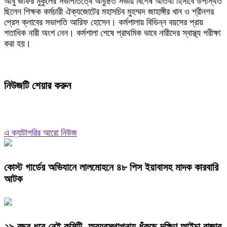
আবু জাফর মুকুলের সভাপতিত্বে অনুষ্ঠিত সভায় বিশেষ অতিথী হিসাবে উপস্থিত
ছিলেন শিক্ষক কর্মচারী ঐক্যজোটের মহাসচিব মুহম্মদ জাহাঙ্গীর খান ও শ্রীনগর
প্রেস ক্লাবের সভাপতি আরিফ হোসেন। কর্মশালায় বিভিন্ন বয়সের প্রায়
শতাধিক নারী অংশ নেন। কর্মশালা শেষে প্রাথমিক ভাবে নারীদের স্বাস্থ্য পরীক্ষা
করা হয়।
নিউজটি শেয়ার করুন
এ ক্যাটাগরির আরো নিউজ
কোস্ট গার্ডের অভিযানে লালমোহনে ৪৮ পিস ইয়াবাসহ মাদক কারবারি
আটক
২৯ বছর ধরে নেই কমিটি, অব্যবস্থাপনায় ধুঁকছে দক্ষিণ আইচা বাজার