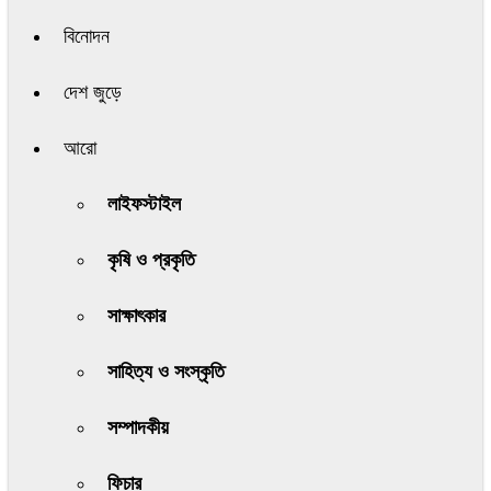
বিনোদন
দেশ জুড়ে
আরো
লাইফস্টাইল
কৃষি ও প্রকৃতি
সাক্ষাৎকার
সাহিত্য ও সংস্কৃতি
সম্পাদকীয়
ফিচার