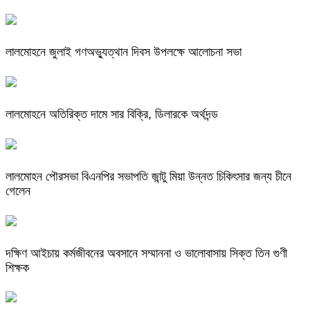
লালমোহনে জুলাই গণঅভ্যুত্থান দিবস উপলক্ষে আলোচনা সভা
লালমোহনে অতিরিক্ত দামে সার বিক্রি, ডিলারকে অর্থদন্ড
লালমোহন পৌরসভা বিএনপির সভাপতি জান্টু মিয়া উন্নত চিকিৎসার জন্য চীনে
গেলেন
দক্ষিণ আইচায় কর্মজীবনের অবসানে সম্মাননা ও ভালোবাসায় সিক্ত তিন গুণী
শিক্ষক