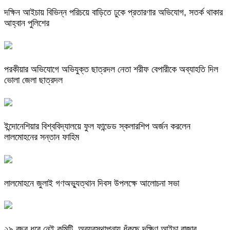
দক্ষিন আইচায় ‎বিভিন্ন পরিচয়ে বাড়িতে ঢুকে প্রতারণার অভিযোগ, সতর্ক থাকার
আহ্বান পুলিশের
পরকীয়ার অভিযোগে অভিযুক্ত ছাত্রদল নেতা শরীফ বেপারীকে অব্যাহতি দিল
ভোলা জেলা ছাত্রদল
ইন্দোনেশিয়ার বিশ্ববিদ্যালয়ে ফুল ফান্ডেড স্কলারশিপ অর্জন করলেন
লালমোহনের সন্তান ফাহিম
লালমোহনে জুলাই গণঅভ্যুত্থান দিবস উপলক্ষে আলোচনা সভা
২৯ বছর ধরে নেই কমিটি, অব্যবস্থাপনায় ধুঁকছে দক্ষিণ আইচা বাজার