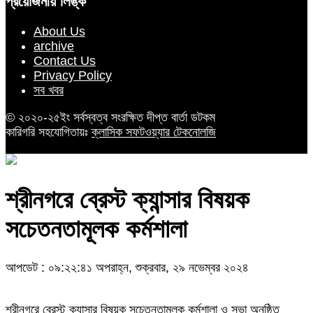
প্রয়োজনীয় লিঙ্ক
About Us
archive
Contact Us
Privacy Policy
সব খবর
© ২০২০-২৫ইং সর্বস্বত্ব সংরক্ষিত দীপ্ত বার্তা ডটকম
কারিগরি সহযোগিতায়ঃ
ক্লাসিক সফটওয়্যার টেকনোলজি
শ্রীনগরে ব্রেস্ট ক্যান্সার বিষয়ক
সচেতনতামূলক কর্মশালা
আপডেট : ০৯:২২:৪১ অপরাহ্ন, শুক্রবার, ২৯ নভেম্বর ২০২৪
শ্রীনগরে ব্রেস্ট ক্যান্সার বিষয়ক সচেতনতামূলক কর্মশালা ও সভা অনুষ্ঠিত