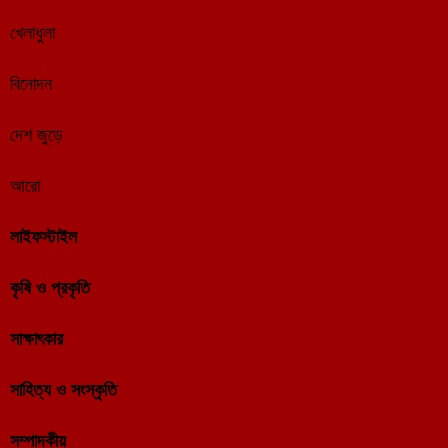
খেলাধুলা
বিনোদন
দেশ জুড়ে
আরো
লাইফস্টাইল
কৃষি ও প্রকৃতি
সাক্ষাৎকার
সাহিত্য ও সংস্কৃতি
সম্পাদকীয়