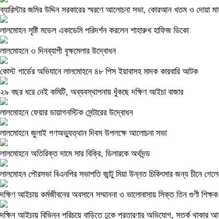
ব্যারিস্টার জমির উদ্দিন সরকারের স্মরণে আলোচনা সভা, কোরআন খতম ও দোয়া ম
লালমোহন সৃষ্টি মডেল একাডেমি পরিদর্শন করলেন শাহারুখ হাফিজ ডিকো
লালমোহনে ৩ দিনব্যাপী বৃক্ষমেলার উদ্বোধন
কোস্ট গার্ডের অভিযানে লালমোহনে ৪৮ পিস ইয়াবাসহ মাদক কারবারি আটক
২৯ বছর ধরে নেই কমিটি, অব্যবস্থাপনায় ধুঁকছে দক্ষিণ আইচা বাজার
লালমোহনে ফেয়ার ডায়াগনস্টিক সেন্টারের উদ্বোধন
লালমোহনে জুলাই গণঅভ্যুত্থান দিবস উপলক্ষে আলোচনা সভা
লালমোহনে অতিরিক্ত দামে সার বিক্রি, ডিলারকে অর্থদন্ড
লালমোহন পৌরসভা বিএনপির সভাপতি জান্টু মিয়া উন্নত চিকিৎসার জন্য চীনে গেলে
দক্ষিণ আইচায় কর্মজীবনের অবসানে সম্মাননা ও ভালোবাসায় সিক্ত তিন গুণী শিক্ষক
দক্ষিন আইচায় ‎বিভিন্ন পরিচয়ে বাড়িতে ঢুকে প্রতারণার অভিযোগ, সতর্ক থাকার আ