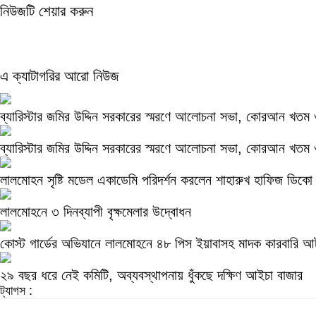
নিউজটি শেয়ার করুন
এ ক্যাটাগরির আরো নিউজ
ব্যারিস্টার জমির উদ্দিন সরকারের স্মরণে আলোচনা সভা, কোরআন খতম
ব্যারিস্টার জমির উদ্দিন সরকারের স্মরণে আলোচনা সভা, কোরআন খতম
লালমোহন সৃষ্টি মডেল একাডেমি পরিদর্শন করলেন শাহারুখ হাফিজ ডিকো
লালমোহনে ৩ দিনব্যাপী বৃক্ষমেলার উদ্বোধন
কোস্ট গার্ডের অভিযানে লালমোহনে ৪৮ পিস ইয়াবাসহ মাদক কারবারি 
২৯ বছর ধরে নেই কমিটি, অব্যবস্থাপনায় ধুঁকছে দক্ষিণ আইচা বাজার
ট্যাগস :