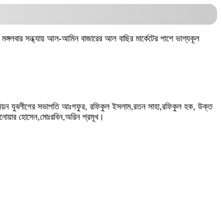
ঙ্গলবার সন্ধ্যায় আল-আমিন বাজারের আল বাছির মার্কেটের পাশে ভাগ্যকূল
উনিয়ন যুবলীগের সভাপতি আঃগফুর, রফিকুল ইসলাম,রতন সাহা,রফিকুল হক, উক্ত
োয়ার হোসেন,মোঃরবিন,অরিন প্রমূখ।