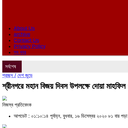
About Us
archive
Contact Us
Privacy Policy
সব খবর
সর্বশেষ
প্রচ্ছদ /
দেশ জুড়ে
শ্রীনগরে মহান বিজয় দিবস উপলক্ষে দোয়া মাহফিল
নিজস্ব প্রতিবেদক
আপডেট : ০১:১০:১৪ পূর্বাহ্ন, বুধবার, ১৬ ডিসেম্বর ২০২০
৮১ বার পড়া