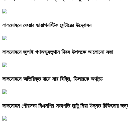
লালমোহনে ফেয়ার ডায়াগনস্টিক সেন্টারের উদ্বোধন
লালমোহনে জুলাই গণঅভ্যুত্থান দিবস উপলক্ষে আলোচনা সভা
লালমোহনে অতিরিক্ত দামে সার বিক্রি, ডিলারকে অর্থদন্ড
লালমোহন পৌরসভা বিএনপির সভাপতি জান্টু মিয়া উন্নত চিকিৎসার জন্