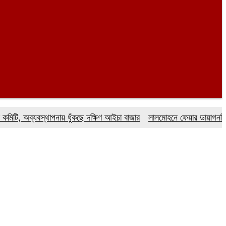
অব্যবস্থাপনায় ধুঁকছে দক্ষিণ আইচা বাজার
লালমোহনে ফেয়ার ডায়াগনস্টিক সেন্