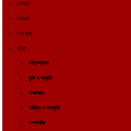
খেলাধুলা
বিনোদন
দেশ জুড়ে
আরো
লাইফস্টাইল
কৃষি ও প্রকৃতি
সাক্ষাৎকার
সাহিত্য ও সংস্কৃতি
সম্পাদকীয়