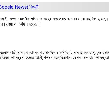
 (Google News)
ফিডটি
 দিবস উপলক্ষে সকল বীর শহীদদের রুহের মাগফেরাত কামনায় দোয়া মাহফিল হয়েছে। ম
 বিতরন দোয়া ও মাহফিল হয়েছে।
ারম্যান কাজী মনোয়ার হোসেন শাহাদাৎ বিশেষ অতিথি হিসেবে ছিলেন ভাগ্যকূল ই
,আজিবর হোসেন,মো.হজরত আলী,সহিদ গায়েন,বিল্লাল হোসেন,দেলোয়ার হোসেন,আন