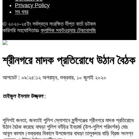
Privacy Policy
সব খবর
© ২০২০-২৫ইং সর্বস্বত্ব সংরক্ষিত দীপ্ত বার্তা ডটকম
কারিগরি সহযোগিতায়ঃ
ক্লাসিক সফটওয়্যার টেকনোলজি
শ্রীনগরে মাদক প্রতিরোধে উঠান বৈঠক
আপডেট : ০৯:২৫:১২ অপরাহ্ন, শুক্রবার, ১০ জুলাই ২০২০
তাইজুল ইসলাম উজ্জ্বল
:
পুলিশই জনতা, জনতাই পুলিশ স্লোগানে মুন্সীগঞ্জের শ্রীনগরে মাদক প্রতিরোধে
উঠান বৈঠক করেছে বাঘড়া পুলিশ ফাঁড়ির ইনচার্জ (উপ-পুলিশ পরিদর্শক) মোঃ
আবুল কালাম।শুক্রবার বিকালে উপজেলার বাঘড়া তালুকদার বাড়ি ব্রিজ সংলগ্ন