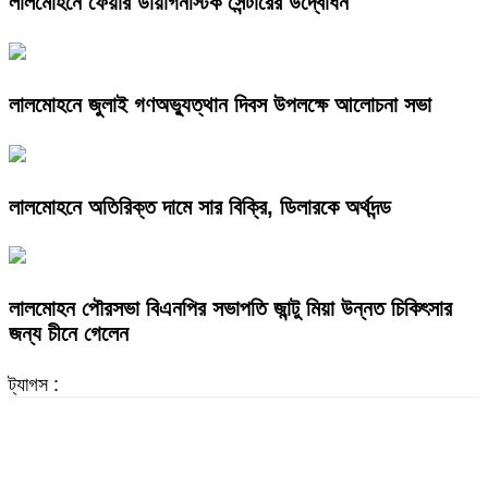
লালমোহনে ফেয়ার ডায়াগনস্টিক সেন্টারের উদ্বোধন
লালমোহনে জুলাই গণঅভ্যুত্থান দিবস উপলক্ষে আলোচনা সভা
লালমোহনে অতিরিক্ত দামে সার বিক্রি, ডিলারকে অর্থদন্ড
লালমোহন পৌরসভা বিএনপির সভাপতি জান্টু মিয়া উন্নত চিকিৎসার
জন্য চীনে গেলেন
ট্যাগস :