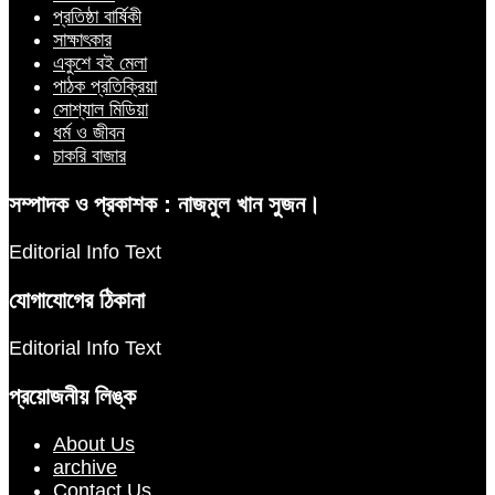
প্রতিষ্ঠা বার্ষিকী
সাক্ষাৎকার
একুশে বই মেলা
পাঠক প্রতিক্রিয়া
সোশ্যাল মিডিয়া
ধর্ম ও জীবন
চাকরি বাজার
সম্পাদক ও প্রকাশক : নাজমুল খান সুজন।
Editorial Info Text
যোগাযোগের ঠিকানা
Editorial Info Text
প্রয়োজনীয় লিঙ্ক
About Us
archive
Contact Us