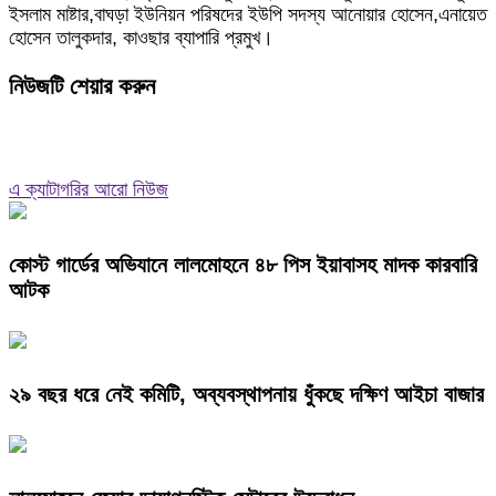
ইসলাম মাষ্টার,বাঘড়া ইউনিয়ন পরিষদের ইউপি সদস্য আনোয়ার হোসেন,এনায়েত
হোসেন তালুকদার, কাওছার ব্যাপারি প্রমুখ।
নিউজটি শেয়ার করুন
এ ক্যাটাগরির আরো নিউজ
কোস্ট গার্ডের অভিযানে লালমোহনে ৪৮ পিস ইয়াবাসহ মাদক কারবারি
আটক
২৯ বছর ধরে নেই কমিটি, অব্যবস্থাপনায় ধুঁকছে দক্ষিণ আইচা বাজার