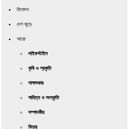
বিনোদন
দেশ জুড়ে
আরো
লাইফস্টাইল
কৃষি ও প্রকৃতি
সাক্ষাৎকার
সাহিত্য ও সংস্কৃতি
সম্পাদকীয়
ফিচার