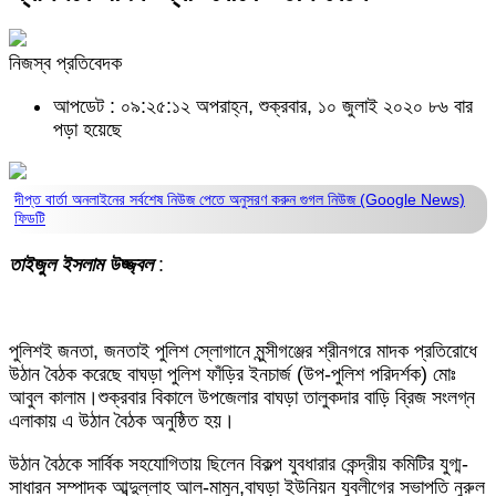
নিজস্ব প্রতিবেদক
আপডেট : ০৯:২৫:১২ অপরাহ্ন, শুক্রবার, ১০ জুলাই ২০২০
৮৬ বার
পড়া হয়েছে
দীপ্ত বার্তা অনলাইনের সর্বশেষ নিউজ পেতে অনুসরণ করুন
গুগল নিউজ (Google News)
ফিডটি
তাইজুল ইসলাম উজ্জ্বল
:
পুলিশই জনতা, জনতাই পুলিশ স্লোগানে মুন্সীগঞ্জের শ্রীনগরে মাদক প্রতিরোধে
উঠান বৈঠক করেছে বাঘড়া পুলিশ ফাঁড়ির ইনচার্জ (উপ-পুলিশ পরিদর্শক) মোঃ
আবুল কালাম।শুক্রবার বিকালে উপজেলার বাঘড়া তালুকদার বাড়ি ব্রিজ সংলগ্ন
এলাকায় এ উঠান বৈঠক অনুষ্ঠিত হয়।
উঠান বৈঠকে সার্বিক সহযোগিতায় ছিলেন বিকল্প যুবধারার কেন্দ্রীয় কমিটির যুগ্ম-
সাধারন সম্পাদক আব্দুল্লাহ আল-মামুন,বাঘড়া ইউনিয়ন যুবলীগের সভাপতি নুরুল