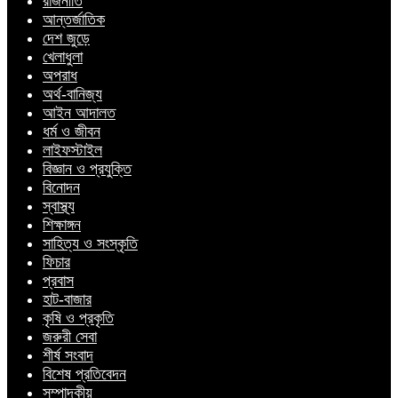
রাজনীতি
আন্তর্জাতিক
দেশ জুড়ে
খেলাধুলা
অপরাধ
অর্থ-বানিজ্য
আইন আদালত
ধর্ম ও জীবন
লাইফস্টাইল
বিজ্ঞান ও প্রযুক্তি
বিনোদন
স্বাস্থ্য
শিক্ষাঙ্গন
সাহিত্য ও সংস্কৃতি
ফিচার
প্রবাস
হাট-বাজার
কৃষি ও প্রকৃতি
জরুরী সেবা
শীর্ষ সংবাদ
বিশেষ প্রতিবেদন
সম্পাদকীয়