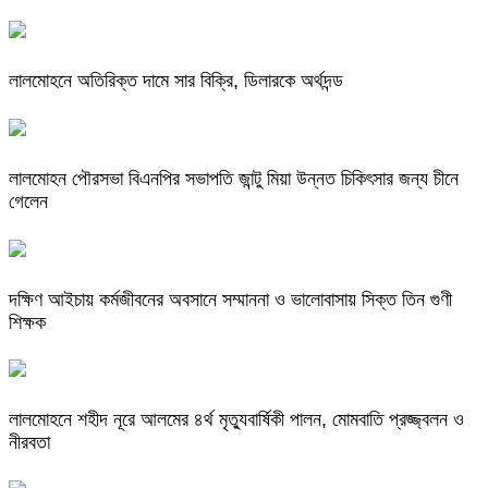
লালমোহনে অতিরিক্ত দামে সার বিক্রি, ডিলারকে অর্থদন্ড
লালমোহন পৌরসভা বিএনপির সভাপতি জান্টু মিয়া উন্নত চিকিৎসার জন্য চীনে
গেলেন
দক্ষিণ আইচায় কর্মজীবনের অবসানে সম্মাননা ও ভালোবাসায় সিক্ত তিন গুণী
শিক্ষক
লালমোহনে শহীদ নূরে আলমের ৪র্থ মৃত্যুবার্ষিকী পালন, মোমবাতি প্রজ্জ্বলন ও
নীরবতা