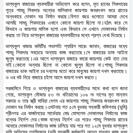
ভাগ্যকুল বাজারের ব্যবসায়ীরা অভিযোগ করে বলেন, মৃত ছাবের শিকদারের
পুত্র শামচু সিকদার অন্যের মালিকানা জায়গায় জবরদখল করে রাতের
অন্ধকারে দোকান ঘর নির্মান করছে।বিগত বছর গুলোতে আমরা দেখে
আসছি সামচু শিকদারের এখানে কোনো জায়গা ছিলো না।হঠাৎ করে সে
কিভাবে এ জায়গার মালিক হলো এবং কিভাবে সে এখানে দোকানঘর নির্মান
করছে তা নিয়ে ভাগ্যকুল বাজারের ব্যবসায়ীদের মধ্যে প্রশ্ন দেখা দিয়েছে।
ভাগ্যকুল বাজার কমিটির সভাপতি প্যারিশ সারেং জানান, বাজারের মধ্যে
শামচু শিকদার সবচেয়ে অন্যায় কাজ করতেছে।সে বাজারের ডাক আইনা
জুলুম করতেছে।এর আগে ভাগ্যকুল বাজারে কারো জায়গায় কেউ হাত দেয়
নাই।কোনো অন্যায় ছিলো না কোনো জুলুম ছিলো না।শামচু শিকদার
বাজারের ডাক আইনা চর দখলের মতো করে মানুষের জায়গা দখল করতাছে।
ও ওর বউ নিয়ে বাজারে চইলা আসে জায়গা দখল করতে।
সরজমিনে গিয়ে ও ভাগ্যকুল বাজারের ব্যবসায়ীদের সাথে কথা বলে জানা
গেছে, ভাগ্যকুল মৌজার ৫৩ নং খতিয়ানের ১০৬ নং দাগের মৃত মান্নান
সরদার ও তার স্ত্রী মাবিয়া বেগম এর জায়গায় শামচু শিকদার জবরদখল করে
দোকান ঘর নির্মান করছে।এঘটনায় গত ৫মে বুধবার সহকারী কমিশনার (ভূমি)
শ্রীনগর এর কার্জালয়ের সার্ভেয়ার মোঃ মোসলেম দোকানঘর নির্মানের কাজ
বন্ধের নির্দেশ দেয়।কাজ বন্ধের নির্দেশ এর পরেও শামচু শিকদার রাতের
আধারে দোকানঘর নির্মানের কাজ চালিয়ে যায় পরে গত ১২মে বুধবার ভাগ্যকুল
ভূমি অভিসের তহসিলদার (ভূমি সহকারী কর্মকর্তা) আব্দুল হান্নান কাজ বন্ধ