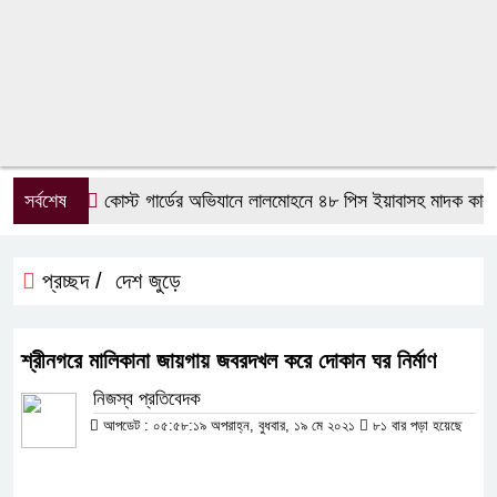
সর্বশেষ
কোস্ট গার্ডের অভিযানে লালমোহনে ৪৮ পিস ইয়াবাসহ মাদক কারবার
প্রচ্ছদ /
দেশ জুড়ে
শ্রীনগরে মালিকানা জায়গায় জবরদখল করে দোকান ঘর নির্মাণ
নিজস্ব প্রতিবেদক
আপডেট : ০৫:৫৮:১৯ অপরাহ্ন, বুধবার, ১৯ মে ২০২১
৮১ বার পড়া হয়েছে