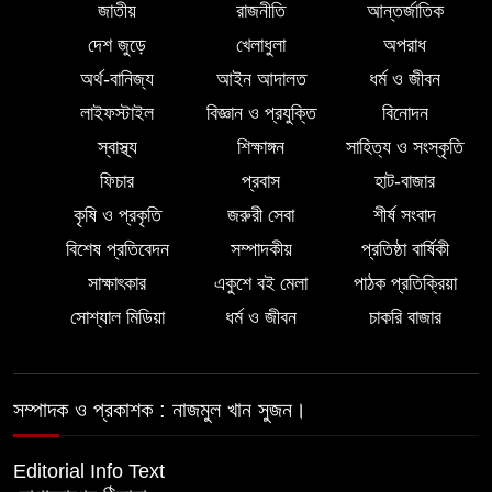
জাতীয়
রাজনীতি
আন্তর্জাতিক
লালমোহনে শহীদ নূরে আলমের ৪র্থ
দেশ জুড়ে
খেলাধুলা
অপরাধ
মৃত্যুবার্ষিকী পালন, মোমবাতি প্রজ্জ্বলন ও
অর্থ-বানিজ্য
আইন আদালত
ধর্ম ও জীবন
নীরবতা
লাইফস্টাইল
বিজ্ঞান ও প্রযুক্তি
বিনোদন
ইন্দোনেশিয়ার বিশ্ববিদ্যালয়ে ফুল ফান্ডেড
স্বাস্থ্য
শিক্ষাঙ্গন
সাহিত্য ও সংস্কৃতি
স্কলারশিপ অর্জন করলেন লালমোহনের
ফিচার
প্রবাস
হাট-বাজার
সন্তান ফাহিম
কৃষি ও প্রকৃতি
জরুরী সেবা
শীর্ষ সংবাদ
বিশেষ প্রতিবেদন
সম্পাদকীয়
প্রতিষ্ঠা বার্ষিকী
দক্ষিন আইচায় ‎বিভিন্ন পরিচয়ে বাড়িতে ঢুকে
সাক্ষাৎকার
একুশে বই মেলা
পাঠক প্রতিক্রিয়া
প্রতারণার অভিযোগ, সতর্ক থাকার আহ্বান
পুলিশের
সোশ্যাল মিডিয়া
ধর্ম ও জীবন
চাকরি বাজার
সম্পাদক ও প্রকাশক : নাজমুল খান সুজন।
Editorial Info Text