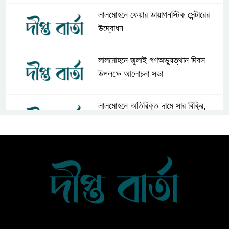
লালমোহনে ফেয়ার ডায়াগনস্টিক সেন্টারের
উদ্বোধন
লালমোহনে জুলাই গণঅভ্যুত্থান দিবস
উপলক্ষে আলোচনা সভা
লালমোহনে অতিরিক্ত দামে সার বিক্রি,
ডিলারকে অর্থদন্ড
লালমোহন পৌরসভা বিএনপির সভাপতি জান্টু
মিয়া উন্নত চিকিৎসার জন্য চীনে গেলেন
দক্ষিণ আইচায় কর্মজীবনের অবসানে সম্মাননা
ও ভালোবাসায় সিক্ত তিন গুণী শিক্ষক