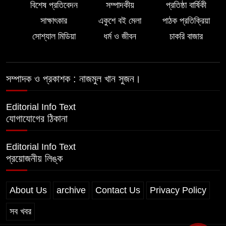
বিশেষ প্রতিবেদন
সম্পাদকীয়
প্রতিষ্ঠা বার্ষিকী
ইন্দোনেশিয়ার বিশ্ববিদ্যালয়ে ফুল ফান্ডেড
সাক্ষাৎকার
একুশে বই মেলা
পাঠক প্রতিক্রিয়া
স্কলারশিপ অর্জন করলেন লালমোহনের
সন্তান ফাহিম
সোশ্যাল মিডিয়া
ধর্ম ও জীবন
চাকরি বাজার
দক্ষিন আইচায় ‎বিভিন্ন পরিচয়ে বাড়িতে ঢুকে
প্রতারণার অভিযোগ, সতর্ক থাকার আহ্বান
সম্পাদক ও প্রকাশক : নাজমুল খান সুজন।
পুলিশের
Editorial Info Text
যোগাযোগের ঠিকানা
Editorial Info Text
প্রয়োজনীয় লিঙ্ক
About Us
archive
Contact Us
Privacy Policy
সব খবর