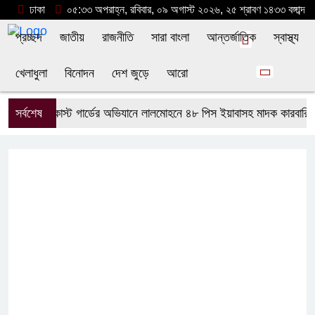
ঢাকা
০৫:৩৩ অপরাহ্ন, রবিবার, ০৯ অগাস্ট ২০২৬, ২৫ শ্রাবণ ১৪৩৩ বঙ্গাব্দ
প্রচ্ছদ
জাতীয়
রাজনীতি
সারা বাংলা
আন্তর্জাতিক
স্বাস্থ্য
খেলাধুলা
বিনোদন
দেশ জুড়ে
আরো
সর্বশেষ
কোস্ট গার্ডের অভিযানে লালমোহনে ৪৮ পিস ইয়াবাসহ মাদক কারবারি আ