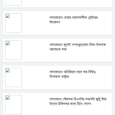
লালমোহনে ফেয়ার ডায়াগনস্টিক সেন্টারের
উদ্বোধন
লালমোহনে জুলাই গণঅভ্যুত্থান দিবস উপলক্ষে
আলোচনা সভা
লালমোহনে অতিরিক্ত দামে সার বিক্রি,
ডিলারকে অর্থদন্ড
লালমোহন পৌরসভা বিএনপির সভাপতি জান্টু মিয়া
উন্নত চিকিৎসার জন্য চীনে গেলেন