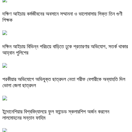
দক্ষিণ আইচায় কর্মজীবনের অবসানে সম্মাননা ও ভালোবাসায় সিক্ত তিন গুণী
শিক্ষক
দক্ষিন আইচায় ‎বিভিন্ন পরিচয়ে বাড়িতে ঢুকে প্রতারণার অভিযোগ, সতর্ক থাকার
আহ্বান পুলিশের
পরকীয়ার অভিযোগে অভিযুক্ত ছাত্রদল নেতা শরীফ বেপারীকে অব্যাহতি দিল
ভোলা জেলা ছাত্রদল
ইন্দোনেশিয়ার বিশ্ববিদ্যালয়ে ফুল ফান্ডেড স্কলারশিপ অর্জন করলেন
লালমোহনের সন্তান ফাহিম