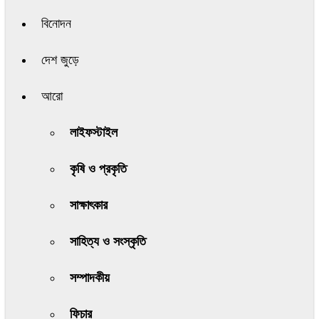
বিনোদন
দেশ জুড়ে
আরো
লাইফস্টাইল
কৃষি ও প্রকৃতি
সাক্ষাৎকার
সাহিত্য ও সংস্কৃতি
সম্পাদকীয়
ফিচার