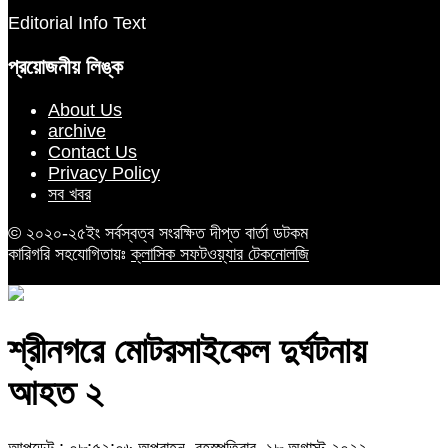
Editorial Info Text
প্রয়োজনীয় লিঙ্ক
About Us
archive
Contact Us
Privacy Policy
সব খবর
© ২০২০-২৫ইং সর্বস্বত্ব সংরক্ষিত দীপ্ত বার্তা ডটকম
কারিগরি সহযোগিতায়ঃ
ক্লাসিক সফটওয়্যার টেকনোলজি
শ্রীনগরে মোটরসাইকেল দুর্ঘটনায়
আহত ২