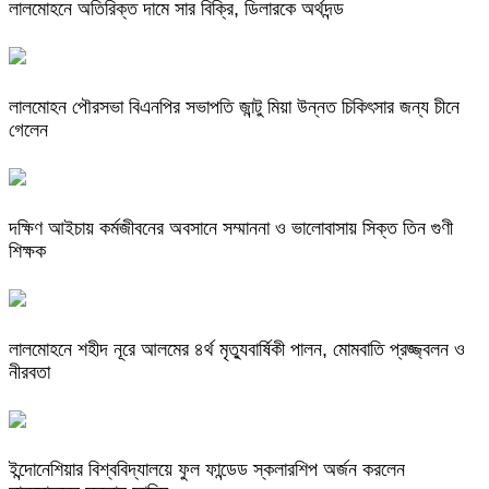
লালমোহনে অতিরিক্ত দামে সার বিক্রি, ডিলারকে অর্থদন্ড
লালমোহন পৌরসভা বিএনপির সভাপতি জান্টু মিয়া উন্নত চিকিৎসার জন্য চীনে
গেলেন
দক্ষিণ আইচায় কর্মজীবনের অবসানে সম্মাননা ও ভালোবাসায় সিক্ত তিন গুণী
শিক্ষক
লালমোহনে শহীদ নূরে আলমের ৪র্থ মৃত্যুবার্ষিকী পালন, মোমবাতি প্রজ্জ্বলন ও
নীরবতা
ইন্দোনেশিয়ার বিশ্ববিদ্যালয়ে ফুল ফান্ডেড স্কলারশিপ অর্জন করলেন