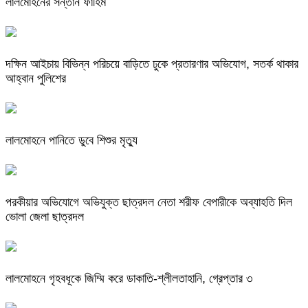
লালমোহনের সন্তান ফাহিম
দক্ষিন আইচায় ‎বিভিন্ন পরিচয়ে বাড়িতে ঢুকে প্রতারণার অভিযোগ, সতর্ক থাকার
আহ্বান পুলিশের
লালমোহনে পানিতে ডুবে শিশুর মৃত্যু
পরকীয়ার অভিযোগে অভিযুক্ত ছাত্রদল নেতা শরীফ বেপারীকে অব্যাহতি দিল
ভোলা জেলা ছাত্রদল
লালমোহনে গৃহবধূকে জিম্মি করে ডাকাতি-শ্লীলতাহানি, গ্রেপ্তার ৩