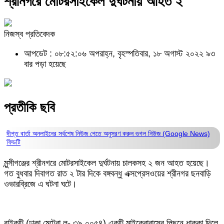
শ্রীনগরে মোটরসাইকেল দুর্ঘটনায় আহত ২
নিজস্ব প্রতিবেদক
আপডেট : ০৮:৫২:০৬ অপরাহ্ন, বৃহস্পতিবার, ১৮ অগাস্ট ২০২২
৯৩
বার পড়া হয়েছে
প্রতীকি ছবি
দীপ্ত বার্তা অনলাইনের সর্বশেষ নিউজ পেতে অনুসরণ করুন
গুগল নিউজ (Google News)
ফিডটি
মুন্সীগঞ্জের শ্রীনগরে মোটরসাইকেল দুর্ঘটনায় চালকসহ ২ জন আহত হয়েছে।
গত বুধবার দিবাগত রাত ২ টার দিকে বঙ্গবন্ধু এক্সপ্রেসওয়ের শ্রীনগর ছনবাড়ি
ওভারব্রিজে এ ঘটনা ঘটে।
বাইকটি (ঢাকা মেট্রো ল- ৩৯ ০০৫৪) একটি মাইক্রোবাসের পিছনে ধাক্কা দিলে