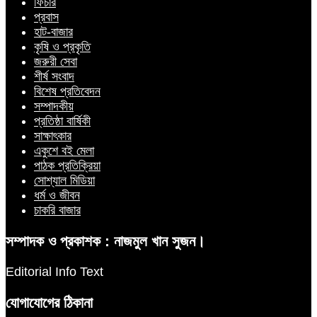
ফিচার
প্রবাস
হাট-বাজার
কৃষি ও প্রকৃতি
জরুরী সেবা
শীর্ষ সংবাদ
বিশেষ প্রতিবেদন
সম্পাদকীয়
প্রতিষ্ঠা বার্ষিকী
সাক্ষাৎকার
একুশে বই মেলা
পাঠক প্রতিক্রিয়া
সোশ্যাল মিডিয়া
ধর্ম ও জীবন
চাকরি বাজার
সম্পাদক ও প্রকাশক : নাজমুল খান সুজন।
Editorial Info Text
যোগাযোগের ঠিকানা