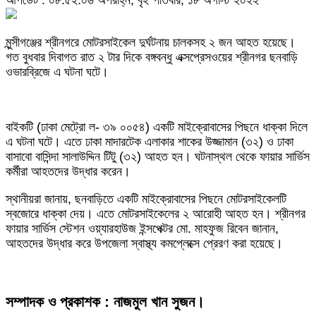
আপডেট : ০৮:৫২:০৬ অপরাহ্ন, বৃহস্পতিবার, ১৮ অগাস্ট ২০২২
মুন্সীগঞ্জের শ্রীনগরে মোটরসাইকেল দুর্ঘটনায় চালকসহ ২ জন আহত হয়েছে।
গত বুধবার দিবাগত রাত ২ টার দিকে বঙ্গবন্ধু এক্সপ্রেসওয়ের শ্রীনগর ছনবাড়ি
ওভারব্রিজে এ ঘটনা ঘটে।
বাইকটি (ঢাকা মেট্রো ল- ৩৯ ০০৫৪) একটি মাইক্রোবাসের পিছনে ধাক্কা দিলে
এ ঘটনা ঘটে। এতে ঢাকা মাদারটেক এলাকার শাকের উজ্জামান (৩২) ও ঢাকা
বাসাবো বাসিন্দা সালাউদ্দিন টিটু (৩২) আহত হন। ঘটনাস্থল থেকে ফায়ার সার্ভিস
কর্মীরা আহতদের উদ্ধার করেন।
স্থানীয়রা জানায়, ছনবাড়িতে একটি মাইক্রোবাসের পিছনে মোটরসাইকেলটি
স্বজোরে ধাক্কা দেয়। এতে মোটরসাইকেলের ২ আরোহী আহত হন। শ্রীনগর
ফায়ার সার্ভিস স্টেশন ওয়্যারহাউজ ইন্সপেক্টর মো. মাহফুজ রিবেন জানান,
আহতদের উদ্ধার করে উপজেলা স্বাস্থ্য কমপ্লেক্সে প্রেরণ করা হয়েছে।
সম্পাদক ও প্রকাশক : নাজমুল খান সুজন।