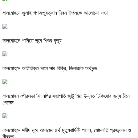
লালমোহনে জুলাই গণঅভ্যুত্থান দিবস উপলক্ষে আলোচনা সভা
লালমোহনে পানিতে ডুবে শিশুর মৃত্যু
লালমোহনে অতিরিক্ত দামে সার বিক্রি, ডিলারকে অর্থদন্ড
লালমোহন পৌরসভা বিএনপির সভাপতি জান্টু মিয়া উন্নত চিকিৎসার জন্য চীনে
গেলেন
লালমোহনে শহীদ নূরে আলমের ৪র্থ মৃত্যুবার্ষিকী পালন, মোমবাতি প্রজ্জ্বলন ও
নীরবতা