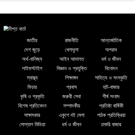
মিয়া উন্নত চিকিৎসার জন্য চীনে গেলেন
দক্ষিণ আইচায় কর্মজীবনের অবসানে সম্মাননা
ও ভালোবাসায় সিক্ত তিন গুণী শিক্ষক
জাতীয়
রাজনীতি
আন্তর্জাতিক
দেশ জুড়ে
খেলাধুলা
অপরাধ
লালমোহনে শহীদ নূরে আলমের ৪র্থ
মৃত্যুবার্ষিকী পালন, মোমবাতি প্রজ্জ্বলন ও
অর্থ-বানিজ্য
আইন আদালত
ধর্ম ও জীবন
নীরবতা
লাইফস্টাইল
বিজ্ঞান ও প্রযুক্তি
বিনোদন
স্বাস্থ্য
শিক্ষাঙ্গন
সাহিত্য ও সংস্কৃতি
ইন্দোনেশিয়ার বিশ্ববিদ্যালয়ে ফুল ফান্ডেড
ফিচার
প্রবাস
হাট-বাজার
স্কলারশিপ অর্জন করলেন লালমোহনের
কৃষি ও প্রকৃতি
জরুরী সেবা
শীর্ষ সংবাদ
সন্তান ফাহিম
বিশেষ প্রতিবেদন
সম্পাদকীয়
প্রতিষ্ঠা বার্ষিকী
দক্ষিন আইচায় ‎বিভিন্ন পরিচয়ে বাড়িতে ঢুকে
সাক্ষাৎকার
একুশে বই মেলা
পাঠক প্রতিক্রিয়া
প্রতারণার অভিযোগ, সতর্ক থাকার আহ্বান
সোশ্যাল মিডিয়া
ধর্ম ও জীবন
চাকরি বাজার
পুলিশের