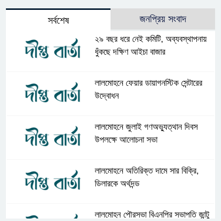
জনপ্রিয় সংবাদ
সর্বশেষ
২৯ বছর ধরে নেই কমিটি, অব্যবস্থাপনায়
ধুঁকছে দক্ষিণ আইচা বাজার
লালমোহনে ফেয়ার ডায়াগনস্টিক সেন্টারের
উদ্বোধন
লালমোহনে জুলাই গণঅভ্যুত্থান দিবস
উপলক্ষে আলোচনা সভা
লালমোহনে অতিরিক্ত দামে সার বিক্রি,
ডিলারকে অর্থদন্ড
লালমোহন পৌরসভা বিএনপির সভাপতি জান্টু