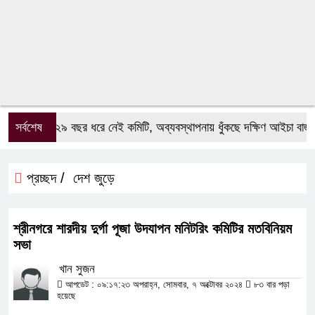
সর্বশেষ
২৯ বছর ধরে নেই কমিটি, অব্যবস্থাপনায় ধুঁকছে দক্ষিণ আইচা বাজার
প্রচ্ছদ /
দেশ জুড়ে
শ্রীনগরে শারদীয় দুর্গা পূজা উদযাপন মনিটরিং কমিটির মতবিনিয়ম
সভা
খান সুজন
আপডেট : ০৯:১৭:২৩ অপরাহ্ন, সোমবার, ৭ অক্টোবর ২০২৪
৮৩ বার পড়া
হয়েছে