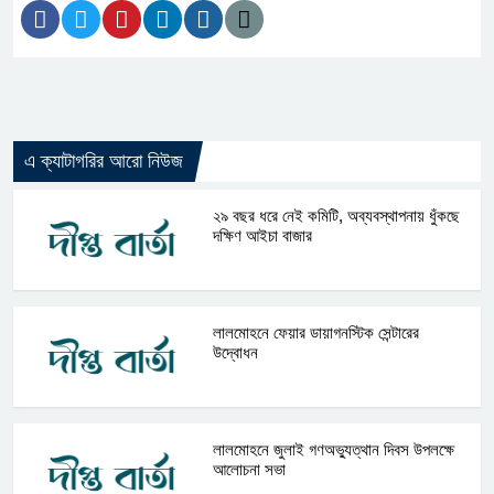
এ ক্যাটাগরির আরো নিউজ
২৯ বছর ধরে নেই কমিটি, অব্যবস্থাপনায় ধুঁকছে
দক্ষিণ আইচা বাজার
লালমোহনে ফেয়ার ডায়াগনস্টিক সেন্টারের
উদ্বোধন
লালমোহনে জুলাই গণঅভ্যুত্থান দিবস উপলক্ষে
আলোচনা সভা