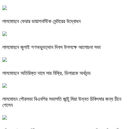
লালমোহনে ফেয়ার ডায়াগনস্টিক সেন্টারের উদ্বোধন
লালমোহনে জুলাই গণঅভ্যুত্থান দিবস উপলক্ষে আলোচনা সভা
লালমোহনে অতিরিক্ত দামে সার বিক্রি, ডিলারকে অর্থদন্ড
লালমোহন পৌরসভা বিএনপির সভাপতি জান্টু মিয়া উন্নত চিকিৎসার জন্য চীনে
গেলেন