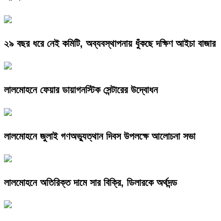
২৯ বছর ধরে নেই কমিটি, অব্যবস্থাপনায় ধুঁকছে দক্ষিণ আইচা বাজার
লালমোহনে ফেয়ার ডায়াগনস্টিক সেন্টারের উদ্বোধন
লালমোহনে জুলাই গণঅভ্যুত্থান দিবস উপলক্ষে আলোচনা সভা
লালমোহনে অতিরিক্ত দামে সার বিক্রি, ডিলারকে অর্থদন্ড