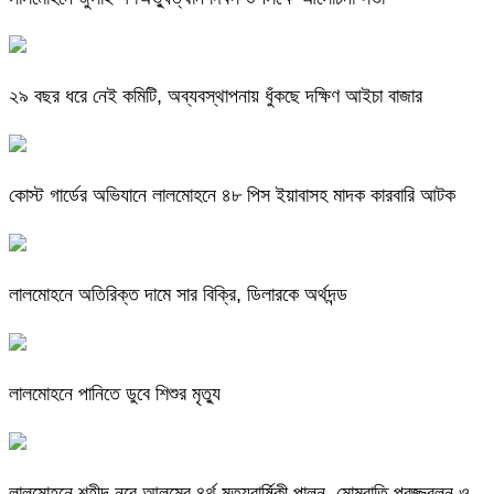
২৯ বছর ধরে নেই কমিটি, অব্যবস্থাপনায় ধুঁকছে দক্ষিণ আইচা বাজার
কোস্ট গার্ডের অভিযানে লালমোহনে ৪৮ পিস ইয়াবাসহ মাদক কারবারি আটক
লালমোহনে অতিরিক্ত দামে সার বিক্রি, ডিলারকে অর্থদন্ড
লালমোহনে পানিতে ডুবে শিশুর মৃত্যু
লালমোহনে শহীদ নূরে আলমের ৪র্থ মৃত্যুবার্ষিকী পালন, মোমবাতি প্রজ্জ্বলন ও