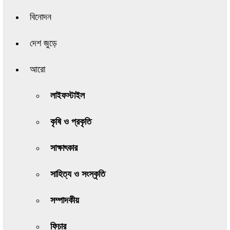
বিনোদন
দেশ জুড়ে
আরো
লাইফস্টাইল
কৃষি ও প্রকৃতি
সাক্ষাৎকার
সাহিত্য ও সংস্কৃতি
সম্পাদকীয়
ফিচার