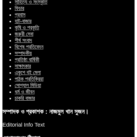
সাহিত্য ও সংস্কৃতি
ফিচার
প্রবাস
হাট-বাজার
কৃষি ও প্রকৃতি
জরুরী সেবা
শীর্ষ সংবাদ
বিশেষ প্রতিবেদন
সম্পাদকীয়
প্রতিষ্ঠা বার্ষিকী
সাক্ষাৎকার
একুশে বই মেলা
পাঠক প্রতিক্রিয়া
সোশ্যাল মিডিয়া
ধর্ম ও জীবন
চাকরি বাজার
সম্পাদক ও প্রকাশক : নাজমুল খান সুজন।
Editorial Info Text