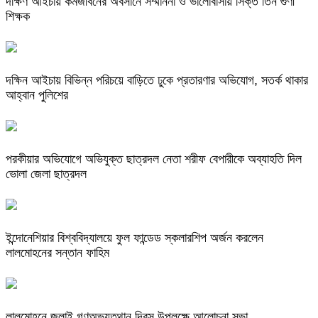
দক্ষিণ আইচায় কর্মজীবনের অবসানে সম্মাননা ও ভালোবাসায় সিক্ত তিন গুণী
শিক্ষক
দক্ষিন আইচায় ‎বিভিন্ন পরিচয়ে বাড়িতে ঢুকে প্রতারণার অভিযোগ, সতর্ক থাকার
আহ্বান পুলিশের
পরকীয়ার অভিযোগে অভিযুক্ত ছাত্রদল নেতা শরীফ বেপারীকে অব্যাহতি দিল
ভোলা জেলা ছাত্রদল
ইন্দোনেশিয়ার বিশ্ববিদ্যালয়ে ফুল ফান্ডেড স্কলারশিপ অর্জন করলেন
লালমোহনের সন্তান ফাহিম
লালমোহনে জুলাই গণঅভ্যুত্থান দিবস উপলক্ষে আলোচনা সভা