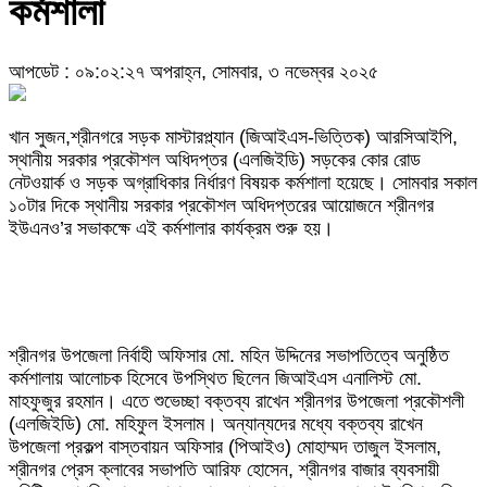
কর্মশালা
আপডেট : ০৯:০২:২৭ অপরাহ্ন, সোমবার, ৩ নভেম্বর ২০২৫
খান সুজন,শ্রীনগরে সড়ক মাস্টারপ্ল্যান (জিআইএস-ভিত্তিক) আরসিআইপি,
স্থানীয় সরকার প্রকৌশল অধিদপ্তর (এলজিইডি) সড়কের কোর রোড
নেটওয়ার্ক ও সড়ক অগ্রাধিকার নির্ধারণ বিষয়ক কর্মশালা হয়েছে। সোমবার সকাল
১০টার দিকে স্থানীয় সরকার প্রকৌশল অধিদপ্তরের আয়োজনে শ্রীনগর
ইউএনও’র সভাকক্ষে এই কর্মশালার কার্যক্রম শুরু হয়।
শ্রীনগর উপজেলা নির্বাহী অফিসার মো. মহিন উদ্দিনের সভাপতিত্বে অনুষ্ঠিত
কর্মশালায় আলোচক হিসেবে উপস্থিত ছিলেন জিআইএস এনালিস্ট মো.
মাহফুজুর রহমান। এতে শুভেচ্ছা বক্তব্য রাখেন শ্রীনগর উপজেলা প্রকৌশলী
(এলজিইডি) মো. মহিফুল ইসলাম। অন্যান্যদের মধ্যে বক্তব্য রাখেন
উপজেলা প্রকল্প বাস্তবায়ন অফিসার (পিআইও) মোহাম্মদ তাজুল ইসলাম,
শ্রীনগর প্রেস ক্লাবের সভাপতি আরিফ হোসেন, শ্রীনগর বাজার ব্যবসায়ী