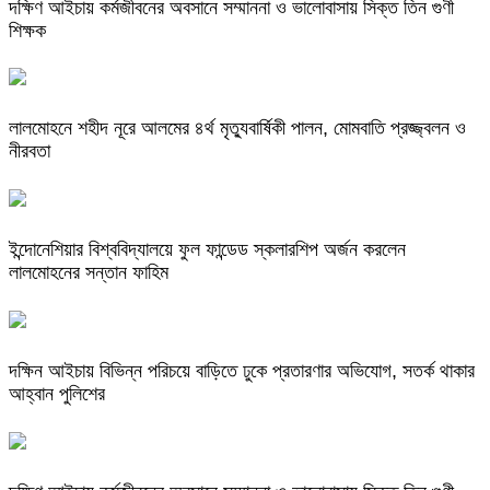
দক্ষিণ আইচায় কর্মজীবনের অবসানে সম্মাননা ও ভালোবাসায় সিক্ত তিন গুণী
শিক্ষক
লালমোহনে শহীদ নূরে আলমের ৪র্থ মৃত্যুবার্ষিকী পালন, মোমবাতি প্রজ্জ্বলন ও
নীরবতা
ইন্দোনেশিয়ার বিশ্ববিদ্যালয়ে ফুল ফান্ডেড স্কলারশিপ অর্জন করলেন
লালমোহনের সন্তান ফাহিম
দক্ষিন আইচায় ‎বিভিন্ন পরিচয়ে বাড়িতে ঢুকে প্রতারণার অভিযোগ, সতর্ক থাকার
আহ্বান পুলিশের