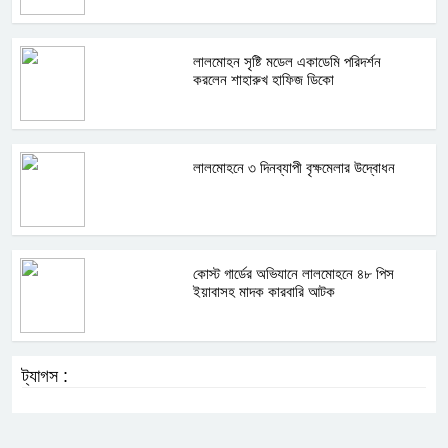
লালমোহন সৃষ্টি মডেল একাডেমি পরিদর্শন
করলেন শাহারুখ হাফিজ ডিকো
লালমোহনে ৩ দিনব্যাপী বৃক্ষমেলার উদ্বোধন
কোস্ট গার্ডের অভিযানে লালমোহনে ৪৮ পিস
ইয়াবাসহ মাদক কারবারি আটক
ট্যাগস :