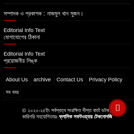
লালমোহনে অতিরিক্ত দামে সার বিক্রি,
ডিলারকে অর্থদন্ড
সম্পাদক ও প্রকাশক : নাজমুল খান সুজন।
Editorial Info Text
যোগাযোগের ঠিকানা
Editorial Info Text
প্রয়োজনীয় লিঙ্ক
About Us
archive
Contact Us
Privacy Policy
সব খবর
© ২০২০-২৫ইং সর্বস্বত্ব সংরক্ষিত দীপ্ত বার্তা ডটকম
কারিগরি সহযোগিতায়ঃ
ক্লাসিক সফটওয়্যার টেকনোলজি