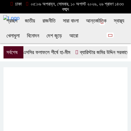
ঢাকা
০৫:০৬ অপরাহ্ন, সোমবার, ১০ অগাস্ট ২০২৬, ২৬ শ্রাবণ ১৪৩৩
বঙ্গাব্দ
প্রচ্ছদ
জাতীয়
রাজনীতি
সারা বাংলা
আন্তর্জাতিক
স্বাস্থ্য
খেলাধুলা
বিনোদন
দেশ জুড়ে
আরো
মোহনে এসএসসির ফলাফলে শীর্ষে হা-মীম
সর্বশেষ
ব্যারিস্টার জমির উদ্দিন সরকারে