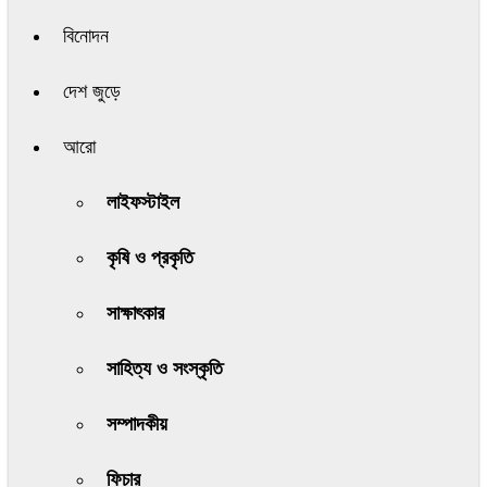
বিনোদন
দেশ জুড়ে
আরো
লাইফস্টাইল
কৃষি ও প্রকৃতি
সাক্ষাৎকার
সাহিত্য ও সংস্কৃতি
সম্পাদকীয়
ফিচার