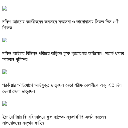
দক্ষিণ আইচায় কর্মজীবনের অবসানে সম্মাননা ও ভালোবাসায় সিক্ত তিন গুণী
শিক্ষক
দক্ষিন আইচায় ‎বিভিন্ন পরিচয়ে বাড়িতে ঢুকে প্রতারণার অভিযোগ, সতর্ক থাকার
আহ্বান পুলিশের
পরকীয়ার অভিযোগে অভিযুক্ত ছাত্রদল নেতা শরীফ বেপারীকে অব্যাহতি দিল
ভোলা জেলা ছাত্রদল
ইন্দোনেশিয়ার বিশ্ববিদ্যালয়ে ফুল ফান্ডেড স্কলারশিপ অর্জন করলেন
লালমোহনের সন্তান ফাহিম