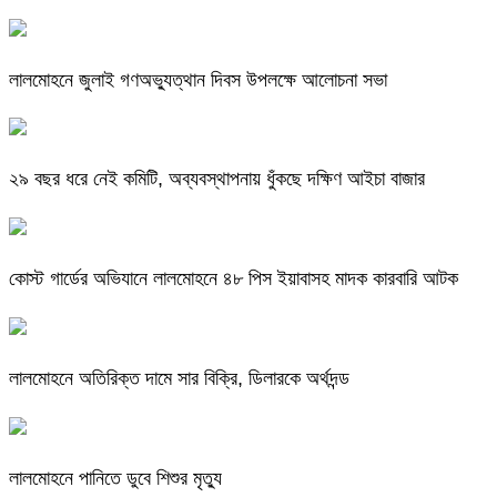
লালমোহনে জুলাই গণঅভ্যুত্থান দিবস উপলক্ষে আলোচনা সভা
২৯ বছর ধরে নেই কমিটি, অব্যবস্থাপনায় ধুঁকছে দক্ষিণ আইচা বাজার
কোস্ট গার্ডের অভিযানে লালমোহনে ৪৮ পিস ইয়াবাসহ মাদক কারবারি আটক
লালমোহনে অতিরিক্ত দামে সার বিক্রি, ডিলারকে অর্থদন্ড
লালমোহনে পানিতে ডুবে শিশুর মৃত্যু