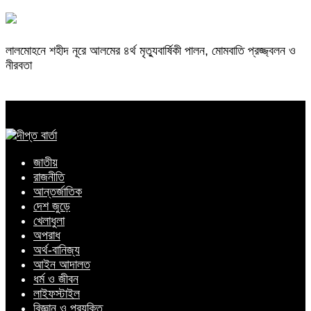
লালমোহনে শহীদ নূরে আলমের ৪র্থ মৃত্যুবার্ষিকী পালন, মোমবাতি প্রজ্জ্বলন ও
নীরবতা
জাতীয়
রাজনীতি
আন্তর্জাতিক
দেশ জুড়ে
খেলাধুলা
অপরাধ
অর্থ-বানিজ্য
আইন আদালত
ধর্ম ও জীবন
লাইফস্টাইল
বিজ্ঞান ও প্রযুক্তি