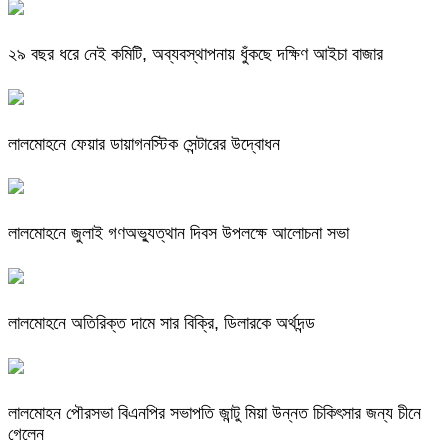
২৯ বছর ধরে নেই কমিটি, অব্যবস্থাপনায় ধুঁকছে দক্ষিণ আইচা বাজার
লালমোহনে ফেয়ার ডায়াগনস্টিক সেন্টারের উদ্বোধন
লালমোহনে জুলাই গণঅভ্যুত্থান দিবস উপলক্ষে আলোচনা সভা
লালমোহনে অতিরিক্ত দামে সার বিক্রি, ডিলারকে অর্থদন্ড
লালমোহন পৌরসভা বিএনপির সভাপতি জান্টু মিয়া উন্নত চিকিৎসার জন্য চীনে
গেলেন