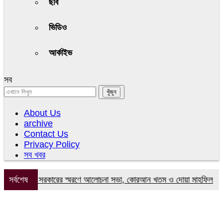
ছবি
ভিডিও
আর্কাইভ
সব
About Us
archive
Contact Us
Privacy Policy
সব খবর
জমির উদ্দিন সরকারের স্মরণে আলোচনা সভা, কোরআন খতম ও দোয়া মাহফিল
সর্বশেষ
ব্যার