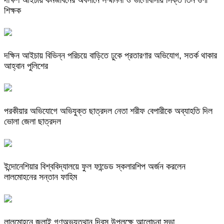
দক্ষিণ আইচায় কর্মজীবনের অবসানে সম্মাননা ও ভালোবাসায় সিক্ত তিন গুণী
শিক্ষক
দক্ষিন আইচায় ‎বিভিন্ন পরিচয়ে বাড়িতে ঢুকে প্রতারণার অভিযোগ, সতর্ক থাকার
আহ্বান পুলিশের
পরকীয়ার অভিযোগে অভিযুক্ত ছাত্রদল নেতা শরীফ বেপারীকে অব্যাহতি দিল
ভোলা জেলা ছাত্রদল
ইন্দোনেশিয়ার বিশ্ববিদ্যালয়ে ফুল ফান্ডেড স্কলারশিপ অর্জন করলেন
লালমোহনের সন্তান ফাহিম
লালমোহনে জুলাই গণঅভ্যুত্থান দিবস উপলক্ষে আলোচনা সভা