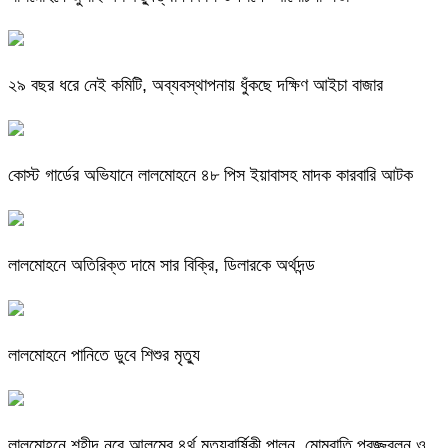
২৯ বছর ধরে নেই কমিটি, অব্যবস্থাপনায় ধুঁকছে দক্ষিণ আইচা বাজার
কোস্ট গার্ডের অভিযানে লালমোহনে ৪৮ পিস ইয়াবাসহ মাদক কারবারি আটক
লালমোহনে অতিরিক্ত দামে সার বিক্রি, ডিলারকে অর্থদন্ড
লালমোহনে পানিতে ডুবে শিশুর মৃত্যু
লালমোহনে শহীদ নূরে আলমের ৪র্থ মৃত্যুবার্ষিকী পালন, মোমবাতি প্রজ্জ্বলন ও