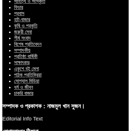
সাহিত্য ও সংস্কৃতি
ফিচার
প্রবাস
হাট-বাজার
কৃষি ও প্রকৃতি
জরুরী সেবা
শীর্ষ সংবাদ
বিশেষ প্রতিবেদন
সম্পাদকীয়
প্রতিষ্ঠা বার্ষিকী
সাক্ষাৎকার
একুশে বই মেলা
পাঠক প্রতিক্রিয়া
সোশ্যাল মিডিয়া
ধর্ম ও জীবন
চাকরি বাজার
সম্পাদক ও প্রকাশক : নাজমুল খান সুজন।
Editorial Info Text