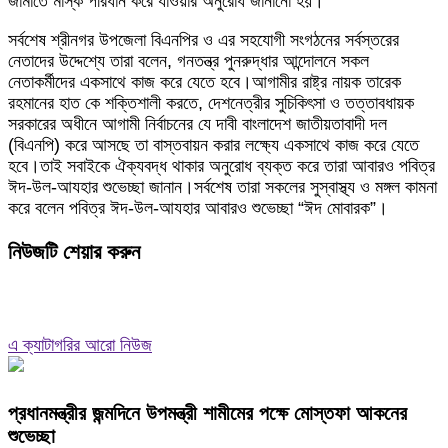
জামাতে মাস্ক পরিধান করে যাওয়ার অনুরোধ জানানো হয়।
সর্বশেষ শ্রীনগর উপজেলা বিএনপির ও এর সহযোগী সংগঠনের সর্বস্তরের
নেতাদের উদ্দেশ্যে তারা বলেন, গনতন্ত্র পুনরুদ্ধার আন্দোলনে সকল
নেতাকর্মীদের একসাথে কাজ করে যেতে হবে।আগামীর রাষ্ট্র নায়ক তারেক
রহমানের হাত কে শক্তিশালী করতে, দেশনেত্রীর সুচিকিৎসা ও তত্তাবধায়ক
সরকারের অধীনে আগামী নির্বাচনের যে দাবী বাংলাদেশ জাতীয়তাবাদী দল
(বিএনপি) করে আসছে তা বাস্তবায়ন করার লক্ষ্যে একসাথে কাজ করে যেতে
হবে।তাই সবাইকে ঐক্যবদ্ধ থাকার অনুরোধ ব্যক্ত করে তারা আবারও পবিত্র
ঈদ-উল-আযহার শুভেচ্ছা জানান।সর্বশেষ তারা সকলের সুস্বাস্থ্য ও মঙ্গল কামনা
করে বলেন পবিত্র ঈদ-উল-আযহার আবারও শুভেচ্ছা “ঈদ মোবারক”।
নিউজটি শেয়ার করুন
এ ক্যাটাগরির আরো নিউজ
প্রধানমন্ত্রীর জন্মদিনে উপমন্ত্রী শামীমের পক্ষে মোস্তফা আকনের
শুভেচ্ছা