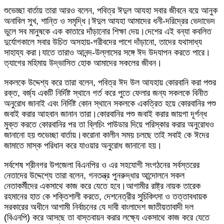
শুভেচ্ছা বার্তায় তারা আরও বলেন, পবিত্র ঈদুল আযহা সবার জীবনে বয়ে আনুক
অনাবিল সুখ, শান্তি ও সমৃদ্ধি।ঈদুল আযহা আমাদের ধনী-দরিদ্রের ভেদাভেদ
ভুলে সব মানুষকে এক কাতারে দাঁড়ানোর শিক্ষা দেয়।দেশের এই বন্যা কবলিত
দুর্যোগকালে সবার উচিত অসহায়-গরীবদের পাশে দাঁড়ানো, তাদের যথাসাধ্য
সাহায্য করা।যাতে তারাও আনন্দ-উল্লাসের সঙ্গে ঈদ উদযাপন করতে পারে।
ত্যাগের মহিমায় উদ্ভাসিত হোক আমাদের সকলের জীবন।
সকলকে উদ্দেশ্য করে তারা বলেন, পবিত্র ঈদ উল আযহায় কোরবানি করা পশুর
রক্ত, বর্জ্য একটি নির্দিষ্ট স্থানে গর্ত করে পুতে ফেলার জন্য সকলকে বিনীত
অনুরোধ জানাই এবং নির্দিষ্ট কোন স্থানে সকলকে একত্রিত হয়ে কোরবানির পশু
জবাই করার আহবান জানান তারা।কোরবানির পশু জবাই করার জায়গা দূর্গন্ধ
মুক্ত করতে কোরবানির পর তা ব্লিচিং পাউডার দিয়ে পরিস্কার করার অনুরোধও
জানানো হয় শুভেচ্ছা বার্তায়।করোনা কালীন সময় চলছে তাই সবাই কে ঈদের
জামাতে মাস্ক পরিধান করে যাওয়ার অনুরোধ জানানো হয়।
সর্বশেষ শ্রীনগর উপজেলা বিএনপির ও এর সহযোগী সংগঠনের সর্বস্তরের
নেতাদের উদ্দেশ্যে তারা বলেন, গনতন্ত্র পুনরুদ্ধার আন্দোলনে সকল
নেতাকর্মীদের একসাথে কাজ করে যেতে হবে।আগামীর রাষ্ট্র নায়ক তারেক
রহমানের হাত কে শক্তিশালী করতে, দেশনেত্রীর সুচিকিৎসা ও তত্তাবধায়ক
সরকারের অধীনে আগামী নির্বাচনের যে দাবী বাংলাদেশ জাতীয়তাবাদী দল
(বিএনপি) করে আসছে তা বাস্তবায়ন করার লক্ষ্যে একসাথে কাজ করে যেতে