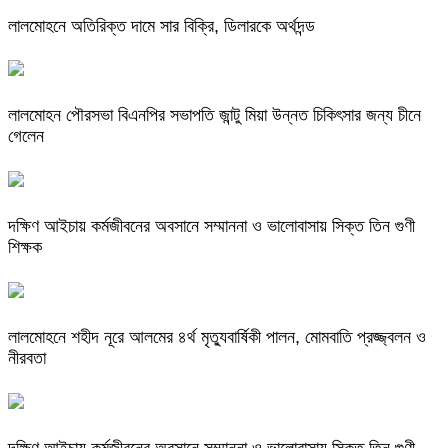
লালমোহনে অতিরিক্ত দামে সার বিক্রি, ডিলারকে অর্থদন্ড
লালমোহন পৌরসভা বিএনপির সভাপতি জান্টু মিয়া উন্নত চিকিৎসার জন্য চীনে
গেলেন
দক্ষিণ আইচায় কর্মজীবনের অবসানে সম্মাননা ও ভালোবাসায় সিক্ত তিন গুণী
শিক্ষক
লালমোহনে শহীদ নূরে আলমের ৪র্থ মৃত্যুবার্ষিকী পালন, মোমবাতি প্রজ্জ্বলন ও
নীরবতা