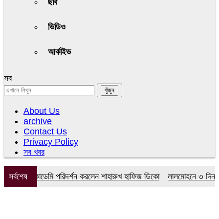
ছবি
ভিডিও
আর্কাইভ
সব
About Us
archive
Contact Us
Privacy Policy
সব খবর
মডেল একাডেমি পরিদর্শন করলেন শাহারুখ হাফিজ ডিকো
সর্বশেষ
লালমোহনে ৩ দিনব্যাপী বৃ