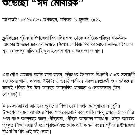
শুভেচ্ছা “ঈদ মোবারক”
আপডেট : ০৭:৩৬:২৬ অপরাহ্ন, শনিবার, ৯ জুলাই ২০২২
মুন্সীগঞ্জের শ্রীনগর উপজেলা বিএনপির পক্ষ থেকে সবাইকে পবিত্র ঈদ-উল-
আযহার শুভেচ্ছা জানানো হয়েছে।উপজেলা বিএনপির আহবায়ক শহিদুল ইসলাম
মৃধা ও সদস্য সচিব হাফিজুল ইসলাম খান এ শুভেচ্ছা জানান।
এক যৌথ শুভেচ্ছা বার্তায় তারা বলেন, শ্রীনগর উপজেলা বিএনপি ও এর সহযোগী
সংগঠনের থানা, কলেজ, ইউনিয়ন, ওয়ার্ড পর্যায়ের সকল নেতাকর্মী ও সমর্থকদের
জানাই পবিত্র ঈদ-উল-আযহার আন্তরিক শুভেচ্ছা ও মোবারকবাদ (ঈদ-
মোবারক)।
ঈদ-উল-আযহা আমাদের ত্যাগের শিক্ষা দেয়।মহান আল্লাহর সন্তুষ্টির
উদ্দেশ্যে আমরা আমাদের প্রিয় পশু কোরবানি করে থাকি।প্রকৃতপক্ষে কোরবানির
পশুর মাংস আল্লাহ্‌র কাছে পৌঁছায়না, পৌঁছায় আমাদের তাকওয়া।ঈদুল আযহার
প্রকৃত শিক্ষা সবার জীবনে প্রতিফলিত হোক এই কামনা করেন শ্রীনগর উপজেলা
বিএনপির শীর্ষ এই দুই নেতা।