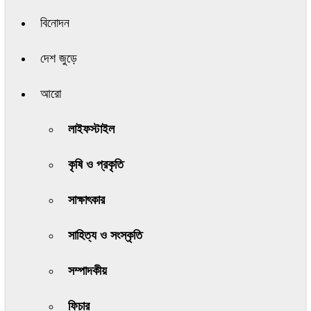
বিনোদন
দেশ জুড়ে
আরো
লাইফস্টাইল
কৃষি ও প্রকৃতি
সাক্ষাৎকার
সাহিত্য ও সংস্কৃতি
সম্পাদকীয়
ফিচার