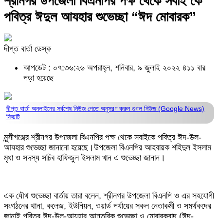
শ্রীনগর উপজেলা বিএনপির পক্ষ থেকে সবাই’কে
পবিত্র ঈদুল আযহার শুভেচ্ছা “ঈদ মোবারক”
দীপ্ত বার্তা ডেস্ক
আপডেট : ০৭:৩৬:২৬ অপরাহ্ন, শনিবার, ৯ জুলাই ২০২২
৪১১ বার
পড়া হয়েছে
দীপ্ত বার্তা অনলাইনের সর্বশেষ নিউজ পেতে অনুসরণ করুন
গুগল নিউজ (Google News)
ফিডটি
মুন্সীগঞ্জের শ্রীনগর উপজেলা বিএনপির পক্ষ থেকে সবাইকে পবিত্র ঈদ-উল-
আযহার শুভেচ্ছা জানানো হয়েছে।উপজেলা বিএনপির আহবায়ক শহিদুল ইসলাম
মৃধা ও সদস্য সচিব হাফিজুল ইসলাম খান এ শুভেচ্ছা জানান।
এক যৌথ শুভেচ্ছা বার্তায় তারা বলেন, শ্রীনগর উপজেলা বিএনপি ও এর সহযোগী
সংগঠনের থানা, কলেজ, ইউনিয়ন, ওয়ার্ড পর্যায়ের সকল নেতাকর্মী ও সমর্থকদের
জানাই পবিত্র ঈদ-উল-আযহার আন্তরিক শুভেচ্ছা ও মোবারকবাদ (ঈদ-