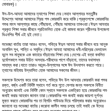
মোবারক)।
ঈদ-উল-আযহা আমাদের ত্যাগের শিক্ষা দেয়।মহান আল্লাহর সন্তুষ্টির
উদ্দেশ্যে আমরা আমাদের প্রিয় পশু কোরবানি করে থাকি।প্রকৃতপক্ষে কোরবানির
পশুর মাংস আল্লাহ্‌র কাছে পৌঁছায়না, পৌঁছায় আমাদের তাকওয়া।ঈদুল আযহার
প্রকৃত শিক্ষা সবার জীবনে প্রতিফলিত হোক এই কামনা করেন শ্রীনগর উপজেলা
বিএনপির শীর্ষ এই দুই নেতা।
শুভেচ্ছা বার্তায় তারা আরও বলেন, পবিত্র ঈদুল আযহা সবার জীবনে বয়ে আনুক
অনাবিল সুখ, শান্তি ও সমৃদ্ধি।ঈদুল আযহা আমাদের ধনী-দরিদ্রের ভেদাভেদ
ভুলে সব মানুষকে এক কাতারে দাঁড়ানোর শিক্ষা দেয়।দেশের এই বন্যা কবলিত
দুর্যোগকালে সবার উচিত অসহায়-গরীবদের পাশে দাঁড়ানো, তাদের যথাসাধ্য
সাহায্য করা।যাতে তারাও আনন্দ-উল্লাসের সঙ্গে ঈদ উদযাপন করতে পারে।
ত্যাগের মহিমায় উদ্ভাসিত হোক আমাদের সকলের জীবন।
সকলকে উদ্দেশ্য করে তারা বলেন, পবিত্র ঈদ উল আযহায় কোরবানি করা পশুর
রক্ত, বর্জ্য একটি নির্দিষ্ট স্থানে গর্ত করে পুতে ফেলার জন্য সকলকে বিনীত
অনুরোধ জানাই এবং নির্দিষ্ট কোন স্থানে সকলকে একত্রিত হয়ে কোরবানির পশু
জবাই করার আহবান জানান তারা।কোরবানির পশু জবাই করার জায়গা দূর্গন্ধ
মুক্ত করতে কোরবানির পর তা ব্লিচিং পাউডার দিয়ে পরিস্কার করার অনুরোধও
জানানো হয় শুভেচ্ছা বার্তায়।করোনা কালীন সময় চলছে তাই সবাই কে ঈদের