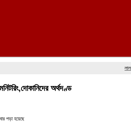
লালমোহনে ফে
 মনিটরিং,দোকানিদের অর্থদণ্ড
বার পড়া হয়েছে