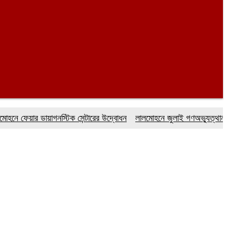
য়ার ডায়াগনস্টিক সেন্টারের উদ্বোধন
লালমোহনে জুলাই গণঅভ্যুত্থান দিবস উ