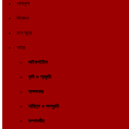
খেলাধুলা
বিনোদন
দেশ জুড়ে
আরো
লাইফস্টাইল
কৃষি ও প্রকৃতি
সাক্ষাৎকার
সাহিত্য ও সংস্কৃতি
সম্পাদকীয়