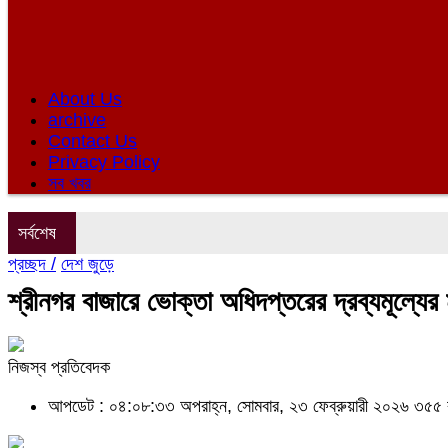
About Us
archive
Contact Us
Privacy Policy
সব খবর
সর্বশেষ
প্রচ্ছদ /
দেশ জুড়ে
শ্রীনগর বাজারে ভোক্তা অধিদপ্তরের দ্রব্যমূল্যের
নিজস্ব প্রতিবেদক
আপডেট : ০৪:০৮:৩৩ অপরাহ্ন, সোমবার, ২৩ ফেব্রুয়ারী ২০২৬
৩৫৫ 