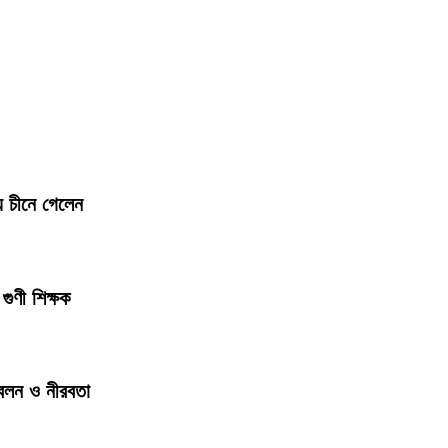
য চীনে গেলেন
গুণী শিক্ষক
জ্বলন ও নীরবতা