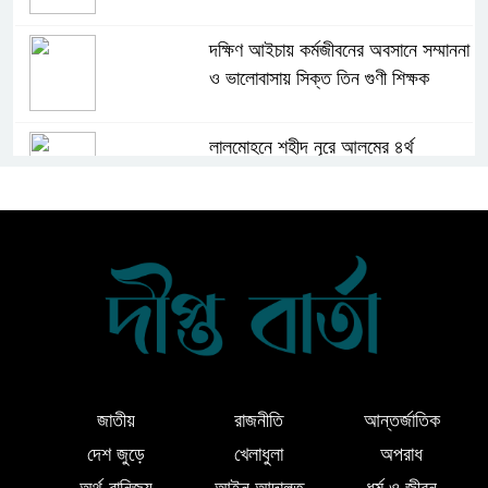
দক্ষিণ আইচায় কর্মজীবনের অবসানে সম্মাননা
ও ভালোবাসায় সিক্ত তিন গুণী শিক্ষক
লালমোহনে শহীদ নূরে আলমের ৪র্থ
মৃত্যুবার্ষিকী পালন, মোমবাতি প্রজ্জ্বলন ও
নীরবতা
ইন্দোনেশিয়ার বিশ্ববিদ্যালয়ে ফুল ফান্ডেড
স্কলারশিপ অর্জন করলেন লালমোহনের
সন্তান ফাহিম
দক্ষিন আইচায় ‎বিভিন্ন পরিচয়ে বাড়িতে ঢুকে
প্রতারণার অভিযোগ, সতর্ক থাকার আহ্বান
জাতীয়
রাজনীতি
আন্তর্জাতিক
পুলিশের
দেশ জুড়ে
খেলাধুলা
অপরাধ
অর্থ-বানিজ্য
আইন আদালত
ধর্ম ও জীবন