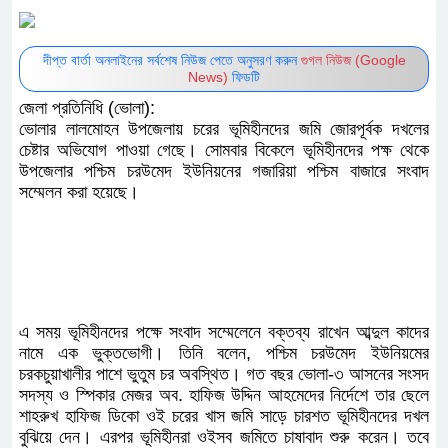
দীপ্ত বার্তা অনলাইনের সর্বশেষ নিউজ পেতে অনুসরণ করুন
গুগল নিউজ (Google
News)
ফিডটি
জেলা প্রতিনিধি (ভোলা):
ভোলার লালমোহন উপজেলায় চরের ভূমিহীনদের জমি জোরপূর্বক দখলের
চেষ্টার অভিযোগ পাওয়া গেছে। সোমবার বিকেলে ভূমিহীনদের পক্ষ থেকে
উপজেলার পশ্চিম চরউমেদ ইউনিয়নের গজারিয়া পশ্চিম বাজারে সংবাদ
সম্মেলন করা হয়েছে।
এ সময় ভূমিহীনদের পক্ষে সংবাদ সম্মেলেনে বক্তব্য রাখেন আব্দুল কাদের
নামে এক ভুক্তভোগী। তিনি বলেন, পশ্চিম চরউমেদ ইউনিয়মের
চরকচুয়াখালীর পাশে ভুতুম চর অবস্থিত। গত বছর ভোলা-৩ আসনের সংসদ
সদস্য ও স্পিকার মেজর অব. হাফিজ উদ্দিন আহমেদের নির্দেশে তার ছেলে
শাহরুখ হাফিজ ডিকো ওই চরের খাস জমি সাড়ে চারশত ভূমিহীনদের দখল
বুঝিয়ে দেন। এরপর ভূমিহীনরা ওইসব জমিতে চাষাবাদ শুরু করেন। তবে