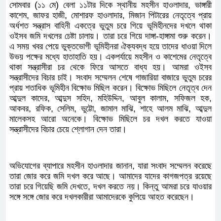
সোমবার (১১ মে) বেলা ১১টার দিকে স্থানীয় মহসীন হাওলাদার, ভাঙ্গারী
কাশেম, জাফর হাজী, মোশারফ হাওলাদার, মিজান পিটারের নেতৃত্বে প্রায়
অর্ধশত সন্ত্রাস বাহিনী একত্রে ভুতুম চরে গিয়ে ভূমিহীনদের দখলে থাকা
ওইসব জমি দখলের চেষ্টা চালায়। তারা চরে গিয়ে দাঙ্গা-হাঙ্গামা শুরু করেন।
এ সময় খবর পেয়ে ভুক্তভোগী ভূমিহীনরা ঐক্যবদ্ধ হয়ে তাদের ধাওয়া দিলে
উভয় পক্ষের মধ্যে হাতাহাতি হয়। একপর্যায়ে মহসীন ও কাশেমের নেতৃত্বে
থাকা সন্ত্রাসীরা চর থেকে ফিরে আসতে বাধ্য হয়। আমরা ওইসব
সন্ত্রাসীদের বিচার চাই। সংবাদ সম্মেলন শেষে গাজারিয়া বাজারে ভুতুম চরের
প্রায় শতাধিক ভূমিহীন বিক্ষোভ মিছিল করেন। বিক্ষোভ মিছিলে নেতৃত্ব দেন
আব্দুল কাদের, আব্দুস সহিদ, মহিউদ্দিন, আবুল কালাম, সফিজল হক,
আকবর, রফিক, সেলিম, ভুট্টো, জামাল মাঝি, শাহে আলম মাঝি, আব্দুল
মালেকসহ আরো অনেকে। বিক্ষোভ মিছিলে চর দখল করতে যাওয়া
সন্ত্রাসীদের বিচার চেয়ে শ্লোগান দেন তারা।
অভিযোগের ব্যাপারে মহসীন হাওলাদার জানান, যারা সংবাদ সম্মেলন করেছে
তারা জোর করে জমি দখল করে আছে। আমাদের যাদের কাগজপত্র রয়েছে
তারা চরে গিয়েছি জমি দেখতে, দখল করতে নয়। কিন্তু আমরা চরে যাওয়ার
সঙ্গে সঙ্গে জোর করে দখলকারীরা আমাদেরকে কুপিয়ে আহত করেছেন।