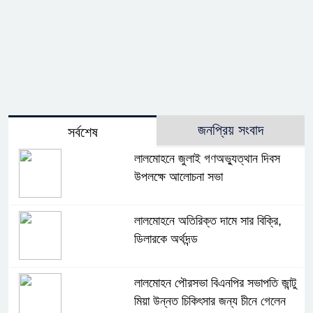
জনপ্রিয় সংবাদ
সর্বশেষ
লালমোহনে জুলাই গণঅভ্যুত্থান দিবস
উপলক্ষে আলোচনা সভা
লালমোহনে অতিরিক্ত দামে সার বিক্রি,
ডিলারকে অর্থদন্ড
লালমোহন পৌরসভা বিএনপির সভাপতি জান্টু
মিয়া উন্নত চিকিৎসার জন্য চীনে গেলেন