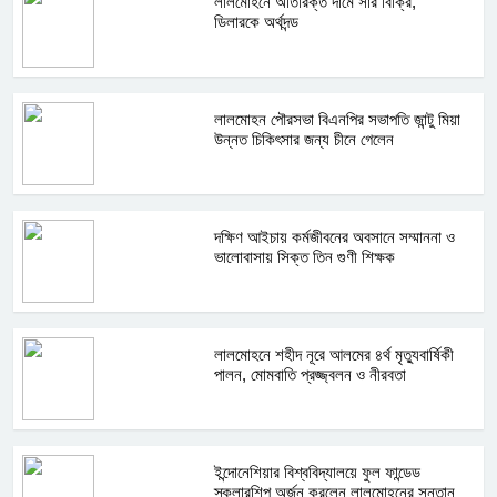
লালমোহনে অতিরিক্ত দামে সার বিক্রি,
ডিলারকে অর্থদন্ড
লালমোহন পৌরসভা বিএনপির সভাপতি জান্টু মিয়া
উন্নত চিকিৎসার জন্য চীনে গেলেন
দক্ষিণ আইচায় কর্মজীবনের অবসানে সম্মাননা ও
ভালোবাসায় সিক্ত তিন গুণী শিক্ষক
লালমোহনে শহীদ নূরে আলমের ৪র্থ মৃত্যুবার্ষিকী
পালন, মোমবাতি প্রজ্জ্বলন ও নীরবতা
ইন্দোনেশিয়ার বিশ্ববিদ্যালয়ে ফুল ফান্ডেড
স্কলারশিপ অর্জন করলেন লালমোহনের সন্তান