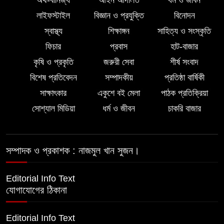
লালমোহনে পানিতে ডুবে শিশুর মৃত্যু
লাইফস্টাইল
বিজ্ঞান ও প্রযুক্তি
বিনোদন
স্বাস্থ্য
শিক্ষাঙ্গন
সাহিত্য ও সংস্কৃতি
পরকীয়ার অভিযোগে অভিযুক্ত ছাত্রদল
ফিচার
প্রবাস
হাট-বাজার
নেতা শরীফ বেপারীকে অব্যাহতি দিল ভোলা
কৃষি ও প্রকৃতি
জরুরী সেবা
শীর্ষ সংবাদ
জেলা ছাত্রদল
বিশেষ প্রতিবেদন
সম্পাদকীয়
প্রতিষ্ঠা বার্ষিকী
সাক্ষাৎকার
একুশে বই মেলা
পাঠক প্রতিক্রিয়া
লালমোহনে গৃহবধূকে জিম্মি করে ডাকাতি-
সোশ্যাল মিডিয়া
ধর্ম ও জীবন
চাকরি বাজার
শ্লীলতাহানি, গ্রেপ্তার ৩
সম্পাদক ও প্রকাশক : নাজমুল খান সুজন।
Editorial Info Text
যোগাযোগের ঠিকানা
Editorial Info Text