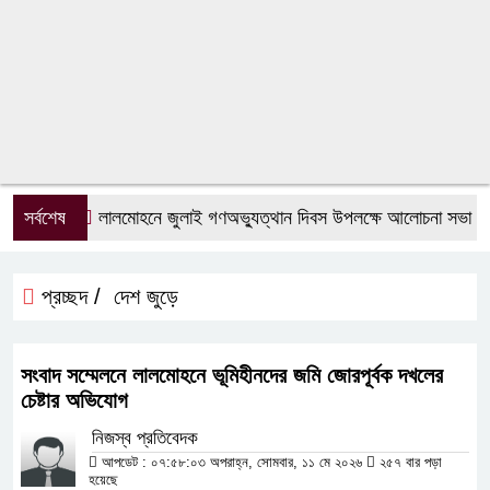
সর্বশেষ
লালমোহনে জুলাই গণঅভ্যুত্থান দিবস উপলক্ষে আলোচনা সভা
প্রচ্ছদ /
দেশ জুড়ে
সংবাদ সম্মেলনে লালমোহনে ভূমিহীনদের জমি জোরপূর্বক দখলের
চেষ্টার অভিযোগ
নিজস্ব প্রতিবেদক
আপডেট : ০৭:৫৮:০৩ অপরাহ্ন, সোমবার, ১১ মে ২০২৬
২৫৭ বার পড়া
হয়েছে