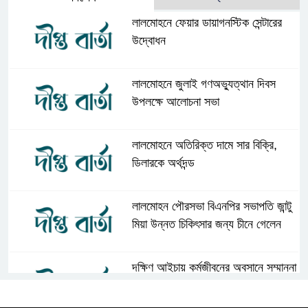
লালমোহনে ফেয়ার ডায়াগনস্টিক সেন্টারের
উদ্বোধন
লালমোহনে জুলাই গণঅভ্যুত্থান দিবস
উপলক্ষে আলোচনা সভা
লালমোহনে অতিরিক্ত দামে সার বিক্রি,
ডিলারকে অর্থদন্ড
লালমোহন পৌরসভা বিএনপির সভাপতি জান্টু
মিয়া উন্নত চিকিৎসার জন্য চীনে গেলেন
দক্ষিণ আইচায় কর্মজীবনের অবসানে সম্মাননা
ও ভালোবাসায় সিক্ত তিন গুণী শিক্ষক