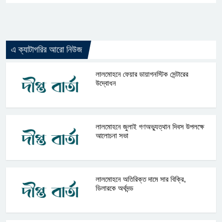
এ ক্যাটাগরির আরো নিউজ
লালমোহনে ফেয়ার ডায়াগনস্টিক সেন্টারের
উদ্বোধন
লালমোহনে জুলাই গণঅভ্যুত্থান দিবস উপলক্ষে
আলোচনা সভা
লালমোহনে অতিরিক্ত দামে সার বিক্রি,
ডিলারকে অর্থদন্ড