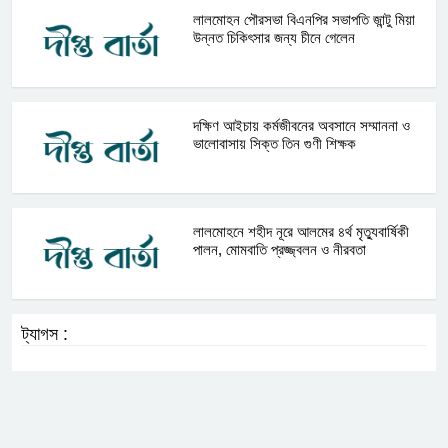
লালমোহন পৌরসভা বিএনপির সভাপতি জান্টু মিয়া
উন্নত চিকিৎসার জন্য চীনে গেলেন
দক্ষিণ আইচায় কর্মজীবনের অবসানে সম্মাননা ও
ভালোবাসায় সিক্ত তিন গুণী শিক্ষক
লালমোহনে শহীদ নূরে আলমের ৪র্থ মৃত্যুবার্ষিকী
পালন, মোমবাতি প্রজ্জ্বলন ও নীরবতা
ট্যাগস :