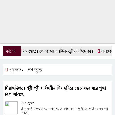
সর্বশেষ
লালমোহনে ফেয়ার ডায়াগনস্টিক সেন্টারের উদ্বোধন
লালমোহনে জু
প্রচ্ছদ /
দেশ জুড়ে
সিরাজদিখানে শ্রী শ্রী সার্বজনীন শিব মন্দিরে ১৪০ বছর ধরে পুজা
চলে আসছে
খান সুজন
আপডেট : ০৭:২০:৩১ অপরাহ্ন, সোমবার, ২৭ জানুয়ারী ২০২৫
৯৩ বার পড়া
হয়েছে