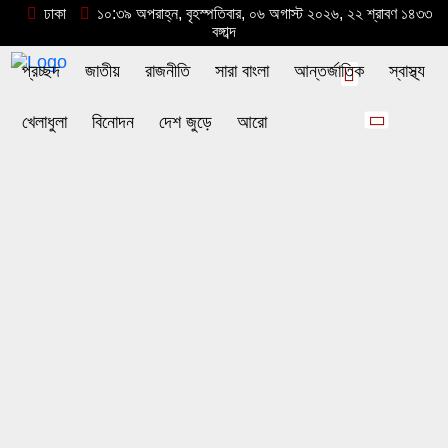
ঢাকা
১০:৩৯ অপরাহ্ন, বৃহস্পতিবার, ০৬ অগাস্ট ২০২৬, ২২ শ্রাবণ ১৪৩৩
বঙ্গাব্দ
প্রচ্ছদ
জাতীয়
রাজনীতি
সারা বাংলা
আন্তর্জাতিক
স্বাস্থ্য
খেলাধুলা
বিনোদন
দেশ জুড়ে
আরো