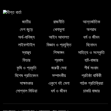
লালমোহনে শহীদ নূরে আলমের ৪র্থ
মৃত্যুবার্ষিকী পালন, মোমবাতি প্রজ্জ্বলন ও
নীরবতা
জাতীয়
রাজনীতি
আন্তর্জাতিক
দেশ জুড়ে
খেলাধুলা
অপরাধ
ইন্দোনেশিয়ার বিশ্ববিদ্যালয়ে ফুল ফান্ডেড
অর্থ-বানিজ্য
আইন আদালত
ধর্ম ও জীবন
স্কলারশিপ অর্জন করলেন লালমোহনের
লাইফস্টাইল
বিজ্ঞান ও প্রযুক্তি
বিনোদন
সন্তান ফাহিম
স্বাস্থ্য
শিক্ষাঙ্গন
সাহিত্য ও সংস্কৃতি
দক্ষিন আইচায় ‎বিভিন্ন পরিচয়ে বাড়িতে ঢুকে
ফিচার
প্রবাস
হাট-বাজার
প্রতারণার অভিযোগ, সতর্ক থাকার আহ্বান
কৃষি ও প্রকৃতি
জরুরী সেবা
শীর্ষ সংবাদ
পুলিশের
বিশেষ প্রতিবেদন
সম্পাদকীয়
প্রতিষ্ঠা বার্ষিকী
সাক্ষাৎকার
একুশে বই মেলা
পাঠক প্রতিক্রিয়া
লালমোহনে পানিতে ডুবে শিশুর মৃত্যু
সোশ্যাল মিডিয়া
ধর্ম ও জীবন
চাকরি বাজার
পরকীয়ার অভিযোগে অভিযুক্ত ছাত্রদল