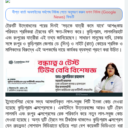
দীপ্ত বার্তা অনলাইনের সর্বশেষ নিউজ পেতে অনুসরণ করুন
গুগল নিউজ (Google
News)
ফিডটি
ট্রেনটি উদ্বোধনের পরের দিনই ‘সড়কে যাত্রী কমে যাবে’ আশঙ্কায়
পরিবহন শ্রমিকরা ট্রেনের বগি ক্ষত-বিক্ষত করে। কুড়িগ্রাম, লালমনিরহাট
এবং রংপুরের যাত্রীরা এই তথ্য জানিয়েছেন। সাধারণ মানুষের দাবি, ঢাকার
সঙ্গে রংপুর ও কুড়িগ্রাম জেলার ডে (দিন) ও নাইট (রাত) কোচের শ্রমিক ও
মালিকদের বিরুদ্ধে এই অপকর্মের দায়ে কার্যকর ব্যবস্থা গ্রহণ করা উচিত।
ইন্দোনেশিয়া থেকে সদ্য আমদানিকৃত লাল-সবুজ পিটি ইনকা কোচ দেওয়া
হয়েছে কুড়িগ্রাম এক্সপ্রেসকে। একইদিনে উত্তরবঙ্গের আরও দুটি ট্রেন
লালমনি এবং রংপুর এক্সপ্রেসের রেক পরিবর্তন করে নতুন লাল-সবুজ কোচ
দেওয়া হয়েছে। অন্য দুটি ট্রেনে সব ঠিকঠাক থাকলেও কুড়িগ্রাম এক্সপ্রেস
যেন লল্ডভন্ড! সোশ্যাল মিডিয়াতে ছড়িয়ে পড়া বেশ কয়েকটি ভিডিওতে ধরা