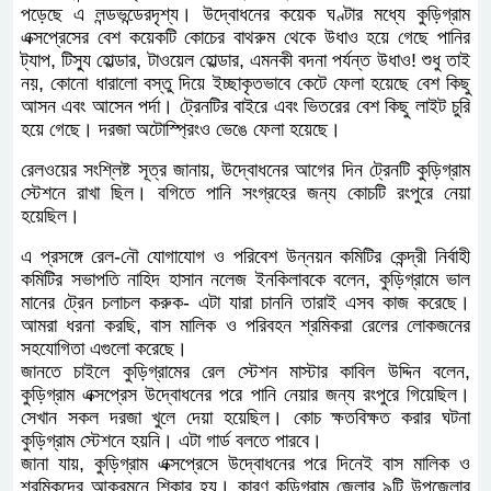
পড়েছে এ লন্ডভন্ডেরদৃশ্য। উদ্বোধনের কয়েক ঘণ্টার মধ্যে কুড়িগ্রাম
এক্সপ্রেসের বেশ কয়েকটি কোচের বাথরুম থেকে উধাও হয়ে গেছে পানির
ট্যাপ, টিস্যু হোল্ডার, টাওয়েল হোল্ডার, এমনকী বদনা পর্যন্ত উধাও! শুধু তাই
নয়, কোনো ধারালো বস্তু দিয়ে ইচ্ছাকৃতভাবে কেটে ফেলা হয়েছে বেশ কিছু
আসন এবং আসেন পর্দা। ট্রেনটির বাইরে এবং ভিতরের বেশ কিছু লাইট চুরি
হয়ে গেছে। দরজা অটোস্প্রিংও ভেঙে ফেলা হয়েছে।
রেলওয়ের সংশ্লিষ্ট সূত্র জানায়, উদ্বোধনের আগের দিন ট্রেনটি কুড়িগ্রাম
স্টেশনে রাখা ছিল। বগিতে পানি সংগ্রহের জন্য কোচটি রংপুরে নেয়া
হয়েছিল।
এ প্রসঙ্গে রেল-নৌ যোগাযোগ ও পরিবেশ উন্নয়ন কমিটির কেন্দ্রী নির্বাহী
কমিটির সভাপতি নাহিদ হাসান নলেজ ইনকিলাবকে বলেন, কুড়িগ্রামে ভাল
মানের ট্রেন চলাচল করুক- এটা যারা চাননি তারাই এসব কাজ করেছে।
আমরা ধরনা করছি, বাস মালিক ও পরিবহন শ্রমিকরা রেলের লোকজনের
সহযোগিতা এগুলো করেছে।
জানতে চাইলে কুড়িগ্রামের রেল স্টেশন মাস্টার কাবিল উদ্দিন বলেন,
কুড়িগ্রাম এক্সপ্রেস উদ্বোধনের পরে পানি নেয়ার জন্য রংপুরে গিয়েছিল।
সেখান সকল দরজা খুলে দেয়া হয়েছিল। কোচ ক্ষতবিক্ষত করার ঘটনা
কুড়িগ্রাম স্টেশনে হয়নি। এটা গার্ড বলতে পারবে।
জানা যায়, কুড়িগ্রাম এক্সপ্রেসে উদ্বোধনের পরে দিনেই বাস মালিক ও
শ্রমিকদের আক্রমনে শিকার হয়। কারণ কুড়িগ্রাম জেলার ৯টি উপজেলার