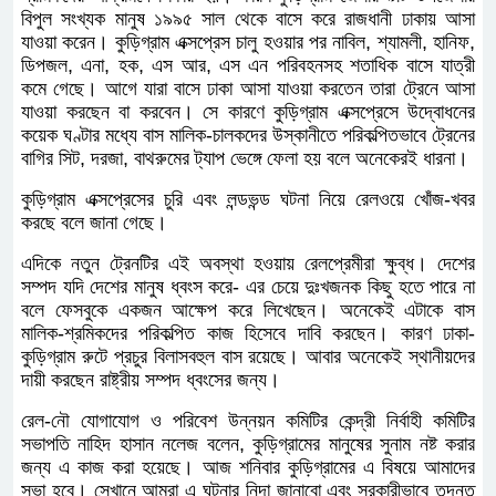
বিপুল সংখ্যক মানুষ ১৯৯৫ সাল থেকে বাসে করে রাজধানী ঢাকায় আসা
যাওয়া করেন। কুড়িগ্রাম এক্সপ্রেস চালু হওয়ার পর নাবিল, শ্যামলী, হানিফ,
ডিপজল, এনা, হক, এস আর, এস এন পরিবহনসহ শতাধিক বাসে যাত্রী
কমে গেছে। আগে যারা বাসে ঢাকা আসা যাওয়া করতেন তারা ট্রেনে আসা
যাওয়া করছেন বা করবেন। সে কারণে কুড়িগ্রাম এক্সপ্রেসে উদ্বোধনের
কয়েক ঘণ্টার মধ্যে বাস মালিক-চালকদের উস্কানীতে পরিকল্পিতভাবে ট্রেনের
বাগির সিট, দরজা, বাথরুমের ট্যাপ ভেঙ্গে ফেলা হয় বলে অনেকেরই ধারনা।
কুড়িগ্রাম এক্সপ্রেসের চুরি এবং লন্ডভন্ড ঘটনা নিয়ে রেলওয়ে খোঁজ-খবর
করছে বলে জানা গেছে।
এদিকে নতুন ট্রেনটির এই অবস্থা হওয়ায় রেলপ্রেমীরা ক্ষুব্ধ। দেশের
সম্পদ যদি দেশের মানুষ ধ্বংস করে- এর চেয়ে দুঃখজনক কিছু হতে পারে না
বলে ফেসবুকে একজন আক্ষেপ করে লিখেছেন। অনেকেই এটাকে বাস
মালিক-শ্রমিকদের পরিকল্পিত কাজ হিসেবে দাবি করছেন। কারণ ঢাকা-
কুড়িগ্রাম রুটে প্রচুর বিলাসবহুল বাস রয়েছে। আবার অনেকেই স্থানীয়দের
দায়ী করছেন রাষ্ট্রীয় সম্পদ ধ্বংসের জন্য।
রেল-নৌ যোগাযোগ ও পরিবেশ উন্নয়ন কমিটির কেন্দ্রী নির্বাহী কমিটির
সভাপতি নাহিদ হাসান নলেজ বলেন, কুড়িগ্রামের মানুষের সুনাম নষ্ট করার
জন্য এ কাজ করা হয়েছে। আজ শনিবার কুড়িগ্রামের এ বিষয়ে আমাদের
সভা হবে। সেখানে আমরা এ ঘটনার নিন্দা জানাবো এবং সরকারীভাবে তদন্ত