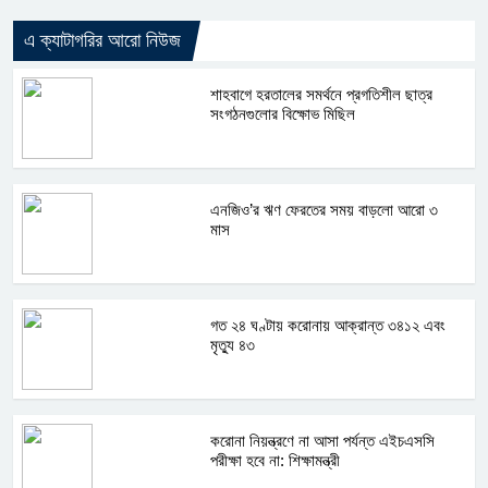
এ ক্যাটাগরির আরো নিউজ
শাহবাগে হরতালের সমর্থনে প্রগতিশীল ছাত্র
সংগঠনগুলোর বিক্ষোভ মিছিল
এনজিও’র ঋণ ফেরতের সময় বাড়লো আরো ৩
মাস
গত ২৪ ঘণ্টায় করোনায় আক্রান্ত ৩৪১২ এবং
মৃত্যু ৪৩
করোনা নিয়ন্ত্রণে না আসা পর্যন্ত এইচএসসি
পরীক্ষা হবে না: শিক্ষামন্ত্রী