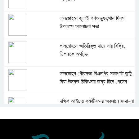
লালমোহনে জুলাই গণঅভ্যুত্থান দিবস
উপলক্ষে আলোচনা সভা
লালমোহনে অতিরিক্ত দামে সার বিক্রি,
ডিলারকে অর্থদন্ড
লালমোহন পৌরসভা বিএনপির সভাপতি জান্টু
মিয়া উন্নত চিকিৎসার জন্য চীনে গেলেন
দক্ষিণ আইচায় কর্মজীবনের অবসানে সম্মাননা
ও ভালোবাসায় সিক্ত তিন গুণী শিক্ষক
লালমোহনে শহীদ নূরে আলমের ৪র্থ
মৃত্যুবার্ষিকী পালন, মোমবাতি প্রজ্জ্বলন ও