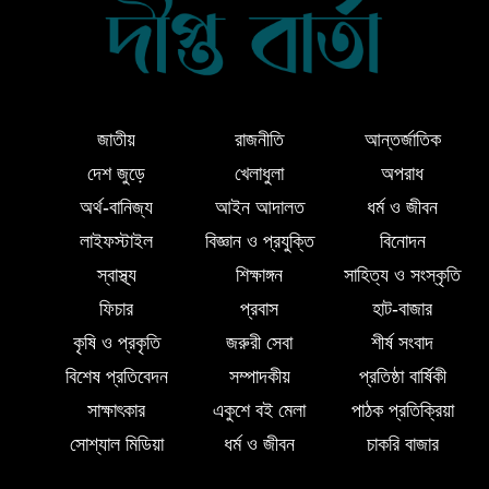
নীরবতা
ইন্দোনেশিয়ার বিশ্ববিদ্যালয়ে ফুল ফান্ডেড
স্কলারশিপ অর্জন করলেন লালমোহনের
সন্তান ফাহিম
জাতীয়
রাজনীতি
আন্তর্জাতিক
দেশ জুড়ে
খেলাধুলা
অপরাধ
দক্ষিন আইচায় ‎বিভিন্ন পরিচয়ে বাড়িতে ঢুকে
অর্থ-বানিজ্য
আইন আদালত
ধর্ম ও জীবন
প্রতারণার অভিযোগ, সতর্ক থাকার আহ্বান
লাইফস্টাইল
বিজ্ঞান ও প্রযুক্তি
বিনোদন
পুলিশের
স্বাস্থ্য
শিক্ষাঙ্গন
সাহিত্য ও সংস্কৃতি
লালমোহনে পানিতে ডুবে শিশুর মৃত্যু
ফিচার
প্রবাস
হাট-বাজার
কৃষি ও প্রকৃতি
জরুরী সেবা
শীর্ষ সংবাদ
বিশেষ প্রতিবেদন
সম্পাদকীয়
প্রতিষ্ঠা বার্ষিকী
পরকীয়ার অভিযোগে অভিযুক্ত ছাত্রদল
সাক্ষাৎকার
একুশে বই মেলা
পাঠক প্রতিক্রিয়া
নেতা শরীফ বেপারীকে অব্যাহতি দিল ভোলা
সোশ্যাল মিডিয়া
ধর্ম ও জীবন
চাকরি বাজার
জেলা ছাত্রদল