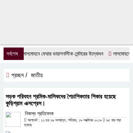
সর্বশেষ
লালমোহনে ফেয়ার ডায়াগনস্টিক সেন্টারের উদ্বোধন
লালমোহনে জুলাই
প্রচ্ছদ /
জাতীয়
সড়ক পরিবহন শ্রমিক-মালিকদের পৈচাশিকতার শিকার হয়েছে
কুড়িগ্রাম এক্সপ্রেস।
নিজস্ব প্রতিবেদক
আপডেট : ১১:৪৪:২৬ অপরাহ্ন, শনিবার, ১৯ অক্টোবর ২০১৯
৯৫ বার পড়া
হয়েছে