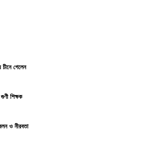
য চীনে গেলেন
গুণী শিক্ষক
জ্বলন ও নীরবতা