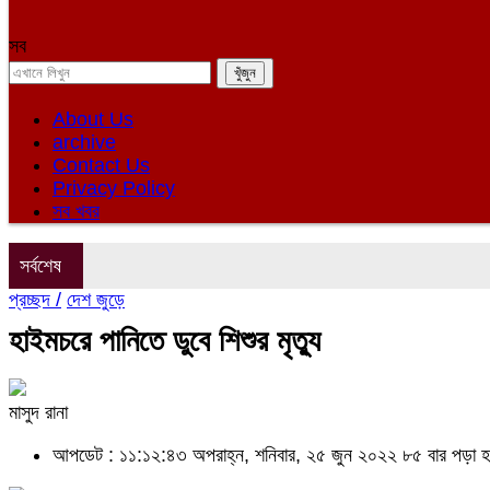
সব
About Us
archive
Contact Us
Privacy Policy
সব খবর
সর্বশেষ
প্রচ্ছদ /
দেশ জুড়ে
হাইমচরে পানিতে ডুবে শিশুর মৃত্যু
মাসুদ রানা
আপডেট : ১১:১২:৪৩ অপরাহ্ন, শনিবার, ২৫ জুন ২০২২
৮৫ বার পড়া 