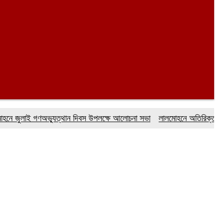
লাই গণঅভ্যুত্থান দিবস উপলক্ষে আলোচনা সভা
লালমোহনে অতিরিক্ত দামে সার ব