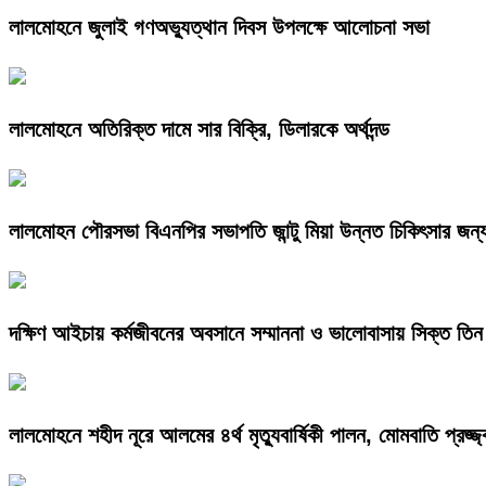
লালমোহনে জুলাই গণঅভ্যুত্থান দিবস উপলক্ষে আলোচনা সভা
লালমোহনে অতিরিক্ত দামে সার বিক্রি, ডিলারকে অর্থদন্ড
লালমোহন পৌরসভা বিএনপির সভাপতি জান্টু মিয়া উন্নত চিকিৎসার জন্
দক্ষিণ আইচায় কর্মজীবনের অবসানে সম্মাননা ও ভালোবাসায় সিক্ত তিন 
লালমোহনে শহীদ নূরে আলমের ৪র্থ মৃত্যুবার্ষিকী পালন, মোমবাতি প্রজ্