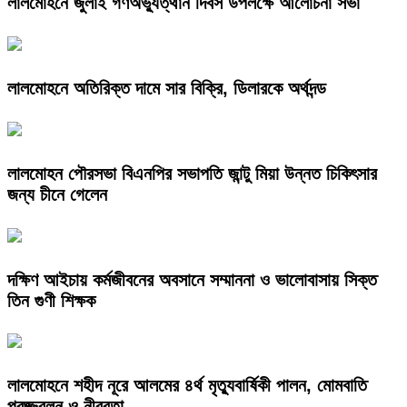
লালমোহনে জুলাই গণঅভ্যুত্থান দিবস উপলক্ষে আলোচনা সভা
লালমোহনে অতিরিক্ত দামে সার বিক্রি, ডিলারকে অর্থদন্ড
লালমোহন পৌরসভা বিএনপির সভাপতি জান্টু মিয়া উন্নত চিকিৎসার
জন্য চীনে গেলেন
দক্ষিণ আইচায় কর্মজীবনের অবসানে সম্মাননা ও ভালোবাসায় সিক্ত
তিন গুণী শিক্ষক
লালমোহনে শহীদ নূরে আলমের ৪র্থ মৃত্যুবার্ষিকী পালন, মোমবাতি
প্রজ্জ্বলন ও নীরবতা