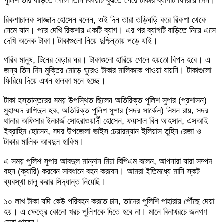
পুলিশ তার বাড়িতে গেলে তিনি বিষয়টি বুঝতে পেরে টাকার ব্যাগটি ফিরিয়ে দেন।
রিকশাচালক সাজ্জাদ হোসেন বলেন, ওই দিন তারা তড়িঘড়ি করে রিকশা থেকে
নেমে যান। পরে দেখি রিকশায় একটি ব্যাগ। এর পর ব্যাগটি বাড়িতে নিয়ে এসে
দেখি অনেক টাকা। টাকাগুলো নিয়ে দুশ্চিন্তায় পড়ে যাই।
গরিব মানুষ, টিনের বেড়ার ঘর। টাকাগুলো হারিয়ে গেলে হয়তো বিপদ হবে। এ
জন্য তিন দিন মুক্তির মোড়ে ঘুরেও টাকার মালিককে পাওয়া যায়নি। টাকাগুলো
ফিরিয়ে দিয়ে এখন হালকা মনে হচ্ছে।
টাকা হস্তান্তরের সময় উপস্থিত ছিলেন অতিরিক্ত পুলিশ সুপার (প্রশাসন)
মুহাম্মদ রাশিদুল হক, অতিরিক্ত পুলিশ সুপার (সদর সার্কেল) লিমন রায়, সদর
থানার অফিসার ইনচার্জ সোহরাওয়ার্দী হোসেন, ফয়সাল বিন আহসান, এসআই
ইব্রাহিম হোসেন, সদর উপজেলা ভাইস চেয়ারম্যান ইলিয়াস তুহিন রেজা ও
টাকার মালিক আবদুল হাকিম।
এ সময় পুলিশ সুপার আবদুল মান্নান মিয়া বিপিএম বলেন, আপনারা যারা সম্পদ
বহন (ক্যারি) করবেন সাবধানে বহন করবেন। আমরা ইতিমধ্যে মানি স্কট
ব্যবস্থা চালু করার সিদ্ধান্ত নিয়েছি।
১০ লাখ টাকা যদি কেউ পরিবহন করতে চান, তাদের পুলিশি পাহারায় পৌঁছে দেয়া
হয়। এ ক্ষেত্রে কোনো খরচ পুলিশকে দিতে হবে না। মানে বিনাখরচে জনগণ