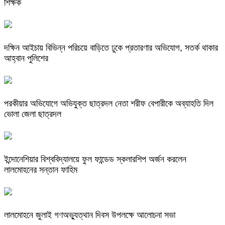
শিক্ষক
দক্ষিন আইচায় ‎বিভিন্ন পরিচয়ে বাড়িতে ঢুকে প্রতারণার অভিযোগ, সতর্ক থাকার
আহ্বান পুলিশের
পরকীয়ার অভিযোগে অভিযুক্ত ছাত্রদল নেতা শরীফ বেপারীকে অব্যাহতি দিল
ভোলা জেলা ছাত্রদল
ইন্দোনেশিয়ার বিশ্ববিদ্যালয়ে ফুল ফান্ডেড স্কলারশিপ অর্জন করলেন
লালমোহনের সন্তান ফাহিম
লালমোহনে জুলাই গণঅভ্যুত্থান দিবস উপলক্ষে আলোচনা সভা