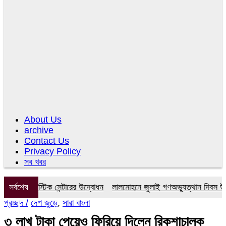
About Us
archive
Contact Us
Privacy Policy
সব খবর
য়াগনস্টিক সেন্টারের উদ্বোধন
সর্বশেষ
লালমোহনে জুলাই গণঅভ্যুত্থান দিবস উপলক্ষে
প্রচ্ছদ /
দেশ জুড়ে
,
সারা বাংলা
৩ লাখ টাকা পেয়েও ফিরিয়ে দিলেন রিকশাচালক