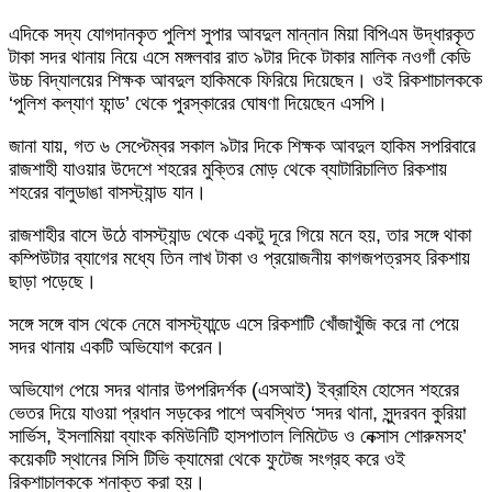
এদিকে সদ্য যোগদানকৃত পুলিশ সুপার আবদুল মান্নান মিয়া বিপিএম উদ্ধারকৃত
টাকা সদর থানায় নিয়ে এসে মঙ্গলবার রাত ৯টার দিকে টাকার মালিক নওগাঁ কেডি
উচ্চ বিদ্যালয়ের শিক্ষক আবদুল হাকিমকে ফিরিয়ে দিয়েছেন। ওই রিকশাচালককে
‘পুলিশ কল্যাণ ফান্ড’ থেকে পুরস্কারের ঘোষণা দিয়েছেন এসপি।
জানা যায়, গত ৬ সেপ্টেম্বর সকাল ৯টার দিকে শিক্ষক আবদুল হাকিম সপরিবারে
রাজশাহী যাওয়ার উদেশে শহরের মুক্তির মোড় থেকে ব্যাটারিচালিত রিকশায়
শহরের বালুডাঙা বাসস্ট্যান্ড যান।
রাজশাহীর বাসে উঠে বাসস্ট্যান্ড থেকে একটু দূরে গিয়ে মনে হয়, তার সঙ্গে থাকা
কম্পিউটার ব্যাগের মধ্যে তিন লাখ টাকা ও প্রয়োজনীয় কাগজপত্রসহ রিকশায়
ছাড়া পড়েছে।
সঙ্গে সঙ্গে বাস থেকে নেমে বাসস্ট্যান্ডে এসে রিকশাটি খোঁজাখুঁজি করে না পেয়ে
সদর থানায় একটি অভিযোগ করেন।
অভিযোগ পেয়ে সদর থানার উপপরিদর্শক (এসআই) ইব্রাহিম হোসেন শহরের
ভেতর দিয়ে যাওয়া প্রধান সড়কের পাশে অবস্থিত ‘সদর থানা, সুন্দরবন কুরিয়া
সার্ভিস, ইসলামিয়া ব্যাংক কমিউনিটি হাসপাতাল লিমিটেড ও নেক্সাস শোরুমসহ’
কয়েকটি স্থানের সিসি টিভি ক্যামেরা থেকে ফুটেজ সংগ্রহ করে ওই
রিকশাচালককে শনাক্ত করা হয়।