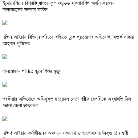
ইন্দোনেশিয়ার বিশ্ববিদ্যালয়ে ফুল ফান্ডেড স্কলারশিপ অর্জন করলেন
লালমোহনের সন্তান ফাহিম
দক্ষিন আইচায় ‎বিভিন্ন পরিচয়ে বাড়িতে ঢুকে প্রতারণার অভিযোগ, সতর্ক থাকার
আহ্বান পুলিশের
লালমোহনে পানিতে ডুবে শিশুর মৃত্যু
পরকীয়ার অভিযোগে অভিযুক্ত ছাত্রদল নেতা শরীফ বেপারীকে অব্যাহতি দিল
ভোলা জেলা ছাত্রদল
দক্ষিণ আইচায় কর্মজীবনের অবসানে সম্মাননা ও ভালোবাসায় সিক্ত তিন গুণী