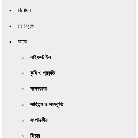
বিনোদন
দেশ জুড়ে
আরো
লাইফস্টাইল
কৃষি ও প্রকৃতি
সাক্ষাৎকার
সাহিত্য ও সংস্কৃতি
সম্পাদকীয়
ফিচার