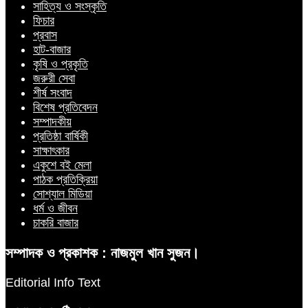
সাহিত্য ও সংস্কৃতি
ফিচার
প্রবাস
হাট-বাজার
কৃষি ও প্রকৃতি
জরুরী সেবা
শীর্ষ সংবাদ
বিশেষ প্রতিবেদন
সম্পাদকীয়
প্রতিষ্ঠা বার্ষিকী
সাক্ষাৎকার
একুশে বই মেলা
পাঠক প্রতিক্রিয়া
সোশ্যাল মিডিয়া
ধর্ম ও জীবন
চাকরি বাজার
সম্পাদক ও প্রকাশক : নাজমুল খান সুজন।
Editorial Info Text