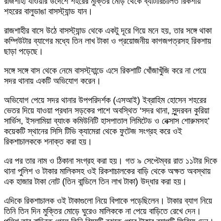
রাজশাহী যাওয়ার উদেশে শহরের মুক্তির মোড় থেকে ব্যাটারিচালিত রিকশায়
শহরের বালুডাঙা বাসস্ট্যান্ড যান।
রাজশাহীর বাসে উঠে বাসস্ট্যান্ড থেকে একটু দূরে গিয়ে মনে হয়, তার সঙ্গে থাকা
কম্পিউটার ব্যাগের মধ্যে তিন লাখ টাকা ও প্রয়োজনীয় কাগজপত্রসহ রিকশায়
ছাড়া পড়েছে।
সঙ্গে সঙ্গে বাস থেকে নেমে বাসস্ট্যান্ডে এসে রিকশাটি খোঁজাখুঁজি করে না পেয়ে
সদর থানায় একটি অভিযোগ করেন।
অভিযোগ পেয়ে সদর থানার উপপরিদর্শক (এসআই) ইব্রাহিম হোসেন শহরের
ভেতর দিয়ে যাওয়া প্রধান সড়কের পাশে অবস্থিত ‘সদর থানা, সুন্দরবন কুরিয়া
সার্ভিস, ইসলামিয়া ব্যাংক কমিউনিটি হাসপাতাল লিমিটেড ও নেক্সাস শোরুমসহ’
কয়েকটি স্থানের সিসি টিভি ক্যামেরা থেকে ফুটেজ সংগ্রহ করে ওই
রিকশাচালককে শনাক্ত করা হয়।
এর পর তার নাম ও ঠিকানা সংগ্রহ করা হয়। গত ৯ সেপ্টেম্বর রাত ১১টার দিকে
থানা পুলিশ ও টাকার মালিকসহ ওই রিকশাচালকের বাড়ি থেকে অক্ষত অবস্থায়
এক হাজার টাকা নোট (তিন বান্ডিলে তিন লাখ টাকা) উদ্ধার করা হয়।
এদিকে রিকশাচালক ওই টাকাগুলো নিয়ে বিপাকে পড়েছিলেন। টাকার ব্যাগ নিয়ে
তিনি তিন দিন মুক্তির মোড়ে ঘুরেও মালিককে না পেয়ে বাড়িতে রেখে দেন।