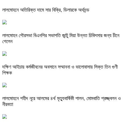
লালমোহনে অতিরিক্ত দামে সার বিক্রি, ডিলারকে অর্থদন্ড
লালমোহন পৌরসভা বিএনপির সভাপতি জান্টু মিয়া উন্নত চিকিৎসার জন্য চীনে
গেলেন
দক্ষিণ আইচায় কর্মজীবনের অবসানে সম্মাননা ও ভালোবাসায় সিক্ত তিন গুণী
শিক্ষক
লালমোহনে শহীদ নূরে আলমের ৪র্থ মৃত্যুবার্ষিকী পালন, মোমবাতি প্রজ্জ্বলন ও
নীরবতা