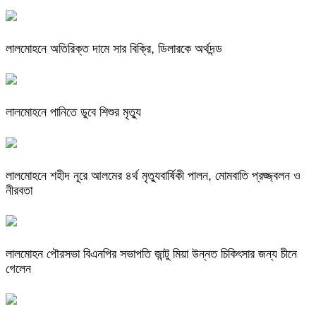
লালমোহনে অতিরিক্ত দামে সার বিক্রি, ডিলারকে অর্থদন্ড
লালমোহনে পানিতে ডুবে শিশুর মৃত্যু
লালমোহনে শহীদ নূরে আলমের ৪র্থ মৃত্যুবার্ষিকী পালন, মোমবাতি প্রজ্জ্বলন ও
নীরবতা
লালমোহন পৌরসভা বিএনপির সভাপতি জান্টু মিয়া উন্নত চিকিৎসার জন্য চীনে
গেলেন