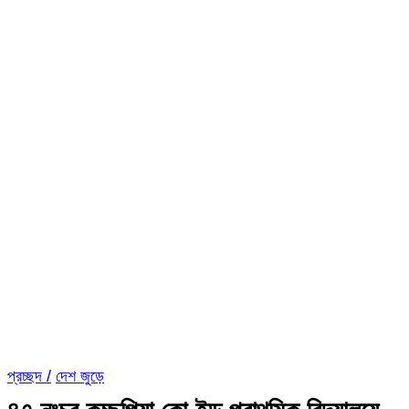
প্রচ্ছদ /
দেশ জুড়ে