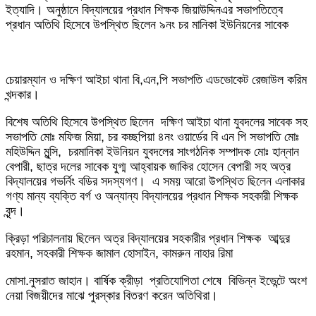
ইত্যাদি। অনুষ্ঠানে বিদ্যালয়ের প্রধান শিক্ষক জিয়াউদ্দিনএর সভাপতিত্বে
প্রধান অতিথি হিসেবে উপস্থিত ছিলেন ৯নং চর মানিকা ইউনিয়নের সাবেক
চেয়ারম্যান ও দক্ষিণ আইচা থানা বি,এন,পি সভাপতি এডভোকেট রেজাউল করিম
খন্দকার।
বিশেষ অতিথি হিসেবে উপস্থিত ছিলেন দক্ষিণ আইচা থানা যুবদলের সাবেক সহ
সভাপতি মোঃ মফিজ মিয়া, চর কচ্ছপিয়া ৪নং ওয়ার্ডের বি এন পি সভাপতি মোঃ
মহিউদ্দিন মুন্সি, চরমানিকা ইউনিয়ন যুবদলের সাংগঠনিক সম্পাদক মোঃ হান্নান
বেপারী, ছাত্র দলের সাবেক যুগ্ম আহ্বায়ক জাকির হোসেন বেপারী সহ অত্র
বিদ্যালয়ের গভর্নিং বডির সদস্যগণ। এ সময় আরো উপস্থিত ছিলেন এলাকার
গণ্য মান্য ব্যক্তি বর্গ ও অন্যান্য বিদ্যালয়ের প্রধান শিক্ষক সহকারী শিক্ষক
বৃন্দ।
ক্রিড়া পরিচালনায় ছিলেন অত্র বিদ্যালয়ের সহকারীর প্রধান শিক্ষক আব্দুর
রহমান, সহকারী শিক্ষক জামাল হোসাইন, কামরুন নাহার রিমা
মোসা.নুসরাত জাহান। বার্ষিক ক্রীড়া প্রতিযোগিতা শেষে বিভিন্ন ইভেন্টে অংশ
নেয়া বিজয়ীদের মাঝে পুরস্কার বিতরণ করেন অতিথিরা।