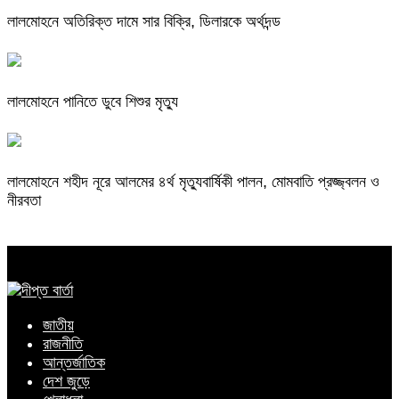
লালমোহনে অতিরিক্ত দামে সার বিক্রি, ডিলারকে অর্থদন্ড
লালমোহনে পানিতে ডুবে শিশুর মৃত্যু
লালমোহনে শহীদ নূরে আলমের ৪র্থ মৃত্যুবার্ষিকী পালন, মোমবাতি প্রজ্জ্বলন ও
নীরবতা
জাতীয়
রাজনীতি
আন্তর্জাতিক
দেশ জুড়ে