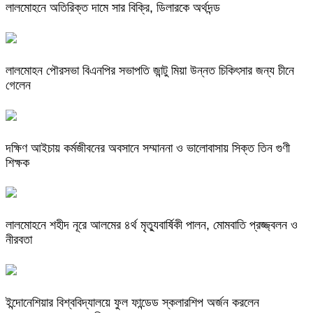
লালমোহনে অতিরিক্ত দামে সার বিক্রি, ডিলারকে অর্থদন্ড
লালমোহন পৌরসভা বিএনপির সভাপতি জান্টু মিয়া উন্নত চিকিৎসার জন্য চীনে
গেলেন
দক্ষিণ আইচায় কর্মজীবনের অবসানে সম্মাননা ও ভালোবাসায় সিক্ত তিন গুণী
শিক্ষক
লালমোহনে শহীদ নূরে আলমের ৪র্থ মৃত্যুবার্ষিকী পালন, মোমবাতি প্রজ্জ্বলন ও
নীরবতা
ইন্দোনেশিয়ার বিশ্ববিদ্যালয়ে ফুল ফান্ডেড স্কলারশিপ অর্জন করলেন