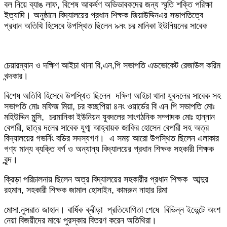
বল নিয়ে ব্যাঙ লাফ, বিশেষ আকর্ষণ অভিভাবকদের জন্য স্মৃতি শক্তি পরিক্ষা
ইত্যাদি। অনুষ্ঠানে বিদ্যালয়ের প্রধান শিক্ষক জিয়াউদ্দিনএর সভাপতিত্বে
প্রধান অতিথি হিসেবে উপস্থিত ছিলেন ৯নং চর মানিকা ইউনিয়নের সাবেক
চেয়ারম্যান ও দক্ষিণ আইচা থানা বি,এন,পি সভাপতি এডভোকেট রেজাউল করিম
খন্দকার।
বিশেষ অতিথি হিসেবে উপস্থিত ছিলেন দক্ষিণ আইচা থানা যুবদলের সাবেক সহ
সভাপতি মোঃ মফিজ মিয়া, চর কচ্ছপিয়া ৪নং ওয়ার্ডের বি এন পি সভাপতি মোঃ
মহিউদ্দিন মুন্সি, চরমানিকা ইউনিয়ন যুবদলের সাংগঠনিক সম্পাদক মোঃ হান্নান
বেপারী, ছাত্র দলের সাবেক যুগ্ম আহ্বায়ক জাকির হোসেন বেপারী সহ অত্র
বিদ্যালয়ের গভর্নিং বডির সদস্যগণ। এ সময় আরো উপস্থিত ছিলেন এলাকার
গণ্য মান্য ব্যক্তি বর্গ ও অন্যান্য বিদ্যালয়ের প্রধান শিক্ষক সহকারী শিক্ষক
বৃন্দ।
ক্রিড়া পরিচালনায় ছিলেন অত্র বিদ্যালয়ের সহকারীর প্রধান শিক্ষক আব্দুর
রহমান, সহকারী শিক্ষক জামাল হোসাইন, কামরুন নাহার রিমা
মোসা.নুসরাত জাহান। বার্ষিক ক্রীড়া প্রতিযোগিতা শেষে বিভিন্ন ইভেন্টে অংশ
নেয়া বিজয়ীদের মাঝে পুরস্কার বিতরণ করেন অতিথিরা।