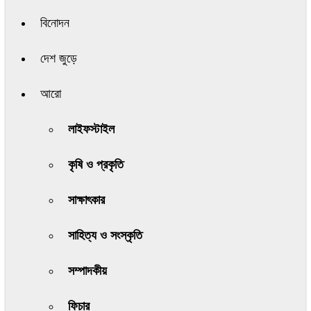
বিনোদন
দেশ জুড়ে
আরো
লাইফস্টাইল
কৃষি ও প্রকৃতি
সাক্ষাৎকার
সাহিত্য ও সংস্কৃতি
সম্পাদকীয়
ফিচার