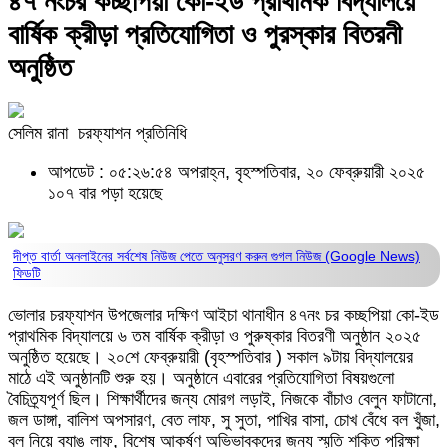
৪৭ নংচর কচ্ছপিয়া কো-ইড প্রাথমিক বিদ্যালয়ে
বার্ষিক ক্রীড়া প্রতিযোগিতা ও পুরস্কার বিতরনী
অনুষ্ঠিত
সেলিম রানা চরফ্যাশন প্রতিনিধি
আপডেট : ০৫:২৬:৫৪ অপরাহ্ন, বৃহস্পতিবার, ২০ ফেব্রুয়ারী ২০২৫
১০৭ বার পড়া হয়েছে
দীপ্ত বার্তা অনলাইনের সর্বশেষ নিউজ পেতে অনুসরণ করুন
গুগল নিউজ (Google News)
ফিডটি
ভোলার চরফ্যাশন উপজেলার দক্ষিণ আইচা থানাধীন ৪৭নং চর কচ্ছপিয়া কো-ইড
প্রাথমিক বিদ্যালয়ে ৬ তম বার্ষিক ক্রীড়া ও পুরুষ্কার বিতরণী অনুষ্ঠান ২০২৫
অনুষ্ঠিত হয়েছে। ২০শে ফেব্রুয়ারী (বৃহস্পতিবার ) সকাল ৯টায় বিদ্যালয়ের
মাঠে এই অনুষ্ঠানটি শুরু হয়। অনুষ্ঠানে এবারের প্রতিযোগিতা বিষয়গুলো
বৈচিত্র্যপূর্ণ ছিল। শিক্ষার্থীদের জন্য মোরগ লড়াই, নিজকে বাঁচাও বেলুন ফাটানো,
জল ডাঙ্গা, বালিশ অপসারণ, বেত লাফ, সু সুতা, পাখির বাসা, চোখ বেঁধে বল খুঁজা,
বল নিয়ে ব্যাঙ লাফ, বিশেষ আকর্ষণ অভিভাবকদের জন্য স্মৃতি শক্তি পরিক্ষা