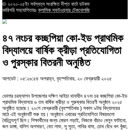
© ২০২০-২৫ইং সর্বস্বত্ব সংরক্ষিত দীপ্ত বার্তা ডটকম
কারিগরি সহযোগিতায়ঃ
ক্লাসিক সফটওয়্যার টেকনোলজি
৪৭ নংচর কচ্ছপিয়া কো-ইড প্রাথমিক
বিদ্যালয়ে বার্ষিক ক্রীড়া প্রতিযোগিতা
ও পুরস্কার বিতরনী অনুষ্ঠিত
আপডেট : ০৫:২৬:৫৪ অপরাহ্ন, বৃহস্পতিবার, ২০ ফেব্রুয়ারী ২০২৫
ভোলার চরফ্যাশন উপজেলার দক্ষিণ আইচা থানাধীন ৪৭নং চর কচ্ছপিয়া কো-ইড
প্রাথমিক বিদ্যালয়ে ৬ তম বার্ষিক ক্রীড়া ও পুরুষ্কার বিতরণী অনুষ্ঠান ২০২৫
অনুষ্ঠিত হয়েছে। ২০শে ফেব্রুয়ারী (বৃহস্পতিবার ) সকাল ৯টায় বিদ্যালয়ের
মাঠে এই অনুষ্ঠানটি শুরু হয়। অনুষ্ঠানে এবারের প্রতিযোগিতা বিষয়গুলো
বৈচিত্র্যপূর্ণ ছিল। শিক্ষার্থীদের জন্য মোরগ লড়াই, নিজকে বাঁচাও বেলুন ফাটানো,
জল ডাঙ্গা, বালিশ অপসারণ, বেত লাফ, সু সুতা, পাখির বাসা, চোখ বেঁধে বল খুঁজা,