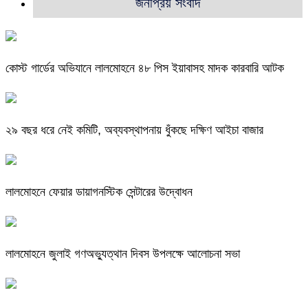
জনপ্রিয় সংবাদ
কোস্ট গার্ডের অভিযানে লালমোহনে ৪৮ পিস ইয়াবাসহ মাদক কারবারি আটক
২৯ বছর ধরে নেই কমিটি, অব্যবস্থাপনায় ধুঁকছে দক্ষিণ আইচা বাজার
লালমোহনে ফেয়ার ডায়াগনস্টিক সেন্টারের উদ্বোধন
লালমোহনে জুলাই গণঅভ্যুত্থান দিবস উপলক্ষে আলোচনা সভা