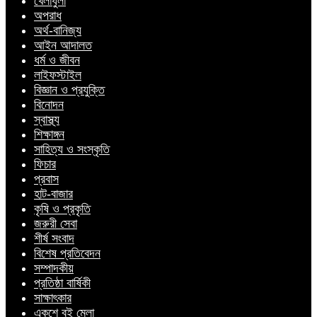
খেলাধুলা
অপরাধ
অর্থ-বানিজ্য
আইন আদালত
ধর্ম ও জীবন
লাইফস্টাইল
বিজ্ঞান ও প্রযুক্তি
বিনোদন
স্বাস্থ্য
শিক্ষাঙ্গন
সাহিত্য ও সংস্কৃতি
ফিচার
প্রবাস
হাট-বাজার
কৃষি ও প্রকৃতি
জরুরী সেবা
শীর্ষ সংবাদ
বিশেষ প্রতিবেদন
সম্পাদকীয়
প্রতিষ্ঠা বার্ষিকী
সাক্ষাৎকার
একুশে বই মেলা