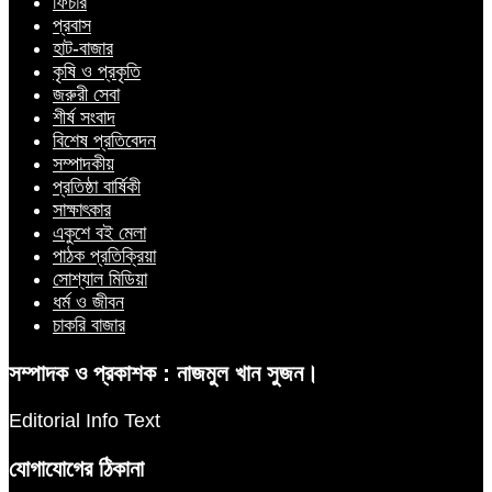
ফিচার
প্রবাস
হাট-বাজার
কৃষি ও প্রকৃতি
জরুরী সেবা
শীর্ষ সংবাদ
বিশেষ প্রতিবেদন
সম্পাদকীয়
প্রতিষ্ঠা বার্ষিকী
সাক্ষাৎকার
একুশে বই মেলা
পাঠক প্রতিক্রিয়া
সোশ্যাল মিডিয়া
ধর্ম ও জীবন
চাকরি বাজার
সম্পাদক ও প্রকাশক : নাজমুল খান সুজন।
Editorial Info Text
যোগাযোগের ঠিকানা