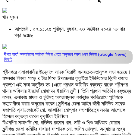
খান সুজন
আপডেট : ০৭:১১:২৫ পূর্বাহ্ন, বুধবার, ২৩ অক্টোবর ২০২৪
৭৮ বার
পড়া হয়েছে
দীপ্ত বার্তা অনলাইনের সর্বশেষ নিউজ পেতে অনুসরণ করুন
গুগল নিউজ (Google News)
ফিডটি
শ্রীনগরে এলাকাবাসীর উদ্যোগে মাদক বিরোধী জনসচেতনতামূলক সভা হয়েছে।
মঙ্গলবার বিকাল সাড়ে ৪ টার দিকে উপজেলার কুকুটিয়া ইউনিয়নের বিবন্দী বাজার
প্রাঙ্গণে এই সভা অনুষ্ঠিত হয়।এতে প্রধান অতিথির বক্তব্য রাখেন শ্রীনগর
থানার অফিসার ইনচার্জ মোহাম্মদ ইয়াসিন মুন্সী। তিনি প্রধান অতিথির বক্তব্যে
বলেন, এলাকায় মাদক ও চুরিসহ অপরাধমূলক কর্মকান্ড প্রতিরোধে পুলিশকে
সহযোগীতা করার অনুরোধ করেন।মুন্সীগঞ্জ জেলা আইন জীবী সমিতির সাবেক
সভাপতি এ্যাডভোকেট মো. জাকারিয়া মোল্লার সভাপতিত্বে সভায় আলোচক
হিসেবে বক্তব্য রাখেন কুকুটিয়া ইউনিয়ন
বিএনপির সভাপতি মো. মতিউর রহমান খান, নারী ও শিশু অধিকার ফোরাম
মুন্সীগঞ্জ জেলা কমিটির সাধারণ সম্পাদক মো. জসিম মোল্লা, অন্যাদের মধ্যে