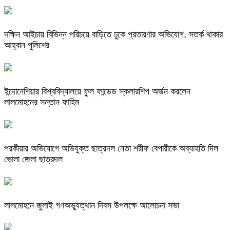
দক্ষিন আইচায় ‎বিভিন্ন পরিচয়ে বাড়িতে ঢুকে প্রতারণার অভিযোগ, সতর্ক থাকার
আহ্বান পুলিশের
ইন্দোনেশিয়ার বিশ্ববিদ্যালয়ে ফুল ফান্ডেড স্কলারশিপ অর্জন করলেন
লালমোহনের সন্তান ফাহিম
পরকীয়ার অভিযোগে অভিযুক্ত ছাত্রদল নেতা শরীফ বেপারীকে অব্যাহতি দিল
ভোলা জেলা ছাত্রদল
লালমোহনে জুলাই গণঅভ্যুত্থান দিবস উপলক্ষে আলোচনা সভা