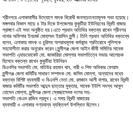
শ্রীনগরে এলাকাবাসীর উদ্যোগে মাদক বিরোধী জনসচেতনতামূলক সভা হয়েছে।
মঙ্গলবার বিকাল সাড়ে ৪ টার দিকে উপজেলার কুকুটিয়া ইউনিয়নের বিবন্দী বাজার
প্রাঙ্গণে এই সভা অনুষ্ঠিত হয়।এতে প্রধান অতিথির বক্তব্য রাখেন শ্রীনগর
থানার অফিসার ইনচার্জ মোহাম্মদ ইয়াসিন মুন্সী। তিনি প্রধান অতিথির বক্তব্যে
বলেন, এলাকায় মাদক ও চুরিসহ অপরাধমূলক কর্মকান্ড প্রতিরোধে পুলিশকে
সহযোগীতা করার অনুরোধ করেন।মুন্সীগঞ্জ জেলা আইন জীবী সমিতির সাবেক
সভাপতি এ্যাডভোকেট মো. জাকারিয়া মোল্লার সভাপতিত্বে সভায় আলোচক
হিসেবে বক্তব্য রাখেন কুকুটিয়া ইউনিয়ন
বিএনপির সভাপতি মো. মতিউর রহমান খান, নারী ও শিশু অধিকার ফোরাম
মুন্সীগঞ্জ জেলা কমিটির সাধারণ সম্পাদক মো. জসিম মোল্লা, অন্যাদের মধ্যে
বক্তব্য বিশিষ্ট ব্যবসায়ী ও বিএনপি নেতা মো. রমজান আলী বাশার, রাখেন বিবন্দী
বাজার কমিটির সভাপতি আব্দুস ছাত্তার মুক্তার, সাবেক ইউপি সদস্য আবুল
হোসেন মোল্লা, মুন্সীগঞ্জ জেলা স্বেচ্ছাসেবক দলের সহ-
সভাপতি কেএম রাজিব প্রমুখ। এ সময় বিবন্দী বাজারের
ব্যবসায়ী ও এলাকার গণ্যমান্য ব্যক্তিবর্গ উপস্থিত ছিলেন।