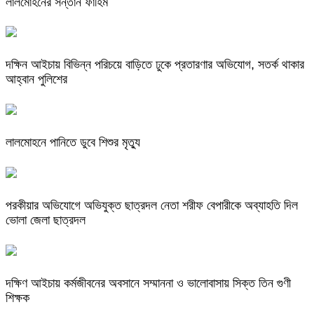
লালমোহনের সন্তান ফাহিম
দক্ষিন আইচায় ‎বিভিন্ন পরিচয়ে বাড়িতে ঢুকে প্রতারণার অভিযোগ, সতর্ক থাকার
আহ্বান পুলিশের
লালমোহনে পানিতে ডুবে শিশুর মৃত্যু
পরকীয়ার অভিযোগে অভিযুক্ত ছাত্রদল নেতা শরীফ বেপারীকে অব্যাহতি দিল
ভোলা জেলা ছাত্রদল
দক্ষিণ আইচায় কর্মজীবনের অবসানে সম্মাননা ও ভালোবাসায় সিক্ত তিন গুণী
শিক্ষক