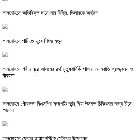
লালমোহনে অতিরিক্ত দামে সার বিক্রি, ডিলারকে অর্থদন্ড
লালমোহনে পানিতে ডুবে শিশুর মৃত্যু
লালমোহনে শহীদ নূরে আলমের ৪র্থ মৃত্যুবার্ষিকী পালন, মোমবাতি প্রজ্জ্বলন ও
নীরবতা
লালমোহন পৌরসভা বিএনপির সভাপতি জান্টু মিয়া উন্নত চিকিৎসার জন্য চীনে
গেলেন
লালমোহনে ফেয়ার ডায়াগনস্টিক সেন্টারের উদ্বোধন