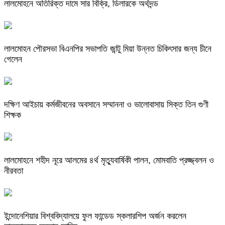
লালমোহনে অতিরিক্ত দামে সার বিক্রি, ডিলারকে অর্থদন্ড
লালমোহন পৌরসভা বিএনপির সভাপতি জান্টু মিয়া উন্নত চিকিৎসার জন্য চীনে
গেলেন
দক্ষিণ আইচায় কর্মজীবনের অবসানে সম্মাননা ও ভালোবাসায় সিক্ত তিন গুণী
শিক্ষক
লালমোহনে শহীদ নূরে আলমের ৪র্থ মৃত্যুবার্ষিকী পালন, মোমবাতি প্রজ্জ্বলন ও
নীরবতা
ইন্দোনেশিয়ার বিশ্ববিদ্যালয়ে ফুল ফান্ডেড স্কলারশিপ অর্জন করলেন