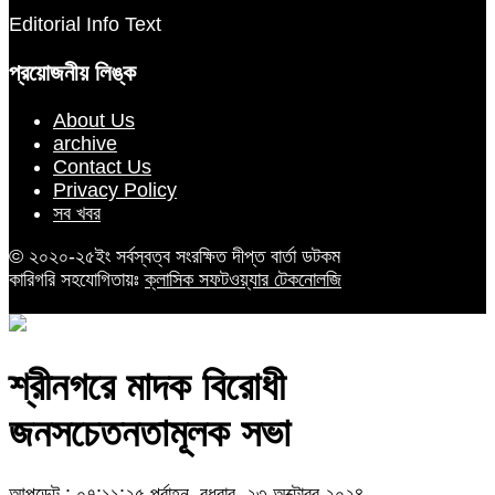
Editorial Info Text
প্রয়োজনীয় লিঙ্ক
About Us
archive
Contact Us
Privacy Policy
সব খবর
© ২০২০-২৫ইং সর্বস্বত্ব সংরক্ষিত দীপ্ত বার্তা ডটকম
কারিগরি সহযোগিতায়ঃ
ক্লাসিক সফটওয়্যার টেকনোলজি
শ্রীনগরে মাদক বিরোধী
জনসচেতনতামূলক সভা
আপডেট : ০৭:১১:২৫ পূর্বাহ্ন, বুধবার, ২৩ অক্টোবর ২০২৪