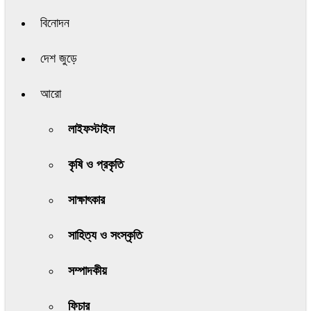
বিনোদন
দেশ জুড়ে
আরো
লাইফস্টাইল
কৃষি ও প্রকৃতি
সাক্ষাৎকার
সাহিত্য ও সংস্কৃতি
সম্পাদকীয়
ফিচার