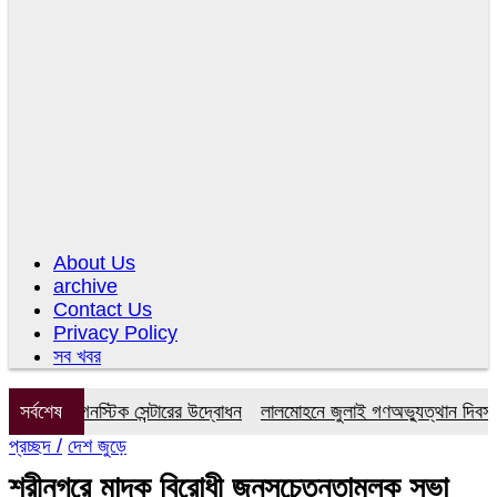
About Us
archive
Contact Us
Privacy Policy
সব খবর
র ডায়াগনস্টিক সেন্টারের উদ্বোধন
সর্বশেষ
লালমোহনে জুলাই গণঅভ্যুত্থান দিবস উপল
প্রচ্ছদ /
দেশ জুড়ে
শ্রীনগরে মাদক বিরোধী জনসচেতনতামূলক সভা