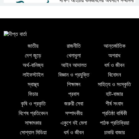
দক্ষিণ আইচায় কর্মজীবনের অবসানে সম্মাননা
ও ভালোবাসায় সিক্ত তিন গুণী শিক্ষক
লালমোহনে শহীদ নূরে আলমের ৪র্থ
মৃত্যুবার্ষিকী পালন, মোমবাতি প্রজ্জ্বলন ও
নীরবতা
জাতীয়
রাজনীতি
আন্তর্জাতিক
দেশ জুড়ে
খেলাধুলা
অপরাধ
ইন্দোনেশিয়ার বিশ্ববিদ্যালয়ে ফুল ফান্ডেড
অর্থ-বানিজ্য
আইন আদালত
ধর্ম ও জীবন
স্কলারশিপ অর্জন করলেন লালমোহনের
লাইফস্টাইল
বিজ্ঞান ও প্রযুক্তি
বিনোদন
সন্তান ফাহিম
স্বাস্থ্য
শিক্ষাঙ্গন
সাহিত্য ও সংস্কৃতি
দক্ষিন আইচায় ‎বিভিন্ন পরিচয়ে বাড়িতে ঢুকে
ফিচার
প্রবাস
হাট-বাজার
প্রতারণার অভিযোগ, সতর্ক থাকার আহ্বান
কৃষি ও প্রকৃতি
জরুরী সেবা
শীর্ষ সংবাদ
পুলিশের
বিশেষ প্রতিবেদন
সম্পাদকীয়
প্রতিষ্ঠা বার্ষিকী
সাক্ষাৎকার
একুশে বই মেলা
পাঠক প্রতিক্রিয়া
লালমোহনে পানিতে ডুবে শিশুর মৃত্যু
সোশ্যাল মিডিয়া
ধর্ম ও জীবন
চাকরি বাজার