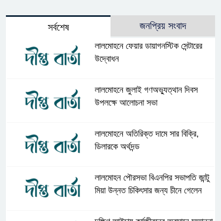
জনপ্রিয় সংবাদ
সর্বশেষ
লালমোহনে ফেয়ার ডায়াগনস্টিক সেন্টারের
উদ্বোধন
লালমোহনে জুলাই গণঅভ্যুত্থান দিবস
উপলক্ষে আলোচনা সভা
লালমোহনে অতিরিক্ত দামে সার বিক্রি,
ডিলারকে অর্থদন্ড
লালমোহন পৌরসভা বিএনপির সভাপতি জান্টু
মিয়া উন্নত চিকিৎসার জন্য চীনে গেলেন