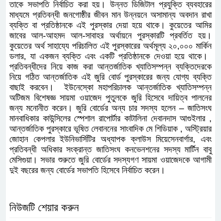
তাকে সভাপতি নির্বাচিত করা হয়। ​উন্নত ডিজিটাল প্রযুক্তি ব্যবহারের
মাধ্যমে প্রতিবন্ধী জনগোষ্ঠীর জীবন মান উন্নয়নে অসামান্য অবদান রাখা
ব্যক্তি বা প্রতিষ্ঠানকে এই পুরস্কার দেয়া হয়ে থাকে। কুয়েতের আমির
জাবের আল-আহমদ আল-সাবাহর অর্থায়নে পুরস্কার​টি প্রবর্তিত হয়।
কুয়েতের অর্থ সাহায্যে পরিচালিত এই পুরস্কারের অর্থমূল্য ২০,০০০ মার্কিন
ডলার, যা একজন ব্যক্তি এবং একটি প্রতিষ্ঠানকে​ ​দেওয়া হয়ে থাকে। ​
প্রতিবন্ধীদের নিয়ে কাজ করা আন্তর্জাতিক খ্যাতিসম্পন্ন ব্যক্তিদেরকে
নিয়ে গঠিত আন্তর্জাতিক এই জুরি বোর্ড পুরস্কারের জন্য যোগ্য ব্যক্তি
বাছাই করবেন। ​ ​ইউনেস্কো মহাপরিচালক আন্তর্জাতিক খ্যাতিসম্পন্ন
অটিজম বিশেষজ্ঞ সায়মা ওয়াজেদ পুতুলকে জুরি হিসেবে দায়িত্ব পালনের
জন্য মনোনীত করেন। জুরি বোর্ডের অন্য চার সদস্য হলেন – জাতিসংঘ
মানবাধিকার কাউন্সিলের স্পেশাল রাপোর্টার কাটালিনা দেবানদাস আগুইলার ,
আন্তর্জাতিক পুরস্কারে ভূষিত লেবাননের সাংবাদিক ​মে শিডিয়াক , অস্ট্রিয়ার
জোহান কেপলার ইউনিভার্সিটির অধ্যাপক ক্লাউস মিয়েসেনবার্গার, এবং
প্রতিবন্ধী অধিকার সংক্রান্ত জাতিসংঘ কনভেনশনের সদস্য মার্টিন বাবু
মেসিগুয়া। সভার শুরুতে জুরি বোর্ডের সদস্যগণ সায়মা ওয়াজেদকে আগামী
দুই বছরের জন্য বোর্ডের সভাপতি হিসেবে নির্বাচিত করেন।
নিউজটি শেয়ার করুন