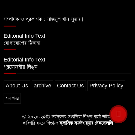
পরকীয়ার অভিযোগে অভিযুক্ত ছাত্রদল
সম্পাদক ও প্রকাশক : নাজমুল খান সুজন।
নেতা শরীফ বেপারীকে অব্যাহতি দিল ভোলা
জেলা ছাত্রদল
Editorial Info Text
যোগাযোগের ঠিকানা
Editorial Info Text
প্রয়োজনীয় লিঙ্ক
About Us
archive
Contact Us
Privacy Policy
সব খবর
© ২০২০-২৫ইং সর্বস্বত্ব সংরক্ষিত দীপ্ত বার্তা ডটকম
কারিগরি সহযোগিতায়ঃ
ক্লাসিক সফটওয়্যার টেকনোলজি