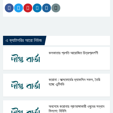
এ ক্যাটাগরির আরো নিউজ
কলকাতায় প্রগতি আয়োজিত চিত্রপ্রদর্শণী
করোনা : অক্সফোর্ডের ভ্যাকসিন সফল, তৈরি
হচ্ছে এন্টিবডি
অবশেষে করোনায় প্রাণরক্ষাকারী ওষুধের সন্ধান
মিললো: বিবিসি