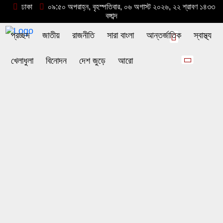
ঢাকা
০৯:৫০ অপরাহ্ন, বৃহস্পতিবার, ০৬ অগাস্ট ২০২৬, ২২ শ্রাবণ ১৪৩৩
বঙ্গাব্দ
প্রচ্ছদ
জাতীয়
রাজনীতি
সারা বাংলা
আন্তর্জাতিক
স্বাস্থ্য
খেলাধুলা
বিনোদন
দেশ জুড়ে
আরো