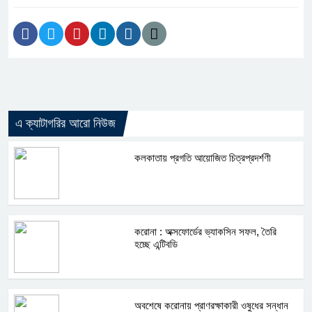
এ ক্যাটাগরির আরো নিউজ
কলকাতায় প্রগতি আয়োজিত চিত্রপ্রদর্শণী
করোনা : অক্সফোর্ডের ভ্যাকসিন সফল, তৈরি
হচ্ছে এন্টিবডি
অবশেষে করোনায় প্রাণরক্ষাকারী ওষুধের সন্ধান