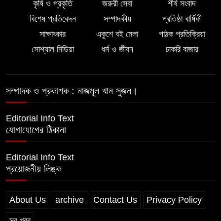
কৃষি ও প্রকৃতি
জরুরী সেবা
শীর্ষ সংবাদ
পুলিশের
বিশেষ প্রতিবেদন
সম্পাদকীয়
প্রতিষ্ঠা বার্ষিকী
লালমোহনে পানিতে ডুবে শিশুর মৃত্যু
সাক্ষাৎকার
একুশে বই মেলা
পাঠক প্রতিক্রিয়া
সোশ্যাল মিডিয়া
ধর্ম ও জীবন
চাকরি বাজার
সম্পাদক ও প্রকাশক : নাজমুল খান সুজন।
Editorial Info Text
যোগাযোগের ঠিকানা
Editorial Info Text
প্রয়োজনীয় লিঙ্ক
About Us
archive
Contact Us
Privacy Policy
সব খবর