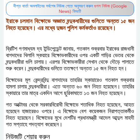
দীপ্ত বার্তা অনলাইনের সর্বশেষ নিউজ পেতে অনুসরণ করুন
গুগল নিউজ (Google
News)
ফিডটি
ইরাকে চলমান বিক্ষোভে অজ্ঞাত বন্দুকধারীদের গুলিতে অন্তত ১৫ জন
নিহত হয়েছেন। এর মধ্যে দুজন পুলিশ কর্মকর্তাও রয়েছেন।
ব্রিটিশ গণমাধ্যম দ্য ইন্ডিপেন্ডেন্ট জানায়, গতকাল শুক্রবার ইরাকের রাজধানী
বাগদাদের খিলানি স্কয়ারে বিক্ষোভকারীদের ওপর একটি গাড়ির ভেতর থেকে
বন্দুকধারীরা গুলি চালায়। এরপর বিক্ষোভকারীরা সেখান থেকে দৌড়ে পালাতে
শুরু করেন। বন্দুকধারীদের গুলিতে ততক্ষণে অন্তত ১৫ জন নিহত হন।
বিক্ষোভের মূল কেন্দ্রবিন্দু বাগদাদের তাহরির স্কায়ারেও গতকাল শুক্রবার
হামলা চালায় বন্দুকধারীরা। এতে অন্তত ৬০ জন নিহত হয়েছেন। তাহরির
স্কায়ারে তার মাত্র একদিন আগে ছুরিকাঘাতে ১৩ জন নিহত হয়েছেন।
গত অক্টোবর থেকে সরকারবিরোধী বিক্ষোভে শতাধিক নিহত হয়েছেন, আহত
হয়েছেন হাজারেরও ওপরে। এ বিক্ষোভে বেশ কয়েকজন নিরাপত্তাকর্মীও
নিহত হয়েছেন। বিক্ষোভের মুখে দেশটির প্রধানমন্ত্রী আদেল আব্দুল মাহদী
গত সপ্তাহে পদত্যাগ করেছেন।
নিউজটি শেয়ার করুন