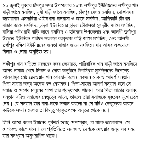
২০ জুলাই বুধবার চাঁদপুর সদর উপজেলার ১০নং লক্ষীপুর ইউনিয়নের লক্ষীপুর খান
বাড়ী জামে মসজিদ, মৃর্ধা বাড়ী জামে মসজিদ, চাঁদপুর বেগম মসজিদ, দোকানঘর
জাফরাবাদ এমদাদিয়া এতিমখানা মাদ্রাসা ও জামে মসজিদ, আশিকাটি চাঁদখার
বাজার জামে মসজিদ, চান্দ্রা ইউনিয়নের চান্দ্রা চৌরাস্তা কেন্দ্রীয় জামে মসজিদ,
বালিয়া পাটওয়ারী বাড়ি জামে মসজিদ ও হাইমচর উপজেলার ২নং আলগী দুর্গাপুর
উত্তর ইউনিয়ন পরিষদ সংলগ্ন বরকন্দাজ বাড়ি জামে মসজিদ, ৩নং আলগী
দুর্গাপুর দক্ষিণ ইউনিয়নের জনতা বাজার জামে মসজিদে বাদ আসর একযোগে
মিলাদ ও দোয়া অনুষ্ঠিত হয়।
লক্ষীপুর খান বাড়িতে মরহুমের কবর জেয়ারত, পারিবারিক খান বাড়ী জামে মসজিদে
আসর নামাজ শেষে মিলাদ ও দোয়া অনুষ্ঠানে উপস্থিত মুসল্লিদের উদ্দেশ্যে
আলহাজ্ব মোঃ রেদওয়ান খান বোরহান বলেন একজন নেক ও আদর্শ সন্তান
পিতা মাতার জন্য অনেক বড় নেয়ামত। পিতা-মাতার আদর্শ সন্তান হলে সে
সমাজ ও দেশের মানুষের সাথে তার শ্রদ্ধাবোধ থাকে। আর পিতা-মাতার অবাধ্য
সন্তান যদিও সমাজের নেতৃত্বে আসে, তাহলে তারা সমাজকে ধ্বংসের মুখে ঢেলে
দেয়। যে সন্তান তার বাবা-মাকে সম্মান করলো না সে যদিও নেতৃত্বের কারনে
কাউকে সম্মান দেখায় তা কিন্তু প্রকৃতপক্ষে অন্তর থেকে নয়।
তিনি আরো বলেন ঈমানের পূর্বশর্ত হচ্ছে দেশপ্রেম, যে মাকে ভালোবাসে, সে
দেশকেও ভালোবাসে। সে প্রতিনিয়ত সমাজ ও দেশকে দেওয়ার জন্য সব সময়
তার মনপ্রান অনুপ্রাণিত থাকে।