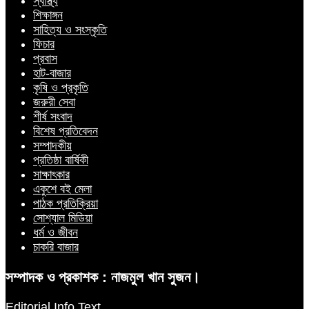
স্বাস্থ্য
শিক্ষাঙ্গন
সাহিত্য ও সংস্কৃতি
ফিচার
প্রবাস
হাট-বাজার
কৃষি ও প্রকৃতি
জরুরী সেবা
শীর্ষ সংবাদ
বিশেষ প্রতিবেদন
সম্পাদকীয়
প্রতিষ্ঠা বার্ষিকী
সাক্ষাৎকার
একুশে বই মেলা
পাঠক প্রতিক্রিয়া
সোশ্যাল মিডিয়া
ধর্ম ও জীবন
চাকরি বাজার
সম্পাদক ও প্রকাশক : নাজমুল খান সুজন।
Editorial Info Text