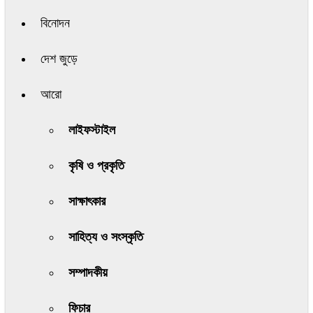
বিনোদন
দেশ জুড়ে
আরো
লাইফস্টাইল
কৃষি ও প্রকৃতি
সাক্ষাৎকার
সাহিত্য ও সংস্কৃতি
সম্পাদকীয়
ফিচার