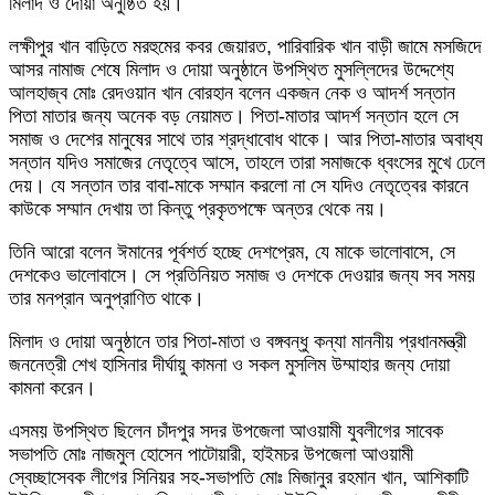
মিলাদ ও দোয়া অনুষ্ঠিত হয়।
লক্ষীপুর খান বাড়িতে মরহুমের কবর জেয়ারত, পারিবারিক খান বাড়ী জামে মসজিদে
আসর নামাজ শেষে মিলাদ ও দোয়া অনুষ্ঠানে উপস্থিত মুসল্লিদের উদ্দেশ্যে
আলহাজ্ব মোঃ রেদওয়ান খান বোরহান বলেন একজন নেক ও আদর্শ সন্তান
পিতা মাতার জন্য অনেক বড় নেয়ামত। পিতা-মাতার আদর্শ সন্তান হলে সে
সমাজ ও দেশের মানুষের সাথে তার শ্রদ্ধাবোধ থাকে। আর পিতা-মাতার অবাধ্য
সন্তান যদিও সমাজের নেতৃত্বে আসে, তাহলে তারা সমাজকে ধ্বংসের মুখে ঢেলে
দেয়। যে সন্তান তার বাবা-মাকে সম্মান করলো না সে যদিও নেতৃত্বের কারনে
কাউকে সম্মান দেখায় তা কিন্তু প্রকৃতপক্ষে অন্তর থেকে নয়।
তিনি আরো বলেন ঈমানের পূর্বশর্ত হচ্ছে দেশপ্রেম, যে মাকে ভালোবাসে, সে
দেশকেও ভালোবাসে। সে প্রতিনিয়ত সমাজ ও দেশকে দেওয়ার জন্য সব সময়
তার মনপ্রান অনুপ্রাণিত থাকে।
মিলাদ ও দোয়া অনুষ্ঠানে তার পিতা-মাতা ও বঙ্গবন্ধু কন্যা মাননীয় প্রধানমন্ত্রী
জননেত্রী শেখ হাসিনার দীর্ঘায়ু কামনা ও সকল মুসলিম উম্মাহার জন্য দোয়া
কামনা করেন।
এসময় উপস্থিত ছিলেন চাঁদপুর সদর উপজেলা আওয়ামী যুবলীগের সাবেক
সভাপতি মোঃ নাজমুল হোসেন পাটোয়ারী, হাইমচর উপজেলা আওয়ামী
স্বেচ্ছাসেবক লীগের সিনিয়র সহ-সভাপতি মোঃ মিজানুর রহমান খান, আশিকাটি