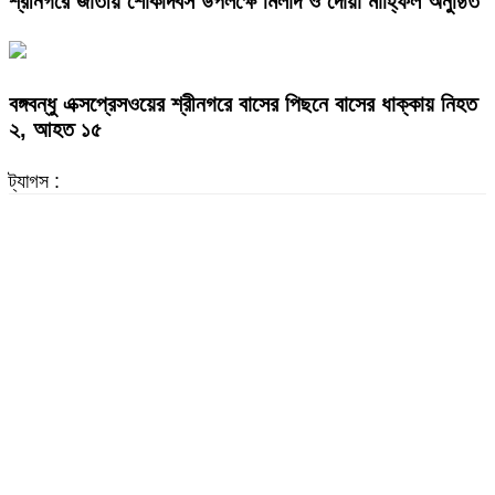
শ্রীনগরে জাতীয় শোকদিবস উপলক্ষে মিলাদ ও দোয়া মাহ্ফিল অনুষ্ঠিত
বঙ্গবন্ধু এক্সপ্রেসওয়ের শ্রীনগরে বাসের পিছনে বাসের ধাক্কায় নিহত
২, আহত ১৫
ট্যাগস :