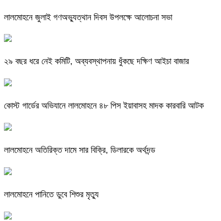
লালমোহনে জুলাই গণঅভ্যুত্থান দিবস উপলক্ষে আলোচনা সভা
২৯ বছর ধরে নেই কমিটি, অব্যবস্থাপনায় ধুঁকছে দক্ষিণ আইচা বাজার
কোস্ট গার্ডের অভিযানে লালমোহনে ৪৮ পিস ইয়াবাসহ মাদক কারবারি আটক
লালমোহনে অতিরিক্ত দামে সার বিক্রি, ডিলারকে অর্থদন্ড
লালমোহনে পানিতে ডুবে শিশুর মৃত্যু