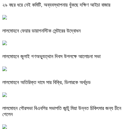
২৯ বছর ধরে নেই কমিটি, অব্যবস্থাপনায় ধুঁকছে দক্ষিণ আইচা বাজার
লালমোহনে ফেয়ার ডায়াগনস্টিক সেন্টারের উদ্বোধন
লালমোহনে জুলাই গণঅভ্যুত্থান দিবস উপলক্ষে আলোচনা সভা
লালমোহনে অতিরিক্ত দামে সার বিক্রি, ডিলারকে অর্থদন্ড
লালমোহন পৌরসভা বিএনপির সভাপতি জান্টু মিয়া উন্নত চিকিৎসার জন্য চীনে
গেলেন