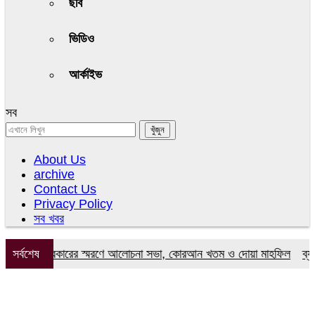
ছবি
ভিডিও
আর্কাইভ
সব
About Us
archive
Contact Us
Privacy Policy
সব খবর
 উদ্দিন সরকারের স্মরণে আলোচনা সভা, কোরআন খতম ও দোয়া মাহফিল
সর্বশেষ
ব্যারিস্ট