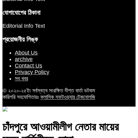
যোগাযোগের ঠিকানা
Editorial Info Text
প্রয়োজনীয় লিঙ্ক
About Us
archive
Contact Us
Privacy Policy
সব খবর
© ২০২০-২৫ইং সর্বস্বত্ব সংরক্ষিত দীপ্ত বার্তা ডটকম
কারিগরি সহযোগিতায়ঃ
ক্লাসিক সফটওয়্যার টেকনোলজি
চাঁদপুরে আওয়ামীলীগ নেতার মায়ের