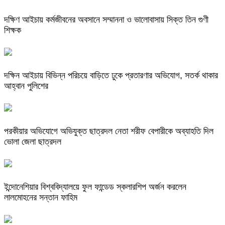
দক্ষিণ আইচায় কর্মজীবনের অবসানে সম্মাননা ও ভালোবাসায় সিক্ত তিন গুণী
শিক্ষক
দক্ষিন আইচায় ‎বিভিন্ন পরিচয়ে বাড়িতে ঢুকে প্রতারণার অভিযোগ, সতর্ক থাকার
আহ্বান পুলিশের
পরকীয়ার অভিযোগে অভিযুক্ত ছাত্রদল নেতা শরীফ বেপারীকে অব্যাহতি দিল
ভোলা জেলা ছাত্রদল
ইন্দোনেশিয়ার বিশ্ববিদ্যালয়ে ফুল ফান্ডেড স্কলারশিপ অর্জন করলেন
লালমোহনের সন্তান ফাহিম