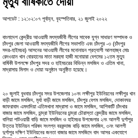
মৃত্যু বার্ষিকীতে দোয়া
আপডেট : ১২:০২:০৭ পূর্বাহ্ন, বৃহস্পতিবার, ২১ জুলাই ২০২২
বাংলাদেশ কেন্দ্রীয় আওয়ামী মৎস্যজীবী লীগের সাবেক যুগ্ন সাধারণ সম্পাদক ও
চাঁদপুর জেলা আওয়ামী মৎস্যজীবি লীগের সভাপতি এবং চাঁদপুর -৩ (চাঁদপুর
সদর-হাইমচর) আসনের আওয়ামী লীগের মনোনায়ন প্রত্যাশী আলহাজ্ব মোঃ
রেদওয়ান খান বোরহানের মাতা মরহুমা হাজী মনোয়ারা বেগমের ১২তম মৃত্যু
বার্ষিকী উপলক্ষে চাঁদপুর সদর ও হাইমচরের বিভিন্ন মসজিদ ও এতিম খানা,
মাদ্রাসায় মিলাদ ও দোয়া অনুষ্ঠান অনুষ্ঠিত হয়েছে।
২০ জুলাই বুধবার চাঁদপুর সদর উপজেলার ১০নং লক্ষীপুর ইউনিয়নের লক্ষীপুর খান
বাড়ী জামে মসজিদ, মৃর্ধা বাড়ী জামে মসজিদ, চাঁদপুর বেগম মসজিদ, দোকানঘর
জাফরাবাদ এমদাদিয়া এতিমখানা মাদ্রাসা ও জামে মসজিদ, আশিকাটি চাঁদখার
বাজার জামে মসজিদ, চান্দ্রা ইউনিয়নের চান্দ্রা চৌরাস্তা কেন্দ্রীয় জামে মসজিদ,
বালিয়া পাটওয়ারী বাড়ি জামে মসজিদ ও হাইমচর উপজেলার ২নং আলগী দুর্গাপুর
উত্তর ইউনিয়ন পরিষদ সংলগ্ন বরকন্দাজ বাড়ি জামে মসজিদ, ৩নং আলগী
দুর্গাপুর দক্ষিণ ইউনিয়নের জনতা বাজার জামে মসজিদে বাদ আসর একযোগে