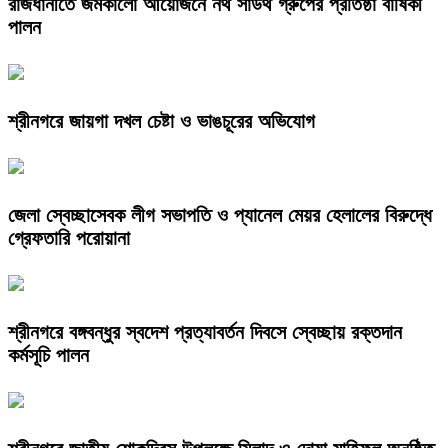
রাজধানীতে জমকালো আয়োজনে নর্থ সাউথ গ্রুপের প্রতিষ্ঠা বার্ষিকী
পালন
শ্রীনগরে জায়গা দখল চেষ্টা ও ভাঙচূরের অভিযোগ
জেলা স্বেচ্ছাসেবক লীগ সভাপতি ও প্যানেল মেয়র হেলালের বিরুদ্ধে
গ্রেফতারি পরোয়ানা
শ্রীনগরে বঙ্গবন্ধুর স্বদেশ প্রত্যাবর্তন দিবসে স্বেচ্ছায় রক্তদান
কর্মসূচি পালন