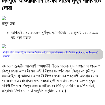
চাঁদপুরে আওয়ামীলীগ নেতার মায়ের মৃত্যু বার্ষিকীতে
দোয়া
মাসুদ রানা
আপডেট : ১২:০২:০৭ পূর্বাহ্ন, বৃহস্পতিবার, ২১ জুলাই ২০২২
১১৩
বার পড়া হয়েছে
দীপ্ত বার্তা অনলাইনের সর্বশেষ নিউজ পেতে অনুসরণ করুন
গুগল নিউজ (Google News)
ফিডটি
বাংলাদেশ কেন্দ্রীয় আওয়ামী মৎস্যজীবী লীগের সাবেক যুগ্ন সাধারণ সম্পাদক ও
চাঁদপুর জেলা আওয়ামী মৎস্যজীবি লীগের সভাপতি এবং চাঁদপুর -৩ (চাঁদপুর
সদর-হাইমচর) আসনের আওয়ামী লীগের মনোনায়ন প্রত্যাশী আলহাজ্ব মোঃ
রেদওয়ান খান বোরহানের মাতা মরহুমা হাজী মনোয়ারা বেগমের ১২তম মৃত্যু
বার্ষিকী উপলক্ষে চাঁদপুর সদর ও হাইমচরের বিভিন্ন মসজিদ ও এতিম খানা,
মাদ্রাসায় মিলাদ ও দোয়া অনুষ্ঠান অনুষ্ঠিত হয়েছে।