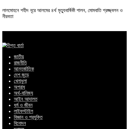
লালমোহনে শহীদ নূরে আলমের ৪র্থ মৃত্যুবার্ষিকী পালন, মোমবাতি প্রজ্জ্বলন ও
নীরবতা
জাতীয়
রাজনীতি
আন্তর্জাতিক
দেশ জুড়ে
খেলাধুলা
অপরাধ
অর্থ-বানিজ্য
আইন আদালত
ধর্ম ও জীবন
লাইফস্টাইল
বিজ্ঞান ও প্রযুক্তি
বিনোদন