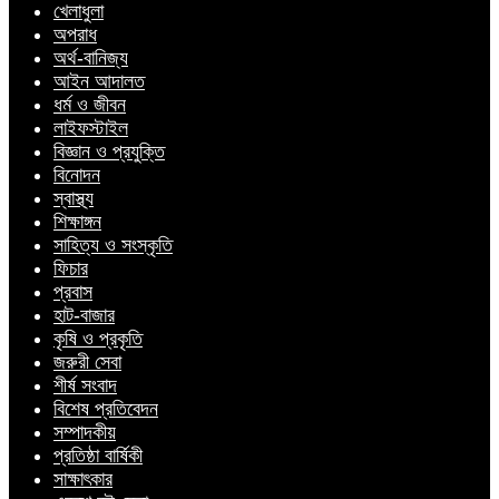
খেলাধুলা
অপরাধ
অর্থ-বানিজ্য
আইন আদালত
ধর্ম ও জীবন
লাইফস্টাইল
বিজ্ঞান ও প্রযুক্তি
বিনোদন
স্বাস্থ্য
শিক্ষাঙ্গন
সাহিত্য ও সংস্কৃতি
ফিচার
প্রবাস
হাট-বাজার
কৃষি ও প্রকৃতি
জরুরী সেবা
শীর্ষ সংবাদ
বিশেষ প্রতিবেদন
সম্পাদকীয়
প্রতিষ্ঠা বার্ষিকী
সাক্ষাৎকার