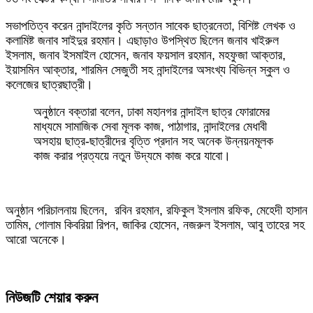
সভাপতিত্ব করেন নান্দাইলের কৃতি সন্তান সাবেক ছাত্রনেতা, বিশিষ্ট লেখক ও
কলামিষ্ট জনাব সাইদুর রহমান। এছাড়াও উপস্থিত ছিলেন জনাব খাইরুল
ইসলাম, জনাব ইসমাইল হোসেন, জনাব ফয়সাল রহমান, মহফুজা আক্তার,
ইয়াসমিন আক্তার, শারমিন সেজুতী সহ নান্দাইলের অসংখ্য বিভিন্ন স্কুল ও
কলেজের ছাত্রছাত্রী।
অনুষ্ঠানে বক্তারা বলেন, ঢাকা মহানগর নান্দাইল ছাত্র ফোরামের
মাধ্যমে সামাজিক সেবা মূলক কাজ, পাঠাগার, নান্দাইলের মেধাবী
অসহায় ছাত্র-ছাত্রীদের বৃত্তি প্রদান সহ অনেক উন্নয়নমূলক
কাজ করার প্রত্যয়ে নতুন উদ্যমে কাজ করে যাবো।
অনুষ্ঠান পরিচালনায় ছিলেন, রবিন রহমান, রফিকুল ইসলাম রফিক, মেহেদী হাসান
তামিম, গোলাম কিবরিয়া রিপন, জাকির হোসেন, নজরুল ইসলাম, আবু তাহের সহ
আরো অনেকে।
নিউজটি শেয়ার করুন