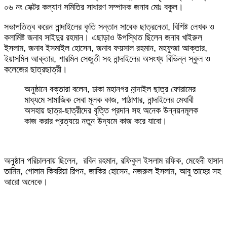
০৬ নং সেক্টর কল্যাণ সমিতির সাধারণ সম্পাদক জনাব মোঃ বকুল।
সভাপতিত্ব করেন নান্দাইলের কৃতি সন্তান সাবেক ছাত্রনেতা, বিশিষ্ট লেখক ও
কলামিষ্ট জনাব সাইদুর রহমান। এছাড়াও উপস্থিত ছিলেন জনাব খাইরুল
ইসলাম, জনাব ইসমাইল হোসেন, জনাব ফয়সাল রহমান, মহফুজা আক্তার,
ইয়াসমিন আক্তার, শারমিন সেজুতী সহ নান্দাইলের অসংখ্য বিভিন্ন স্কুল ও
কলেজের ছাত্রছাত্রী।
অনুষ্ঠানে বক্তারা বলেন, ঢাকা মহানগর নান্দাইল ছাত্র ফোরামের
মাধ্যমে সামাজিক সেবা মূলক কাজ, পাঠাগার, নান্দাইলের মেধাবী
অসহায় ছাত্র-ছাত্রীদের বৃত্তি প্রদান সহ অনেক উন্নয়নমূলক
কাজ করার প্রত্যয়ে নতুন উদ্যমে কাজ করে যাবো।
অনুষ্ঠান পরিচালনায় ছিলেন, রবিন রহমান, রফিকুল ইসলাম রফিক, মেহেদী হাসান
তামিম, গোলাম কিবরিয়া রিপন, জাকির হোসেন, নজরুল ইসলাম, আবু তাহের সহ
আরো অনেকে।