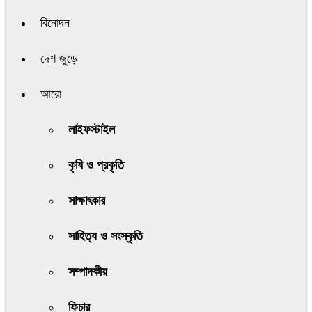
বিনোদন
দেশ জুড়ে
আরো
লাইফস্টাইল
কৃষি ও প্রকৃতি
সাক্ষাৎকার
সাহিত্য ও সংস্কৃতি
সম্পাদকীয়
ফিচার