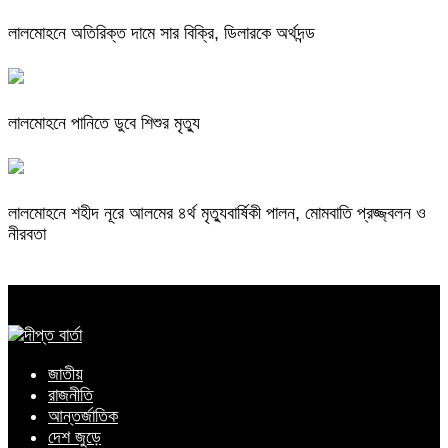
লালমোহনে অতিরিক্ত দামে সার বিক্রি, ডিলারকে অর্থদন্ড
লালমোহনে পানিতে ডুবে শিশুর মৃত্যু
লালমোহনে শহীদ নূরে আলমের ৪র্থ মৃত্যুবার্ষিকী পালন, মোমবাতি প্রজ্জ্বলন ও
নীরবতা
জাতীয়
রাজনীতি
আন্তর্জাতিক
দেশ জুড়ে