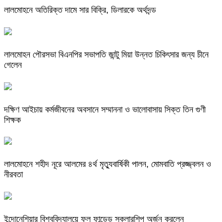
লালমোহনে অতিরিক্ত দামে সার বিক্রি, ডিলারকে অর্থদন্ড
লালমোহন পৌরসভা বিএনপির সভাপতি জান্টু মিয়া উন্নত চিকিৎসার জন্য চীনে
গেলেন
দক্ষিণ আইচায় কর্মজীবনের অবসানে সম্মাননা ও ভালোবাসায় সিক্ত তিন গুণী
শিক্ষক
লালমোহনে শহীদ নূরে আলমের ৪র্থ মৃত্যুবার্ষিকী পালন, মোমবাতি প্রজ্জ্বলন ও
নীরবতা
ইন্দোনেশিয়ার বিশ্ববিদ্যালয়ে ফুল ফান্ডেড স্কলারশিপ অর্জন করলেন