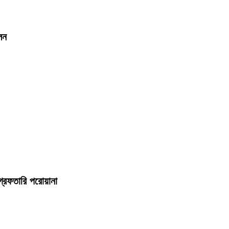
লন
্রেফতারি পরোয়ানা