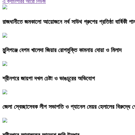
এ ক্যাটাগরির আরো নিউজ
রাজধানীতে জমকালো আয়োজনে নর্থ সাউথ গ্রুপের প্রতিষ্ঠা বার্ষিকী পা
মুন্সিগঞ্জে বেগম খালেদা জিয়ার রোগমুক্তি কামনায় দোয়া ও মিলাদ
শ্রীনগরে জায়গা দখল চেষ্টা ও ভাঙচূরের অভিযোগ
জেলা স্বেচ্ছাসেবক লীগ সভাপতি ও প্যানেল মেয়র হেলালের বিরুদ্ধে গ
শ্রীনগরে আদালতের আদেশে জমি উদ্ধার