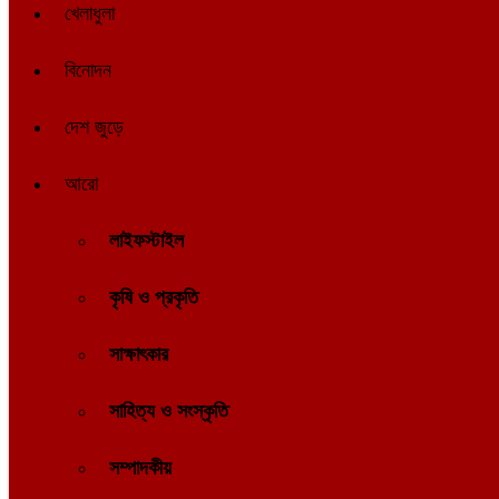
খেলাধুলা
বিনোদন
দেশ জুড়ে
আরো
লাইফস্টাইল
কৃষি ও প্রকৃতি
সাক্ষাৎকার
সাহিত্য ও সংস্কৃতি
সম্পাদকীয়