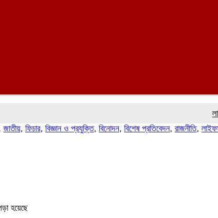
লালমোহনে 
,
জাতীয়
,
ফিচার
,
বিজ্ঞান ও প্রযুক্তি
,
বিনোদন
,
বিশেষ প্রতিবেদন
,
রাজনীতি
,
লাইফস
পড়া হয়েছে