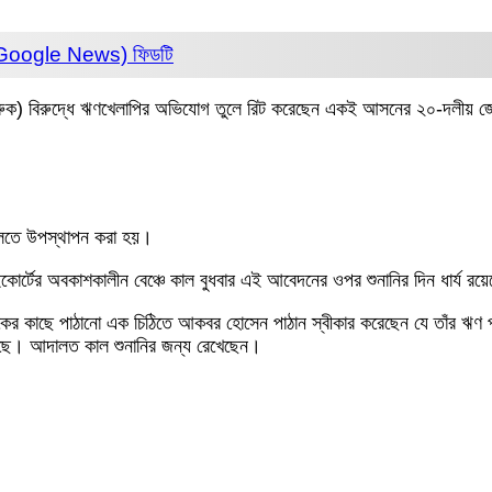
 (Google News)
ফিডটি
রুক) বিরুদ্ধে ঋণখেলাপির অভিযোগ তুলে রিট করেছেন একই আসনের ২০-দলীয় জোটের
দালতে উপস্থাপন করা হয়।
োর্টের অবকাশকালীন বেঞ্চে কাল বুধবার এই আবেদনের ওপর শুনানির দিন ধার্য রয়
াংকের কাছে পাঠানো এক চিঠিতে আকবর হোসেন পাঠান স্বীকার করেছেন যে তাঁর ঋণ 
 হয়েছে। আদালত কাল শুনানির জন্য রেখেছেন।