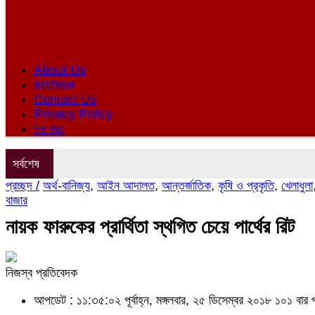
About Us
archive
Contact Us
Privacy Policy
সব খবর
সর্বশেষ
প্রচ্ছদ /
অর্থ-বানিজ্য
,
আইন আদালত
,
আন্তর্জাতিক
,
কৃষি ও প্রকৃতি
,
খেলাধুলা
বাজার
নায়ক ফারুকের প্রার্থিতা স্থগিত চেয়ে পার্থের রিট
নিজস্ব প্রতিবেদক
আপডেট : ১১:৩৫:০২ পূর্বাহ্ন, মঙ্গলবার, ২৫ ডিসেম্বর ২০১৮
১০১ বার 