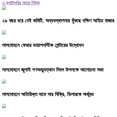
এ ক্যাটাগরির আরো নিউজ
২৯ বছর ধরে নেই কমিটি, অব্যবস্থাপনায় ধুঁকছে দক্ষিণ আইচা বাজার
লালমোহনে ফেয়ার ডায়াগনস্টিক সেন্টারের উদ্বোধন
লালমোহনে জুলাই গণঅভ্যুত্থান দিবস উপলক্ষে আলোচনা সভা
লালমোহনে অতিরিক্ত দামে সার বিক্রি, ডিলারকে অর্থদন্ড