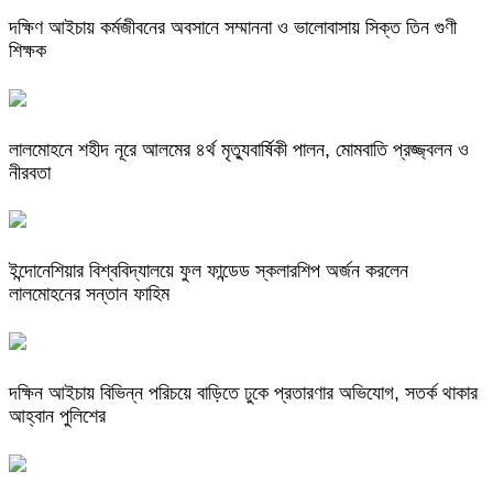
দক্ষিণ আইচায় কর্মজীবনের অবসানে সম্মাননা ও ভালোবাসায় সিক্ত তিন গুণী
শিক্ষক
লালমোহনে শহীদ নূরে আলমের ৪র্থ মৃত্যুবার্ষিকী পালন, মোমবাতি প্রজ্জ্বলন ও
নীরবতা
ইন্দোনেশিয়ার বিশ্ববিদ্যালয়ে ফুল ফান্ডেড স্কলারশিপ অর্জন করলেন
লালমোহনের সন্তান ফাহিম
দক্ষিন আইচায় ‎বিভিন্ন পরিচয়ে বাড়িতে ঢুকে প্রতারণার অভিযোগ, সতর্ক থাকার
আহ্বান পুলিশের