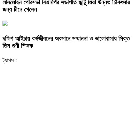
লালমোহন পৌরসভা বিএনপির সভাপতি জান্টু মিয়া উন্নত চিকিৎসার
জন্য চীনে গেলেন
দক্ষিণ আইচায় কর্মজীবনের অবসানে সম্মাননা ও ভালোবাসায় সিক্ত
তিন গুণী শিক্ষক
ট্যাগস :