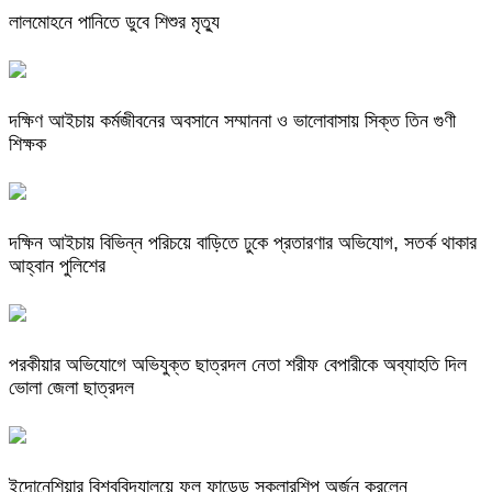
লালমোহনে পানিতে ডুবে শিশুর মৃত্যু
দক্ষিণ আইচায় কর্মজীবনের অবসানে সম্মাননা ও ভালোবাসায় সিক্ত তিন গুণী
শিক্ষক
দক্ষিন আইচায় ‎বিভিন্ন পরিচয়ে বাড়িতে ঢুকে প্রতারণার অভিযোগ, সতর্ক থাকার
আহ্বান পুলিশের
পরকীয়ার অভিযোগে অভিযুক্ত ছাত্রদল নেতা শরীফ বেপারীকে অব্যাহতি দিল
ভোলা জেলা ছাত্রদল
ইন্দোনেশিয়ার বিশ্ববিদ্যালয়ে ফুল ফান্ডেড স্কলারশিপ অর্জন করলেন