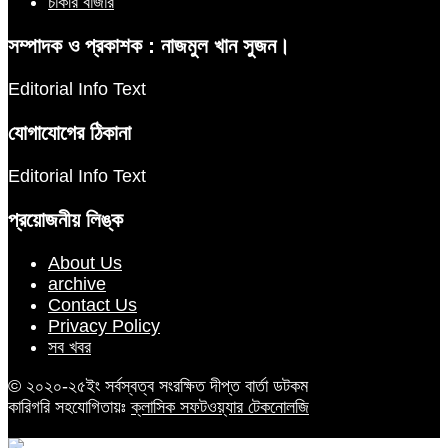
চাকরি বাজার
সম্পাদক ও প্রকাশক : নাজমুল খান সুজন।
Editorial Info Text
যোগাযোগের ঠিকানা
Editorial Info Text
প্রয়োজনীয় লিঙ্ক
About Us
archive
Contact Us
Privacy Policy
সব খবর
© ২০২০-২৫ইং সর্বস্বত্ব সংরক্ষিত দীপ্ত বার্তা ডটকম
কারিগরি সহযোগিতায়ঃ
ক্লাসিক সফটওয়্যার টেকনোলজি