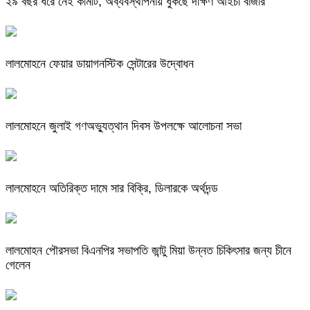
২৯ বছর ধরে নেই কমিটি, অব্যবস্থাপনায় ধুঁকছে দক্ষিণ আইচা বাজার
লালমোহনে ফেয়ার ডায়াগনস্টিক সেন্টারের উদ্বোধন
লালমোহনে জুলাই গণঅভ্যুত্থান দিবস উপলক্ষে আলোচনা সভা
লালমোহনে অতিরিক্ত দামে সার বিক্রি, ডিলারকে অর্থদন্ড
লালমোহন পৌরসভা বিএনপির সভাপতি জান্টু মিয়া উন্নত চিকিৎসার জন্য চীনে
গেলেন