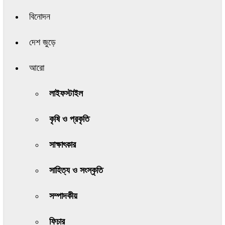
বিনোদন
দেশ জুড়ে
আরো
লাইফস্টাইল
কৃষি ও প্রকৃতি
সাক্ষাৎকার
সাহিত্য ও সংস্কৃতি
সম্পাদকীয়
ফিচার