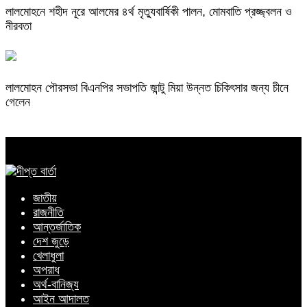
লালমোহনে শহীদ নূরে আলমের ৪র্থ মৃত্যুবার্ষিকী পালন, মোমবাতি প্রজ্জ্বলন ও
নীরবতা
লালমোহন পৌরসভা বিএনপির সভাপতি জান্টু মিয়া উন্নত চিকিৎসার জন্য চীনে
গেলেন
জাতীয়
রাজনীতি
আন্তর্জাতিক
দেশ জুড়ে
খেলাধুলা
অপরাধ
অর্থ-বানিজ্য
আইন আদালত