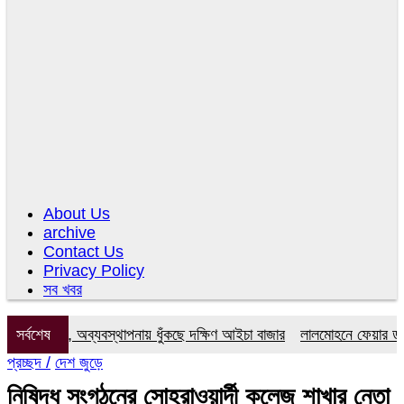
About Us
archive
Contact Us
Privacy Policy
সব খবর
কমিটি, অব্যবস্থাপনায় ধুঁকছে দক্ষিণ আইচা বাজার
সর্বশেষ
লালমোহনে ফেয়ার ডায়াগনস্ট
প্রচ্ছদ /
দেশ জুড়ে
নিষিদ্ধ সংগঠনের সোহরাওয়ার্দী কলেজ শাখার নেতা