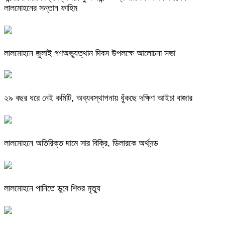
লালমোহনের সন্তান ফাহিম
লালমোহনে জুলাই গণঅভ্যুত্থান দিবস উপলক্ষে আলোচনা সভা
২৯ বছর ধরে নেই কমিটি, অব্যবস্থাপনায় ধুঁকছে দক্ষিণ আইচা বাজার
লালমোহনে অতিরিক্ত দামে সার বিক্রি, ডিলারকে অর্থদন্ড
লালমোহনে পানিতে ডুবে শিশুর মৃত্যু