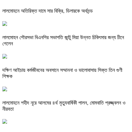
লালমোহনে অতিরিক্ত দামে সার বিক্রি, ডিলারকে অর্থদন্ড
লালমোহন পৌরসভা বিএনপির সভাপতি জান্টু মিয়া উন্নত চিকিৎসার জন্য চীনে
গেলেন
দক্ষিণ আইচায় কর্মজীবনের অবসানে সম্মাননা ও ভালোবাসায় সিক্ত তিন গুণী
শিক্ষক
লালমোহনে শহীদ নূরে আলমের ৪র্থ মৃত্যুবার্ষিকী পালন, মোমবাতি প্রজ্জ্বলন ও
নীরবতা