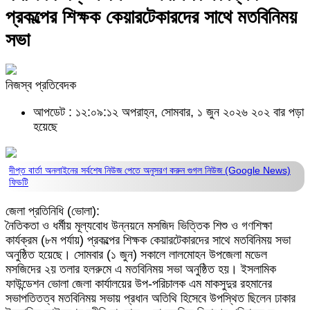
প্রকল্পের শিক্ষক কেয়ারটেকারদের সাথে মতবিনিময়
সভা
নিজস্ব প্রতিবেদক
আপডেট : ১২:০৯:১২ অপরাহ্ন, সোমবার, ১ জুন ২০২৬
২০২ বার পড়া
হয়েছে
দীপ্ত বার্তা অনলাইনের সর্বশেষ নিউজ পেতে অনুসরণ করুন
গুগল নিউজ (Google News)
ফিডটি
জেলা প্রতিনিধি (ভোলা):
নৈতিকতা ও ধর্মীয় মূল্যবোধ উন্নয়নে মসজিদ ভিত্তিক শিশু ও গণশিক্ষা
কার্যক্রম (৮ম পর্যায়) প্রকল্পের শিক্ষক কেয়ারটেকারদের সাথে মতবিনিময় সভা
অনুষ্ঠিত হয়েছে। সোমবার (১ জুন) সকালে লালমোহন উপজেলা মডেল
মসজিদের ২য় তলার হলরুমে এ মতবিনিময় সভা অনুষ্ঠিত হয়। ইসলামিক
ফাউন্ডেশন ভোলা জেলা কার্যালয়ের উপ-পরিচালক এম মাকসুদুর রহমানের
সভাপতিতত্ব মতবিনিময় সভায় প্রধান অতিথি হিসেবে উপস্থিত ছিলেন ঢাকার