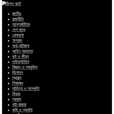
জাতীয়
রাজনীতি
আন্তর্জাতিক
দেশ জুড়ে
খেলাধুলা
অপরাধ
অর্থ-বানিজ্য
আইন আদালত
ধর্ম ও জীবন
লাইফস্টাইল
বিজ্ঞান ও প্রযুক্তি
বিনোদন
স্বাস্থ্য
শিক্ষাঙ্গন
সাহিত্য ও সংস্কৃতি
ফিচার
প্রবাস
হাট-বাজার
কৃষি ও প্রকৃতি