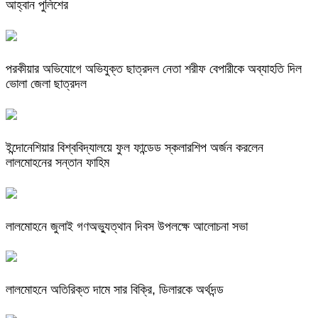
আহ্বান পুলিশের
পরকীয়ার অভিযোগে অভিযুক্ত ছাত্রদল নেতা শরীফ বেপারীকে অব্যাহতি দিল
ভোলা জেলা ছাত্রদল
ইন্দোনেশিয়ার বিশ্ববিদ্যালয়ে ফুল ফান্ডেড স্কলারশিপ অর্জন করলেন
লালমোহনের সন্তান ফাহিম
লালমোহনে জুলাই গণঅভ্যুত্থান দিবস উপলক্ষে আলোচনা সভা
লালমোহনে অতিরিক্ত দামে সার বিক্রি, ডিলারকে অর্থদন্ড