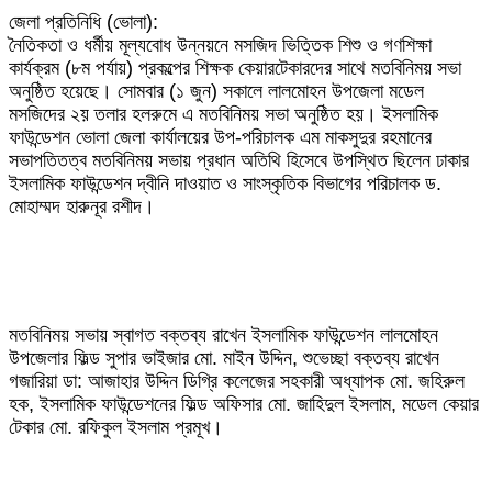
জেলা প্রতিনিধি (ভোলা):
নৈতিকতা ও ধর্মীয় মূল্যবোধ উন্নয়নে মসজিদ ভিত্তিক শিশু ও গণশিক্ষা
কার্যক্রম (৮ম পর্যায়) প্রকল্পের শিক্ষক কেয়ারটেকারদের সাথে মতবিনিময় সভা
অনুষ্ঠিত হয়েছে। সোমবার (১ জুন) সকালে লালমোহন উপজেলা মডেল
মসজিদের ২য় তলার হলরুমে এ মতবিনিময় সভা অনুষ্ঠিত হয়। ইসলামিক
ফাউন্ডেশন ভোলা জেলা কার্যালয়ের উপ-পরিচালক এম মাকসুদুর রহমানের
সভাপতিতত্ব মতবিনিময় সভায় প্রধান অতিথি হিসেবে উপস্থিত ছিলেন ঢাকার
ইসলামিক ফাউন্ডেশন দ্বীনি দাওয়াত ও সাংস্কৃতিক বিভাগের পরিচালক ড.
মোহাম্মদ হারুনূর রশীদ।
মতবিনিময় সভায় স্বাগত বক্তব্য রাখেন ইসলামিক ফাউন্ডেশন লালমোহন
উপজেলার ফিল্ড সুপার ভাইজার মো. মাইন উদ্দিন, শুভেচ্ছা বক্তব্য রাখেন
গজারিয়া ডা: আজাহার উদ্দিন ডিগ্রি কলেজের সহকারী অধ্যাপক মো. জহিরুল
হক, ইসলামিক ফাউন্ডেশনের ফিল্ড অফিসার মো. জাহিদুল ইসলাম, মডেল কেয়ার
টেকার মো. রফিকুল ইসলাম প্রমূখ।