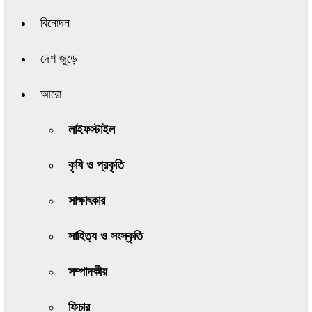
বিনোদন
দেশ জুড়ে
আরো
লাইফস্টাইল
কৃষি ও প্রকৃতি
সাক্ষাৎকার
সাহিত্য ও সংস্কৃতি
সম্পাদকীয়
ফিচার