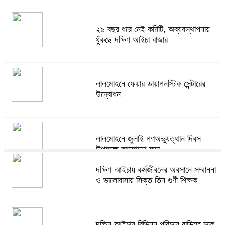
২৯ বছর ধরে নেই কমিটি, অব্যবস্থাপনায়
ধুঁকছে দক্ষিণ আইচা বাজার
লালমোহনে ফেয়ার ডায়াগনস্টিক সেন্টারের
উদ্বোধন
লালমোহনে জুলাই গণঅভ্যুত্থান দিবস
উপলক্ষে আলোচনা সভা
দক্ষিণ আইচায় কর্মজীবনের অবসানে সম্মাননা
ও ভালোবাসায় সিক্ত তিন গুণী শিক্ষক
লালমোহনে অতিরিক্ত দামে সার বিক্রি,
ডিলারকে অর্থদন্ড
দক্ষিন আইচায় ‎বিভিন্ন পরিচয়ে বাড়িতে ঢুকে