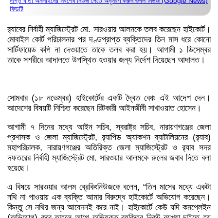
দীপ্ত বার্তা অনলাইনের সর্বশেষ নিউজ পেতে অনুসরণ করুন
গুগল নিউজ (Google News)
ফিডটি
র‌্যাবের নির্বাহী ম্যাজিস্ট্রেট মো. সারওয়ার আলমকে তলব করেছেন হাইকোর্ট।
মোবাইল কোর্ট পরিচালনার পর দণ্ডপ্রাপ্ত ব্যক্তিদের তিন মাস ধরে কোনো
সার্টিফায়েড কপি না দেওয়াতে তাকে তলব করা হয়। আগামী ১ ডিসেম্বর
তাকে সশরীরে আদালতে উপস্থিত হওয়ার জন্য নির্দেশ দিয়েছেন আদালত।
সোমবার (১৮ নভেম্বর) হাইকোর্টের একটি দ্বৈত বেঞ্চ এই আদেশ দেন।
আদেশের বিষয়টি নিশ্চিত করেছেন রিটকারী আইনজীবী সাখাওয়াত হোসেন।
আগামী ৭ দিনের মধ্যে আইন সচিব, স্বরাষ্ট্র সচিব, নারায়ণগঞ্জের জেলা
প্রশাসক ও জেলা ম্যাজিস্ট্রেট, র‌্যাপিড অ্যাকশন ব্যাটালিয়নের (র‌্যাব)
মহাপরিচালক, নারায়ণগঞ্জের অতিরিক্ত জেলা ম্যাজিস্ট্রেট ও র‌্যাব সদর
দফতরের নির্বাহী ম্যাজিস্ট্রেট মো. সারওয়ার আলমকে রুলের জবাব দিতে বলা
হয়েছে।
এ বিষয়ে সারওয়ার আলম ব্রেকিংনিউজকে বলেন, “তিন মাসের মধ্যে একটা
নথি না পাওয়ায় এক ব্যক্তি আমার বিরুদ্ধে হাইকোর্টে অভিযোগ করেছেন।
কিন্তু সে নথির জন্য আবেদনই করে নাই। হাইকোর্টে কেউ যদি কমপ্লেইন
(অভিযোগ) করে তাহলে আগে অভিযুক্ত ব্যক্তির নিকট ব্যখ্যা চাইতে হয়