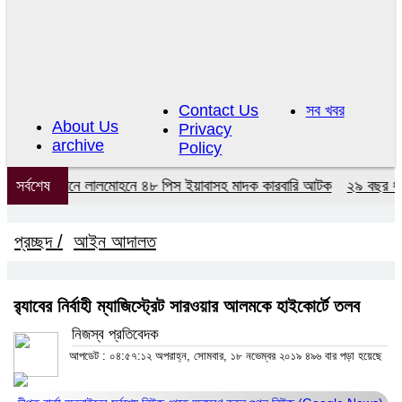
Contact Us
সব খবর
About Us
Privacy
archive
Policy
র্ডের অভিযানে লালমোহনে ৪৮ পিস ইয়াবাসহ মাদক কারবারি আটক
সর্বশেষ
২৯ বছর ধরে নে
প্রচ্ছদ /
আইন আদালত
র‌্যাবের নির্বাহী ম্যাজিস্ট্রেট সারওয়ার আলমকে হাইকোর্টে তলব
নিজস্ব প্রতিবেদক
আপডেট : ০৪:৫৭:১২ অপরাহ্ন, সোমবার, ১৮ নভেম্বর ২০১৯
৪৯৬ বার পড়া হয়েছে