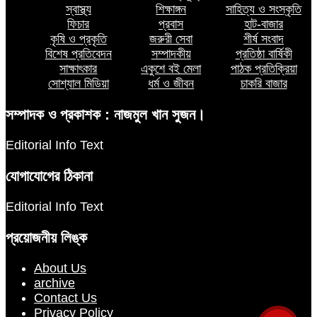
স্বাস্থ্য
শিক্ষাঙ্গন
সাহিত্য ও সংস্কৃতি
ফিচার
প্রবাস
হাট-বাজার
২৯ বছর ধরে নেই কমিটি, অব্যবস্থাপনায়
কৃষি ও প্রকৃতি
জরুরী সেবা
শীর্ষ সংবাদ
ধুঁকছে দক্ষিণ আইচা বাজার
দক্ষিন আইচায় ‎বিভিন্ন পরিচয়ে বাড়িতে ঢুকে
বিশেষ প্রতিবেদন
সম্পাদকীয়
প্রতিষ্ঠা বার্ষিকী
প্রতারণার অভিযোগ, সতর্ক থাকার আহ্বান
সাক্ষাৎকার
একুশে বই মেলা
পাঠক প্রতিক্রিয়া
পুলিশের
সোশ্যাল মিডিয়া
ধর্ম ও জীবন
চাকরি বাজার
কোস্ট গার্ডের অভিযানে লালমোহনে ৪৮ পিস
সম্পাদক ও প্রকাশক : নাজমুল খান সুজন।
ইয়াবাসহ মাদক কারবারি আটক
Editorial Info Text
যোগাযোগের ঠিকানা
লালমোহনে অতিরিক্ত দামে সার বিক্রি,
ডিলারকে অর্থদন্ড
Editorial Info Text
প্রয়োজনীয় লিঙ্ক
লালমোহনে পানিতে ডুবে শিশুর মৃত্যু
About Us
archive
Contact Us
Privacy Policy