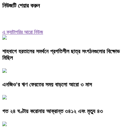
নিউজটি শেয়ার করুন
এ ক্যাটাগরির আরো নিউজ
শাহবাগে হরতালের সমর্থনে প্রগতিশীল ছাত্র সংগঠনগুলোর বিক্ষোভ
মিছিল
এনজিও’র ঋণ ফেরতের সময় বাড়লো আরো ৩ মাস
গত ২৪ ঘণ্টায় করোনায় আক্রান্ত ৩৪১২ এবং মৃত্যু ৪৩