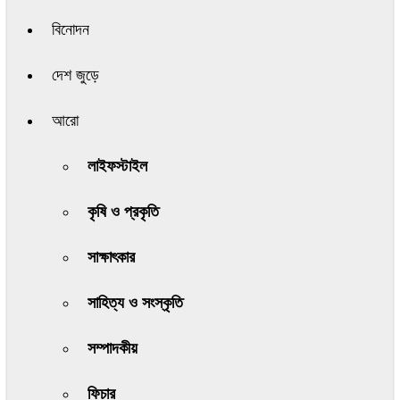
বিনোদন
দেশ জুড়ে
আরো
লাইফস্টাইল
কৃষি ও প্রকৃতি
সাক্ষাৎকার
সাহিত্য ও সংস্কৃতি
সম্পাদকীয়
ফিচার