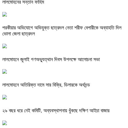
লালমোহনের সন্তান ফাহিম
পরকীয়ার অভিযোগে অভিযুক্ত ছাত্রদল নেতা শরীফ বেপারীকে অব্যাহতি দিল
ভোলা জেলা ছাত্রদল
লালমোহনে জুলাই গণঅভ্যুত্থান দিবস উপলক্ষে আলোচনা সভা
লালমোহনে অতিরিক্ত দামে সার বিক্রি, ডিলারকে অর্থদন্ড
২৯ বছর ধরে নেই কমিটি, অব্যবস্থাপনায় ধুঁকছে দক্ষিণ আইচা বাজার