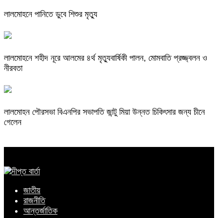
লালমোহনে পানিতে ডুবে শিশুর মৃত্যু
লালমোহনে শহীদ নূরে আলমের ৪র্থ মৃত্যুবার্ষিকী পালন, মোমবাতি প্রজ্জ্বলন ও
নীরবতা
লালমোহন পৌরসভা বিএনপির সভাপতি জান্টু মিয়া উন্নত চিকিৎসার জন্য চীনে
গেলেন
জাতীয়
রাজনীতি
আন্তর্জাতিক