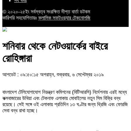
সব খবর
© ২০২০-২৫ইং সর্বস্বত্ব সংরক্ষিত দীপ্ত বার্তা ডটকম
কারিগরি সহযোগিতায়ঃ
ক্লাসিক সফটওয়্যার টেকনোলজি
শনিবার থেকে নেটওয়ার্কের বাইরে
রোহিঙ্গারা
আপডেট : ০৯:৫০:১৫ অপরাহ্ন, শুক্রবার, ৬ সেপ্টেম্বর ২০১৯
বাংলাদেশ টেলিযোগাযোগ নিয়ন্ত্রণ কমিশনের (বিটিআরসি) নির্দেশনায় এরই মধ্যে
কক্সবাজারের উখিয়া এবং টেকনাফ এলাকায় মোবাইলের নতুন সিম বিক্রি বন্ধ
রয়েছে। সেই সঙ্গে ওই এলাকায় প্রতিদিন ১৩ ঘণ্টার জন্য থ্রিজি এবং ফোরজি
সেবা বন্ধ রাখা হচ্ছে।