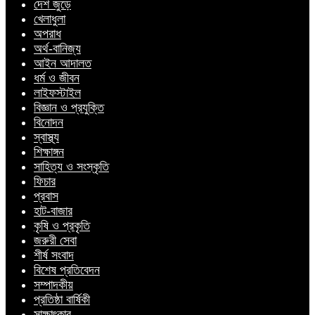
দেশ জুড়ে
খেলাধুলা
অপরাধ
অর্থ-বানিজ্য
আইন আদালত
ধর্ম ও জীবন
লাইফস্টাইল
বিজ্ঞান ও প্রযুক্তি
বিনোদন
স্বাস্থ্য
শিক্ষাঙ্গন
সাহিত্য ও সংস্কৃতি
ফিচার
প্রবাস
হাট-বাজার
কৃষি ও প্রকৃতি
জরুরী সেবা
শীর্ষ সংবাদ
বিশেষ প্রতিবেদন
সম্পাদকীয়
প্রতিষ্ঠা বার্ষিকী
সাক্ষাৎকার