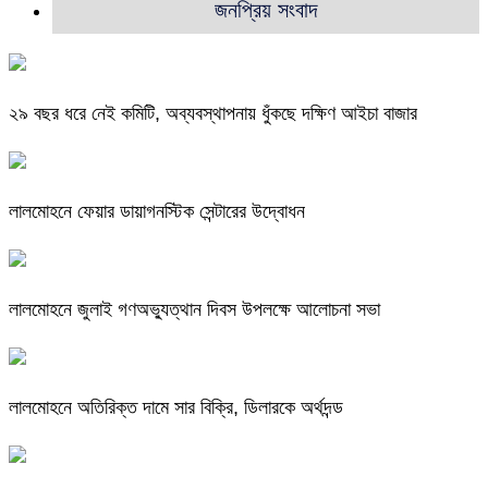
জনপ্রিয় সংবাদ
২৯ বছর ধরে নেই কমিটি, অব্যবস্থাপনায় ধুঁকছে দক্ষিণ আইচা বাজার
লালমোহনে ফেয়ার ডায়াগনস্টিক সেন্টারের উদ্বোধন
লালমোহনে জুলাই গণঅভ্যুত্থান দিবস উপলক্ষে আলোচনা সভা
লালমোহনে অতিরিক্ত দামে সার বিক্রি, ডিলারকে অর্থদন্ড