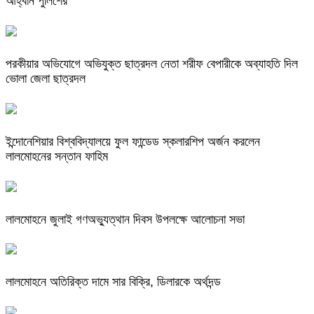
আহ্বান পুলিশের
পরকীয়ার অভিযোগে অভিযুক্ত ছাত্রদল নেতা শরীফ বেপারীকে অব্যাহতি দিল
ভোলা জেলা ছাত্রদল
ইন্দোনেশিয়ার বিশ্ববিদ্যালয়ে ফুল ফান্ডেড স্কলারশিপ অর্জন করলেন
লালমোহনের সন্তান ফাহিম
লালমোহনে জুলাই গণঅভ্যুত্থান দিবস উপলক্ষে আলোচনা সভা
লালমোহনে অতিরিক্ত দামে সার বিক্রি, ডিলারকে অর্থদন্ড