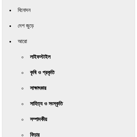
বিনোদন
দেশ জুড়ে
আরো
লাইফস্টাইল
কৃষি ও প্রকৃতি
সাক্ষাৎকার
সাহিত্য ও সংস্কৃতি
সম্পাদকীয়
ফিচার