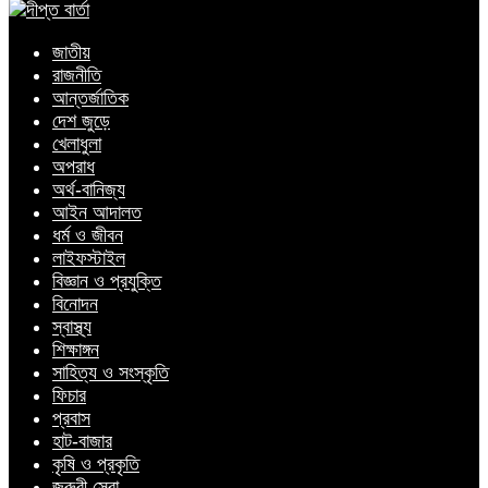
জাতীয়
রাজনীতি
আন্তর্জাতিক
দেশ জুড়ে
খেলাধুলা
অপরাধ
অর্থ-বানিজ্য
আইন আদালত
ধর্ম ও জীবন
লাইফস্টাইল
বিজ্ঞান ও প্রযুক্তি
বিনোদন
স্বাস্থ্য
শিক্ষাঙ্গন
সাহিত্য ও সংস্কৃতি
ফিচার
প্রবাস
হাট-বাজার
কৃষি ও প্রকৃতি
জরুরী সেবা