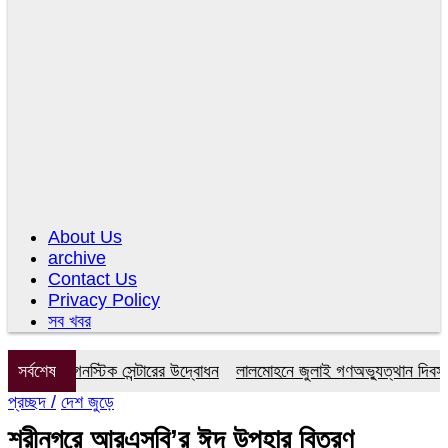
About Us
archive
Contact Us
Privacy Policy
সব খবর
র ডায়াগনস্টিক সেন্টারের উদ্বোধন
সর্বশেষ
লালমোহনে জুলাই গণঅভ্যুত্থান দিবস উপল
প্রচ্ছদ /
দেশ জুড়ে
শ্রীনগরে আরএসবি’র ঈদ উপহার বিতরণ