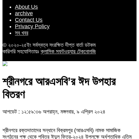
About Us
archive
Contact Us
Privacy Policy
সব খবর
© ২০২০-২৫ইং সর্বস্বত্ব সংরক্ষিত দীপ্ত বার্তা ডটকম
কারিগরি সহযোগিতায়ঃ
ক্লাসিক সফটওয়্যার টেকনোলজি
শ্রীনগরে আরএসবি’র ঈদ উপহার
বিতরণ
আপডেট : ১২:৫৯:৩৬ অপরাহ্ন, মঙ্গলবার, ৯ এপ্রিল ২০২৪
শ্রীনগরে রক্তদাতাদের সন্ধানে বিক্রমপুর (আরএসবি) নামক সামাজিক
সংগঠনের পক্ষ থেকে পবিত্র ঈদুল ফিতর-২০২৪ উপলক্ষে অর্ধশতাধিক এতিম