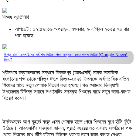
বিশেষ প্রতিনিধি
আপডেট : ১২:৫৯:৩৬ অপরাহ্ন, মঙ্গলবার, ৯ এপ্রিল ২০২৪
৭০ বার
পড়া হয়েছে
দীপ্ত বার্তা অনলাইনের সর্বশেষ নিউজ পেতে অনুসরণ করুন
গুগল নিউজ (Google News)
ফিডটি
শ্রীনগরে রক্তদাতাদের সন্ধানে বিক্রমপুর (আরএসবি) নামক সামাজিক
সংগঠনের পক্ষ থেকে পবিত্র ঈদুল ফিতর-২০২৪ উপলক্ষে অর্ধশতাধিক এতিম
শিশুদের মাঝে নতুন পোষাক বিতরণ করা হয়েছে।গত সোমবার দিনব্যাপী
উপজেলার বিভিন্ন স্থানে সংগঠনটির সদস্যরা শিশুদের মাঝে নতুন জামা-কাপড়
বিতরণ করেন।
ঈদউৎসবের আগ মূহুর্তে নতুন এসব পোষাক হাতে পেয়ে শিশুদের মুখে হাঁসি ফুঁটে
উঠেছে। আরএসবি’র সদস্যরা জানান, প্রতি বছরের মত এবারও সংগঠনের পক্ষ
থেকে শিশুদের মুখে হাঁসি ফুঁটাতে বিভিন্ন ধরণের নতুন জামা-কাপড় দেওয়া