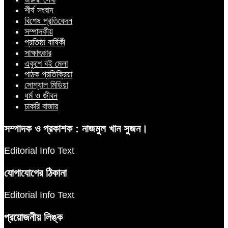
শীর্ষ সংবাদ
বিশেষ প্রতিবেদন
সম্পাদকীয়
প্রতিষ্ঠা বার্ষিকী
সাক্ষাৎকার
একুশে বই মেলা
পাঠক প্রতিক্রিয়া
সোশ্যাল মিডিয়া
ধর্ম ও জীবন
চাকরি বাজার
সম্পাদক ও প্রকাশক : নাজমুল খান সুজন।
Editorial Info Text
যোগাযোগের ঠিকানা
Editorial Info Text
প্রয়োজনীয় লিঙ্ক