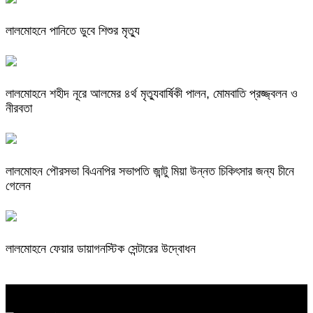
লালমোহনে পানিতে ডুবে শিশুর মৃত্যু
লালমোহনে শহীদ নূরে আলমের ৪র্থ মৃত্যুবার্ষিকী পালন, মোমবাতি প্রজ্জ্বলন ও
নীরবতা
লালমোহন পৌরসভা বিএনপির সভাপতি জান্টু মিয়া উন্নত চিকিৎসার জন্য চীনে
গেলেন
লালমোহনে ফেয়ার ডায়াগনস্টিক সেন্টারের উদ্বোধন