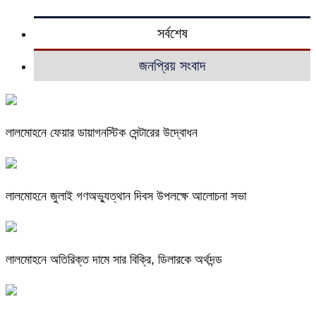
সর্বশেষ
জনপ্রিয় সংবাদ
লালমোহনে ফেয়ার ডায়াগনস্টিক সেন্টারের উদ্বোধন
লালমোহনে জুলাই গণঅভ্যুত্থান দিবস উপলক্ষে আলোচনা সভা
লালমোহনে অতিরিক্ত দামে সার বিক্রি, ডিলারকে অর্থদন্ড