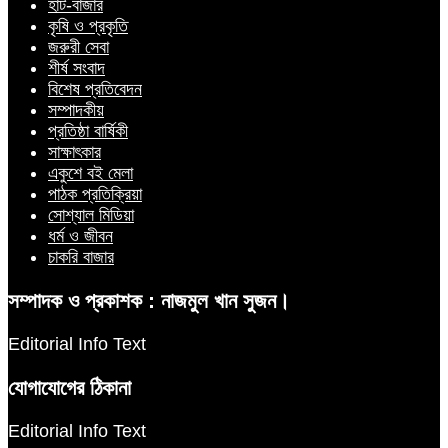
হাট-বাজার
কৃষি ও প্রকৃতি
জরুরী সেবা
শীর্ষ সংবাদ
বিশেষ প্রতিবেদন
সম্পাদকীয়
প্রতিষ্ঠা বার্ষিকী
সাক্ষাৎকার
একুশে বই মেলা
পাঠক প্রতিক্রিয়া
সোশ্যাল মিডিয়া
ধর্ম ও জীবন
চাকরি বাজার
সম্পাদক ও প্রকাশক : নাজমুল খান সুজন।
Editorial Info Text
যোগাযোগের ঠিকানা
Editorial Info Text