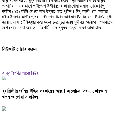
বাড়ি ময়মনসিংহের মুক্তাগাছায়। সে ব্রæজের পাড়া রোমান শেখের বাড়ির
ভাড়াটিয়া। এর আগে পাটাভোগ ইউনিয়নের কামারখোলা এলাকা থেকে দিপু
কাজীর (২৪) ফাঁসি দেওয়া লাশ উদ্ধার করে পুলিশ। দিপু কাজী ওই এলাকার
দ্বীন ইসলাম কাজীর পুত্র। শ্রীনগর থানার অফিসার ইনচার্জ মো. ইয়াসিন মুন্সী
জানান, লাশ ৩টি উদ্ধার করে ময়না তদন্তের জন্য মুন্সীগঞ্জ জেনারেল হাসপাতাল
মর্গে প্রেরণ করা হয়েছে। রিপোর্ট পেলে মৃত্যুর প্রকৃত কারণ জানা যাবে।
নিউজটি শেয়ার করুন
এ ক্যাটাগরির আরো নিউজ
ব্যারিস্টার জমির উদ্দিন সরকারের স্মরণে আলোচনা সভা, কোরআন
খতম ও দোয়া মাহফিল