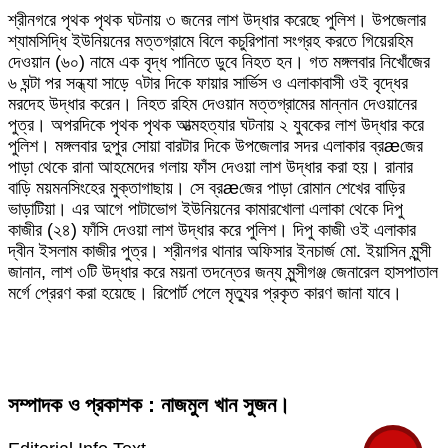
শ্রীনগরে পৃথক পৃথক ঘটনায় ৩ জনের লাশ উদ্ধার করেছে পুলিশ। উপজেলার
শ্যামসিদ্ধি ইউনিয়নের মত্তগ্রামে বিলে কচুরিপানা সংগ্রহ করতে গিয়েরহিম
দেওয়ান (৬০) নামে এক বৃদ্ধ পানিতে ডুবে নিহত হন। গত মঙ্গলবার নিখোঁজের
৬ ঘন্টা পর সন্ধ্যা সাড়ে ৭টার দিকে ফায়ার সার্ভিস ও এলাকাবাসী ওই বৃদ্ধের
মরদেহ উদ্ধার করেন। নিহত রহিম দেওয়ান মত্তগ্রামের মান্নান দেওয়ানের
পুত্র। অপরদিকে পৃথক পৃথক আত্মহত্যার ঘটনায় ২ যুবকের লাশ উদ্ধার করে
পুলিশ। মঙ্গলবার দুপুর সোয়া বারটার দিকে উপজেলার সদর এলাকার ব্রæজের
পাড়া থেকে রানা আহমেদের গলায় ফাঁস দেওয়া লাশ উদ্ধার করা হয়। রানার
বাড়ি ময়মনসিংহের মুক্তাগাছায়। সে ব্রæজের পাড়া রোমান শেখের বাড়ির
ভাড়াটিয়া। এর আগে পাটাভোগ ইউনিয়নের কামারখোলা এলাকা থেকে দিপু
কাজীর (২৪) ফাঁসি দেওয়া লাশ উদ্ধার করে পুলিশ। দিপু কাজী ওই এলাকার
দ্বীন ইসলাম কাজীর পুত্র। শ্রীনগর থানার অফিসার ইনচার্জ মো. ইয়াসিন মুন্সী
জানান, লাশ ৩টি উদ্ধার করে ময়না তদন্তের জন্য মুন্সীগঞ্জ জেনারেল হাসপাতাল
মর্গে প্রেরণ করা হয়েছে। রিপোর্ট পেলে মৃত্যুর প্রকৃত কারণ জানা যাবে।
সম্পাদক ও প্রকাশক : নাজমুল খান সুজন।