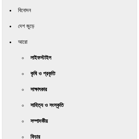
বিনোদন
দেশ জুড়ে
আরো
লাইফস্টাইল
কৃষি ও প্রকৃতি
সাক্ষাৎকার
সাহিত্য ও সংস্কৃতি
সম্পাদকীয়
ফিচার