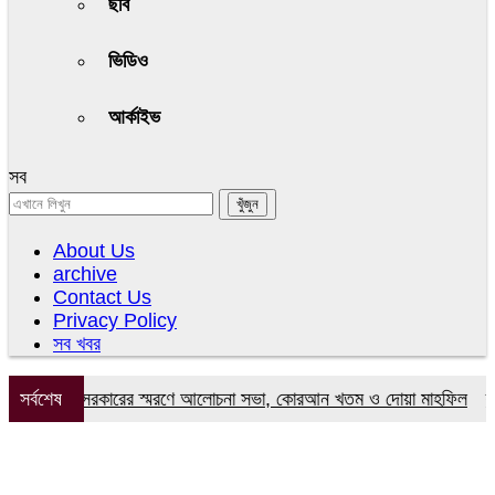
ছবি
ভিডিও
আর্কাইভ
সব
About Us
archive
Contact Us
Privacy Policy
সব খবর
মির উদ্দিন সরকারের স্মরণে আলোচনা সভা, কোরআন খতম ও দোয়া মাহফিল
সর্বশেষ
ব্যারি