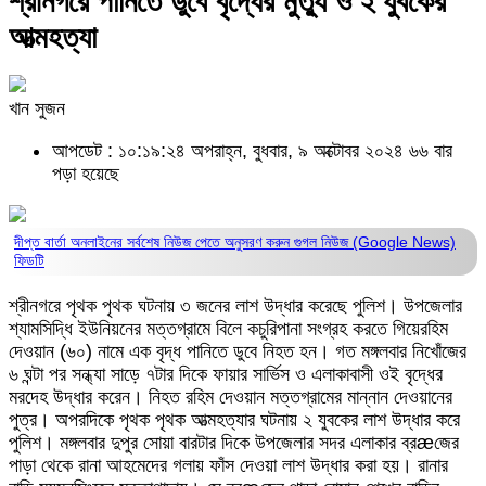
শ্রীনগরে পানিতে ডুবে বৃদ্ধের মুত্যু ও ২ যুবকের
আত্মহত্যা
খান সুজন
আপডেট : ১০:১৯:২৪ অপরাহ্ন, বুধবার, ৯ অক্টোবর ২০২৪
৬৬ বার
পড়া হয়েছে
দীপ্ত বার্তা অনলাইনের সর্বশেষ নিউজ পেতে অনুসরণ করুন
গুগল নিউজ (Google News)
ফিডটি
শ্রীনগরে পৃথক পৃথক ঘটনায় ৩ জনের লাশ উদ্ধার করেছে পুলিশ। উপজেলার
শ্যামসিদ্ধি ইউনিয়নের মত্তগ্রামে বিলে কচুরিপানা সংগ্রহ করতে গিয়েরহিম
দেওয়ান (৬০) নামে এক বৃদ্ধ পানিতে ডুবে নিহত হন। গত মঙ্গলবার নিখোঁজের
৬ ঘন্টা পর সন্ধ্যা সাড়ে ৭টার দিকে ফায়ার সার্ভিস ও এলাকাবাসী ওই বৃদ্ধের
মরদেহ উদ্ধার করেন। নিহত রহিম দেওয়ান মত্তগ্রামের মান্নান দেওয়ানের
পুত্র। অপরদিকে পৃথক পৃথক আত্মহত্যার ঘটনায় ২ যুবকের লাশ উদ্ধার করে
পুলিশ। মঙ্গলবার দুপুর সোয়া বারটার দিকে উপজেলার সদর এলাকার ব্রæজের
পাড়া থেকে রানা আহমেদের গলায় ফাঁস দেওয়া লাশ উদ্ধার করা হয়। রানার