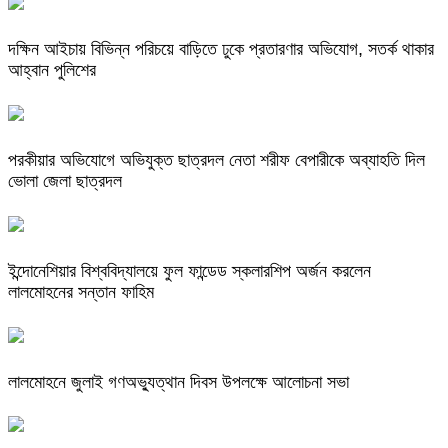
দক্ষিন আইচায় ‎বিভিন্ন পরিচয়ে বাড়িতে ঢুকে প্রতারণার অভিযোগ, সতর্ক থাকার
আহ্বান পুলিশের
পরকীয়ার অভিযোগে অভিযুক্ত ছাত্রদল নেতা শরীফ বেপারীকে অব্যাহতি দিল
ভোলা জেলা ছাত্রদল
ইন্দোনেশিয়ার বিশ্ববিদ্যালয়ে ফুল ফান্ডেড স্কলারশিপ অর্জন করলেন
লালমোহনের সন্তান ফাহিম
লালমোহনে জুলাই গণঅভ্যুত্থান দিবস উপলক্ষে আলোচনা সভা