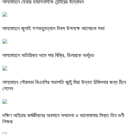
লালমোহনে ফেয়ার ডায়াগনস্টিক সেন্টারের উদ্বোধন
লালমোহনে জুলাই গণঅভ্যুত্থান দিবস উপলক্ষে আলোচনা সভা
লালমোহনে অতিরিক্ত দামে সার বিক্রি, ডিলারকে অর্থদন্ড
লালমোহন পৌরসভা বিএনপির সভাপতি জান্টু মিয়া উন্নত চিকিৎসার জন্য চীনে
গেলেন
দক্ষিণ আইচায় কর্মজীবনের অবসানে সম্মাননা ও ভালোবাসায় সিক্ত তিন গুণী
শিক্ষক