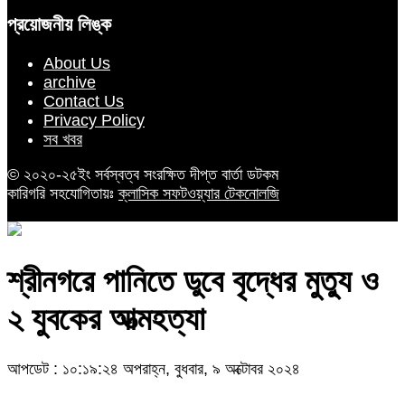
প্রয়োজনীয় লিঙ্ক
About Us
archive
Contact Us
Privacy Policy
সব খবর
© ২০২০-২৫ইং সর্বস্বত্ব সংরক্ষিত দীপ্ত বার্তা ডটকম
কারিগরি সহযোগিতায়ঃ
ক্লাসিক সফটওয়্যার টেকনোলজি
শ্রীনগরে পানিতে ডুবে বৃদ্ধের মুত্যু ও
২ যুবকের আত্মহত্যা
আপডেট : ১০:১৯:২৪ অপরাহ্ন, বুধবার, ৯ অক্টোবর ২০২৪