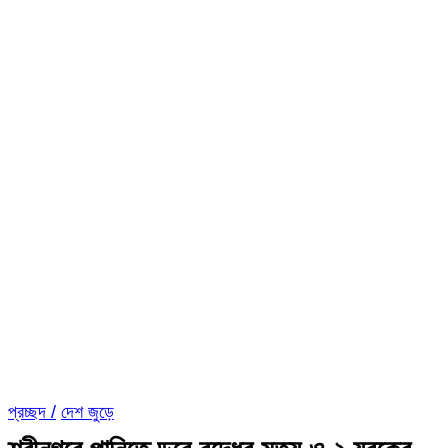
প্রচ্ছদ /
দেশ জুড়ে