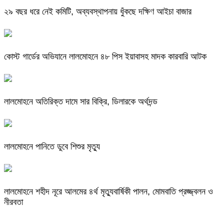
২৯ বছর ধরে নেই কমিটি, অব্যবস্থাপনায় ধুঁকছে দক্ষিণ আইচা বাজার
কোস্ট গার্ডের অভিযানে লালমোহনে ৪৮ পিস ইয়াবাসহ মাদক কারবারি আটক
লালমোহনে অতিরিক্ত দামে সার বিক্রি, ডিলারকে অর্থদন্ড
লালমোহনে পানিতে ডুবে শিশুর মৃত্যু
লালমোহনে শহীদ নূরে আলমের ৪র্থ মৃত্যুবার্ষিকী পালন, মোমবাতি প্রজ্জ্বলন ও
নীরবতা