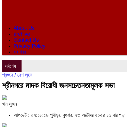
About Us
archive
Contact Us
Privacy Policy
সব খবর
সর্বশেষ
প্রচ্ছদ /
দেশ জুড়ে
শ্রীনগরে মাদক বিরোধী জনসচেতনতামূলক সভা
খান সুজন
আপডেট : ০৭:১৮:৫৮ পূর্বাহ্ন, বুধবার, ২৩ অক্টোবর ২০২৪
৮১ বার পড়া