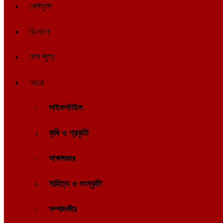
খেলাধুলা
বিনোদন
দেশ জুড়ে
আরো
লাইফস্টাইল
কৃষি ও প্রকৃতি
সাক্ষাৎকার
সাহিত্য ও সংস্কৃতি
সম্পাদকীয়