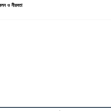
জ্বলন ও নীরবতা