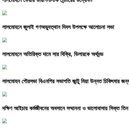
লালমোহনে ফেয়ার ডায়াগনস্টিক সেন্টারের উদ্বোধন
লালমোহনে জুলাই গণঅভ্যুত্থান দিবস উপলক্ষে আলোচনা সভা
লালমোহনে অতিরিক্ত দামে সার বিক্রি, ডিলারকে অর্থদন্ড
লালমোহন পৌরসভা বিএনপির সভাপতি জান্টু মিয়া উন্নত চিকিৎসার জন্
দক্ষিণ আইচায় কর্মজীবনের অবসানে সম্মাননা ও ভালোবাসায় সিক্ত তিন 