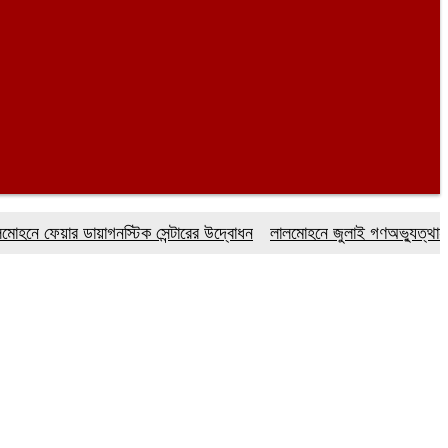
েয়ার ডায়াগনস্টিক সেন্টারের উদ্বোধন
লালমোহনে জুলাই গণঅভ্যুত্থান দিবস 