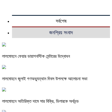
সর্বশেষ
জনপ্রিয় সংবাদ
লালমোহনে ফেয়ার ডায়াগনস্টিক সেন্টারের উদ্বোধন
লালমোহনে জুলাই গণঅভ্যুত্থান দিবস উপলক্ষে আলোচনা সভা
লালমোহনে অতিরিক্ত দামে সার বিক্রি, ডিলারকে অর্থদন্ড