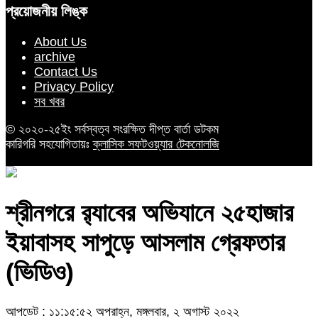
প্রয়োজনীয় লিঙ্ক
About Us
archive
Contact Us
Privacy Policy
সব খবর
© ২০২০-২৫ইং সর্বস্বত্ব সংরক্ষিত দীপ্ত বার্তা ডটকম
কারিগরি সহযোগিতায়ঃ
ক্লাসিক সফটওয়্যার টেকনোলজি
শ্রীনগরে র‌্যাবের অভিযানে ২৫হাজার
ইয়াবাসহ সাপুড়ে আসলাম গ্রেফতার
(ভিডিও)
আপডেট : ১১:১৫:৫২ অপরাহ্ন, মঙ্গলবার, ২ অগাস্ট ২০২২