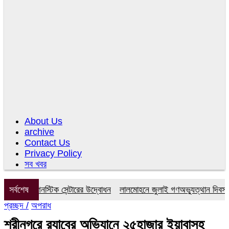
About Us
archive
Contact Us
Privacy Policy
সব খবর
র ডায়াগনস্টিক সেন্টারের উদ্বোধন
সর্বশেষ
লালমোহনে জুলাই গণঅভ্যুত্থান দিবস উপল
প্রচ্ছদ /
অপরাধ
শ্রীনগরে র‌্যাবের অভিযানে ২৫হাজার ইয়াবাসহ