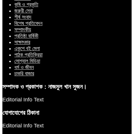
কৃষি ও প্রকৃতি
জরুরী সেবা
শীর্ষ সংবাদ
বিশেষ প্রতিবেদন
সম্পাদকীয়
প্রতিষ্ঠা বার্ষিকী
সাক্ষাৎকার
একুশে বই মেলা
পাঠক প্রতিক্রিয়া
সোশ্যাল মিডিয়া
ধর্ম ও জীবন
চাকরি বাজার
সম্পাদক ও প্রকাশক : নাজমুল খান সুজন।
Editorial Info Text
যোগাযোগের ঠিকানা
Editorial Info Text