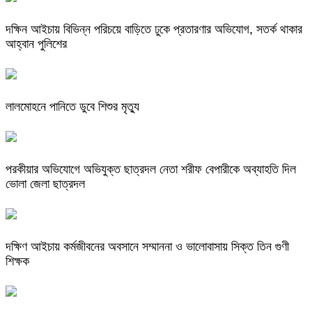
দক্ষিন আইচায় ‎বিভিন্ন পরিচয়ে বাড়িতে ঢুকে প্রতারণার অভিযোগ, সতর্ক থাকার
আহ্বান পুলিশের
লালমোহনে পানিতে ডুবে শিশুর মৃত্যু
পরকীয়ার অভিযোগে অভিযুক্ত ছাত্রদল নেতা শরীফ বেপারীকে অব্যাহতি দিল
ভোলা জেলা ছাত্রদল
দক্ষিণ আইচায় কর্মজীবনের অবসানে সম্মাননা ও ভালোবাসায় সিক্ত তিন গুণী
শিক্ষক