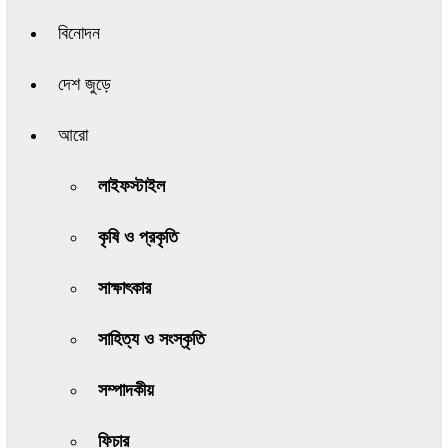
বিনোদন
দেশ জুড়ে
আরো
লাইফস্টাইল
কৃষি ও প্রকৃতি
সাক্ষাৎকার
সাহিত্য ও সংস্কৃতি
সম্পাদকীয়
ফিচার