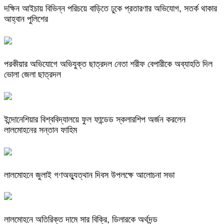
দক্ষিন আইচায় ‎বিভিন্ন পরিচয়ে বাড়িতে ঢুকে প্রতারণার অভিযোগ, সতর্ক থাকার
আহ্বান পুলিশের
পরকীয়ার অভিযোগে অভিযুক্ত ছাত্রদল নেতা শরীফ বেপারীকে অব্যাহতি দিল
ভোলা জেলা ছাত্রদল
ইন্দোনেশিয়ার বিশ্ববিদ্যালয়ে ফুল ফান্ডেড স্কলারশিপ অর্জন করলেন
লালমোহনের সন্তান ফাহিম
লালমোহনে জুলাই গণঅভ্যুত্থান দিবস উপলক্ষে আলোচনা সভা
লালমোহনে অতিরিক্ত দামে সার বিক্রি, ডিলারকে অর্থদন্ড