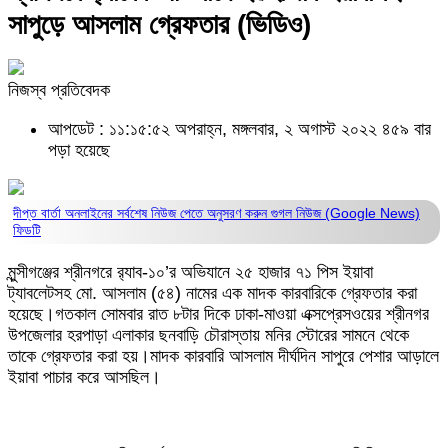
সাপুড়ে আসলাম গ্রেফতার (ভিডিও)
নিজস্ব প্রতিবেদক
আপডেট : ১১:১৫:৫২ অপরাহ্ন, মঙ্গলবার, ২ অগাস্ট ২০২২
৪৫৯ বার
পড়া হয়েছে
দীপ্ত বার্তা অনলাইনের সর্বশেষ নিউজ পেতে অনুসরণ করুন
গুগল নিউজ (Google News)
ফিডটি
মুন্সীগঞ্জের শ্রীনগরে র‌্যাব-১০’র অভিযানে ২৫ হাজার ৭১ পিস ইয়াবা
ট্যাবলেটসহ মো. আসলাম (৫৪) নামের এক মাদক কারবারিকে গ্রেফতার করা
হয়েছে।গতকাল সোমবার রাত ৮টার দিকে ঢাকা-মাওয়া এক্সপ্রেসওয়ের শ্রীনগর
উপজেলার হরপাড়া এলাকার ছনবাড়ি চৌরাস্তায় মনির স্টোরের সামনে থেকে
তাকে গ্রেফতার করা হয়।মাদক কারবারি আসলাম দীর্ঘদিন সাপুরে পেশার আড়ালে
ইয়াবা পাচার করে আসছিল।