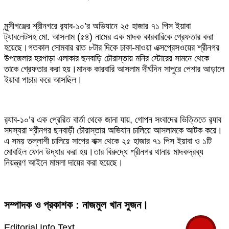
মুন্সীগঞ্জের শ্রীনগরে র‌্যাব-১০’র অভিযানে ২৫ হাজার ৭১ পিস ইয়াবা
ট্যাবলেটসহ মো. আসলাম (৫৪) নামের এক মাদক কারবারিকে গ্রেফতার করা
হয়েছে।গতকাল সোমবার রাত ৮টার দিকে ঢাকা-মাওয়া এক্সপ্রেসওয়ের শ্রীনগর
উপজেলার হরপাড়া এলাকার ছনবাড়ি চৌরাস্তায় মনির স্টোরের সামনে থেকে
তাকে গ্রেফতার করা হয়।মাদক কারবারি আসলাম দীর্ঘদিন সাপুরে পেশার আড়ালে
ইয়াবা পাচার করে আসছিল।
র‌্যাব-১০’র এক প্রেরিত বার্তা থেকে জানা যায়, গোপন সংবাদের ভিত্তিতে র‌্যাব
সদস্যরা শ্রীনগর ছনবাড়ী চৌরাস্তায় অভিযান চালিয়ে আসলামকে আটক করে।
এ সময় তল্লাশী চালিয়ে সাপের বাক্স থেকে ২৫ হাজার ৭১ পিস ইয়াবা ও ১টি
মোবাইল ফোন উদ্ধার করা হয়।তার বিরুদ্ধে শ্রীনগর থানায় মাদকদ্রব্য
নিয়ন্ত্রণ আইনে মামলা দায়ের করা হয়েছে।
সম্পাদক ও প্রকাশক : নাজমুল খান সুজন।
Editorial Info Text