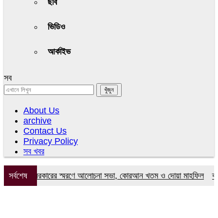
ছবি
ভিডিও
আর্কাইভ
সব
About Us
archive
Contact Us
Privacy Policy
সব খবর
মির উদ্দিন সরকারের স্মরণে আলোচনা সভা, কোরআন খতম ও দোয়া মাহফিল
সর্বশেষ
ব্যারি