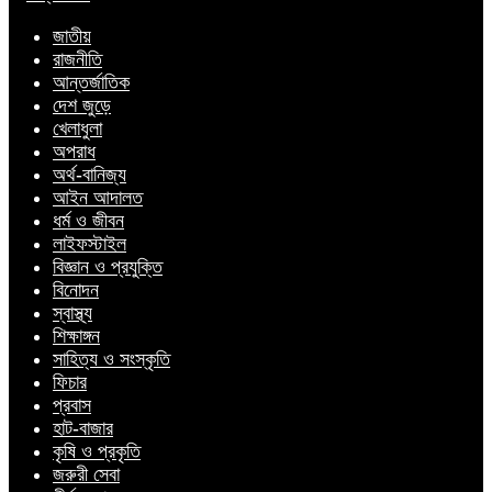
জাতীয়
রাজনীতি
আন্তর্জাতিক
দেশ জুড়ে
খেলাধুলা
অপরাধ
অর্থ-বানিজ্য
আইন আদালত
ধর্ম ও জীবন
লাইফস্টাইল
বিজ্ঞান ও প্রযুক্তি
বিনোদন
স্বাস্থ্য
শিক্ষাঙ্গন
সাহিত্য ও সংস্কৃতি
ফিচার
প্রবাস
হাট-বাজার
কৃষি ও প্রকৃতি
জরুরী সেবা