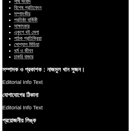
শীর্ষ সংবাদ
বিশেষ প্রতিবেদন
সম্পাদকীয়
প্রতিষ্ঠা বার্ষিকী
সাক্ষাৎকার
একুশে বই মেলা
পাঠক প্রতিক্রিয়া
সোশ্যাল মিডিয়া
ধর্ম ও জীবন
চাকরি বাজার
সম্পাদক ও প্রকাশক : নাজমুল খান সুজন।
Editorial Info Text
যোগাযোগের ঠিকানা
Editorial Info Text
প্রয়োজনীয় লিঙ্ক