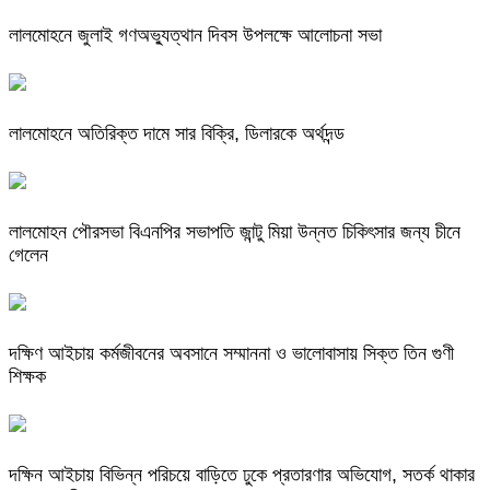
লালমোহনে জুলাই গণঅভ্যুত্থান দিবস উপলক্ষে আলোচনা সভা
লালমোহনে অতিরিক্ত দামে সার বিক্রি, ডিলারকে অর্থদন্ড
লালমোহন পৌরসভা বিএনপির সভাপতি জান্টু মিয়া উন্নত চিকিৎসার জন্য চীনে
গেলেন
দক্ষিণ আইচায় কর্মজীবনের অবসানে সম্মাননা ও ভালোবাসায় সিক্ত তিন গুণী
শিক্ষক
দক্ষিন আইচায় ‎বিভিন্ন পরিচয়ে বাড়িতে ঢুকে প্রতারণার অভিযোগ, সতর্ক থাকার