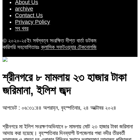
About Us
archive
Contact Us
Privacy Policy
সব খবর
© ২০২০-২৫ইং সর্বস্বত্ব সংরক্ষিত দীপ্ত বার্তা ডটকম
কারিগরি সহযোগিতায়ঃ
ক্লাসিক সফটওয়্যার টেকনোলজি
শ্রীনগরে ৮ মামলায় ২৩ হাজার টাকা
জরিমানা, ইলিশ জব্দ
আপডেট : ০৬:৩১:৪৪ অপরাহ্ন, বৃহস্পতিবার, ২৪ অক্টোবর ২০২৪
শ্রীনগরে মা ইলিশ সংরক্ষণঅভিযানে ৮ মামলায় মোট ২৩ হাজার টাকা জরিমানা
আদায় করা হয়েছে। বৃহস্পতিবার দিনব্যাপী উপজেলার পদ্মা নদীর তীরবর্তী
ভাগ্যকুল ও বাঘড়া চর এলাকার বিভিন্ন স্থানে ভ্রাম্যমাণ আদালত পরিচালনা