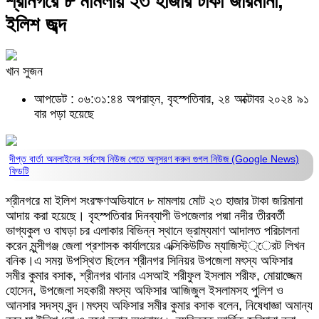
শ্রীনগরে ৮ মামলায় ২৩ হাজার টাকা জরিমানা,
ইলিশ জব্দ
খান সুজন
আপডেট : ০৬:৩১:৪৪ অপরাহ্ন, বৃহস্পতিবার, ২৪ অক্টোবর ২০২৪
৯১
বার পড়া হয়েছে
দীপ্ত বার্তা অনলাইনের সর্বশেষ নিউজ পেতে অনুসরণ করুন
গুগল নিউজ (Google News)
ফিডটি
শ্রীনগরে মা ইলিশ সংরক্ষণঅভিযানে ৮ মামলায় মোট ২৩ হাজার টাকা জরিমানা
আদায় করা হয়েছে। বৃহস্পতিবার দিনব্যাপী উপজেলার পদ্মা নদীর তীরবর্তী
ভাগ্যকুল ও বাঘড়া চর এলাকার বিভিন্ন স্থানে ভ্রাম্যমাণ আদালত পরিচালনা
করেন মুন্সীগঞ্জ জেলা প্রশাসক কার্যালয়ের এক্সিকিউটিভ ম্যাজিস্ট্্েরট লিখন
বনিক।এ সময় উপস্থিত ছিলেন শ্রীনগর সিনিয়র উপজেলা মৎস্য অফিসার
সমীর কুমার বসাক, শ্রীনগর থানার এসআই শরীফুল ইসলাম শরীফ, মোয়াজ্জেম
হোসেন, উপজেলা সহকারী মৎস্য অফিসার আজিজুল ইসলামসহ পুলিশ ও
আনসার সদস্য বৃন্দ।মৎস্য অফিসার সমীর কুমার বসাক বলেন, নিষেধাজ্ঞা অমান্য