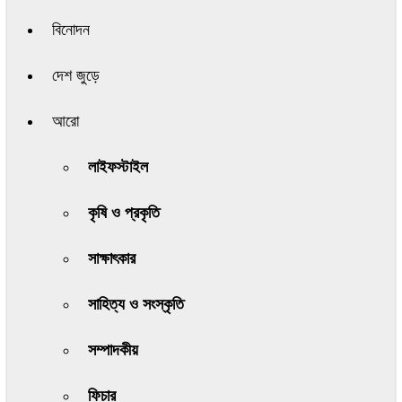
বিনোদন
দেশ জুড়ে
আরো
লাইফস্টাইল
কৃষি ও প্রকৃতি
সাক্ষাৎকার
সাহিত্য ও সংস্কৃতি
সম্পাদকীয়
ফিচার