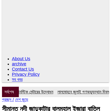
About Us
archive
Contact Us
Privacy Policy
সব খবর
ডায়াগনস্টিক সেন্টারের উদ্বোধন
সর্বশেষ
লালমোহনে জুলাই গণঅভ্যুত্থান দিবস উপলক
প্রচ্ছদ /
দেশ জুড়ে
সীমান্ত নদী জাদুকাটার বালুমহাল ইজারা বাতিল