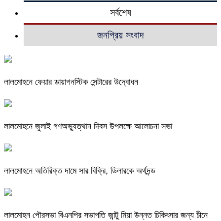
সর্বশেষ
জনপ্রিয় সংবাদ
লালমোহনে ফেয়ার ডায়াগনস্টিক সেন্টারের উদ্বোধন
লালমোহনে জুলাই গণঅভ্যুত্থান দিবস উপলক্ষে আলোচনা সভা
লালমোহনে অতিরিক্ত দামে সার বিক্রি, ডিলারকে অর্থদন্ড
লালমোহন পৌরসভা বিএনপির সভাপতি জান্টু মিয়া উন্নত চিকিৎসার জন্য চীনে