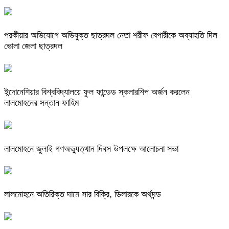
পরকীয়ার অভিযোগে অভিযুক্ত ছাত্রদল নেতা শরীফ বেপারীকে অব্যাহতি দিল
ভোলা জেলা ছাত্রদল
ইন্দোনেশিয়ার বিশ্ববিদ্যালয়ে ফুল ফান্ডেড স্কলারশিপ অর্জন করলেন
লালমোহনের সন্তান ফাহিম
লালমোহনে জুলাই গণঅভ্যুত্থান দিবস উপলক্ষে আলোচনা সভা
লালমোহনে অতিরিক্ত দামে সার বিক্রি, ডিলারকে অর্থদন্ড