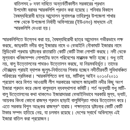
বাতিলসহ ৮ দফা দাবিতে অন্তর্বর্তীকালীন সরকারের প্রধান
উপদেষ্টা বরাবর স্মারকলিপি প্রদান করা হয়েছে। শনিবার বিকালে
বৈষম্যবিরোধী ছাত্র আন্দোলন সুনামগঞ্জ তাহিরপুর উপজেলা শাখার
পক্ষ থেকে উপজেলা নির্বাহী অফিসারের (ইউএনও) মাধ্যমে এই
স্মারকলিপি দেওয়া হয়।
স্মারকলিপিতে উল্লেখ করা হয়, বৈষম্যবিরোধী ছাত্র আন্দোলন গভীরভাবে লক্ষ
করছে, জাদুকাটা নদীর বালু ইজারার নামে ও বেআইনি নৌকাঘাট ইজারার নামে
সিন্ডিকেট প্রথায় দুষ্টচক্র রাতারাতি কোটি কোটি টাকা লোপাট করছে। নদী থেকে
মূল্যবান খনিজসম্পদ লোপাটের ফলে পরিবেশের মারাত্মক ক্ষতি হচ্ছে। শুধু তাই
নয়, বালু উত্তোলনের পাথরও উত্তোলন করছে, যা নিয়মবহির্ভূত। তাদের
দৌরাত্ম্যে প্রায়ই ব্যাপক জুলুম-নির্যাতনের শিকার হচ্ছেন নদীতীরবর্তী সুবিধাবঞ্চিত
পরিবারের শ্রমিকরা। স্মারকলিপিতে বলা হয়, মাটিবালু আইন ২০১০/২০১১
প্রয়োগ করে বিগত আওয়ামী লীগ সরকারের আমলে জাদুকাটা নদীর কিছু অংশ
ইজারা প্রদান করে জেলা বালুমহাল ব্যবস্থাপনা কমিটি। শর্ত অনুযায়ী শুধু মাটি-
বালু উত্তোলনের কথা থাকলেও ইজারাদাররা বেআইনিভাবে সরকারি মূল্য, ভ্যাট,
আয়কর কিংবা কোনো রাজস্ব প্রদান ছাড়াই বালুমিশ্রিত পাথর উত্তোলন করে।
এতে সরকার বিপুল অঙ্কের রাজস্ব^ হারায়। পক্ষান্তরে দুষ্টচক্র কোটি কোটি
টাকার সম্পদ হাতিয়ে নেয়, যা চলমান রয়েছে। দেশের স্বার্থে অবিলম্বে এই
ইজারা বাতিল করা প্রয়োজন।