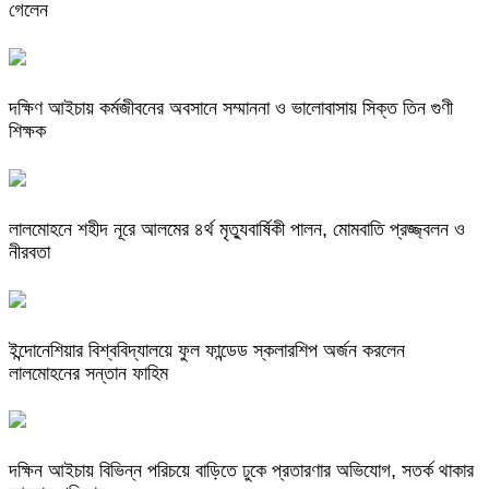
গেলেন
দক্ষিণ আইচায় কর্মজীবনের অবসানে সম্মাননা ও ভালোবাসায় সিক্ত তিন গুণী
শিক্ষক
লালমোহনে শহীদ নূরে আলমের ৪র্থ মৃত্যুবার্ষিকী পালন, মোমবাতি প্রজ্জ্বলন ও
নীরবতা
ইন্দোনেশিয়ার বিশ্ববিদ্যালয়ে ফুল ফান্ডেড স্কলারশিপ অর্জন করলেন
লালমোহনের সন্তান ফাহিম
দক্ষিন আইচায় ‎বিভিন্ন পরিচয়ে বাড়িতে ঢুকে প্রতারণার অভিযোগ, সতর্ক থাকার