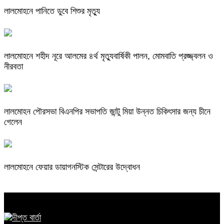
লালমোহনে পানিতে ডুবে শিশুর মৃত্যু
লালমোহনে শহীদ নূরে আলমের ৪র্থ মৃত্যুবার্ষিকী পালন, মোমবাতি প্রজ্জ্বলন ও
নীরবতা
লালমোহন পৌরসভা বিএনপির সভাপতি জান্টু মিয়া উন্নত চিকিৎসার জন্য চীনে
গেলেন
লালমোহনে ফেয়ার ডায়াগনস্টিক সেন্টারের উদ্বোধন