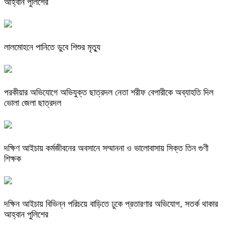
আহ্বান পুলিশের
লালমোহনে পানিতে ডুবে শিশুর মৃত্যু
পরকীয়ার অভিযোগে অভিযুক্ত ছাত্রদল নেতা শরীফ বেপারীকে অব্যাহতি দিল
ভোলা জেলা ছাত্রদল
দক্ষিণ আইচায় কর্মজীবনের অবসানে সম্মাননা ও ভালোবাসায় সিক্ত তিন গুণী
শিক্ষক
দক্ষিন আইচায় ‎বিভিন্ন পরিচয়ে বাড়িতে ঢুকে প্রতারণার অভিযোগ, সতর্ক থাকার
আহ্বান পুলিশের