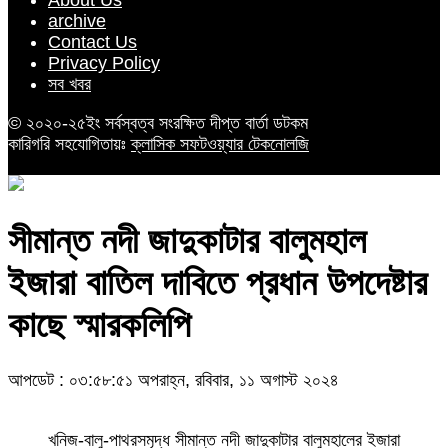
About Us
archive
Contact Us
Privacy Policy
সব খবর
© ২০২০-২৫ইং সর্বস্বত্ব সংরক্ষিত দীপ্ত বার্তা ডটকম
কারিগরি সহযোগিতায়ঃ
ক্লাসিক সফটওয়্যার টেকনোলজি
সীমান্ত নদী জাদুকাটার বালুমহাল
ইজারা বাতিল দাবিতে প্রধান উপদেষ্টার
কাছে স্মারকলিপি
আপডেট : ০৩:৫৮:৫১ অপরাহ্ন, রবিবার, ১১ অগাস্ট ২০২৪
খনিজ-বালু-পাথরসমৃদ্ধ সীমান্ত নদী জাদুকাটার বালুমহালের ইজারা