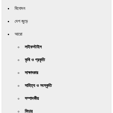
বিনোদন
দেশ জুড়ে
আরো
লাইফস্টাইল
কৃষি ও প্রকৃতি
সাক্ষাৎকার
সাহিত্য ও সংস্কৃতি
সম্পাদকীয়
ফিচার