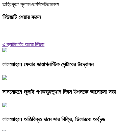
তাহিরপুর# সুনামগঞ্জ#সিলেট#ঢাকা#
নিউজটি শেয়ার করুন
এ ক্যাটাগরির আরো নিউজ
লালমোহনে ফেয়ার ডায়াগনস্টিক সেন্টারের উদ্বোধন
লালমোহনে জুলাই গণঅভ্যুত্থান দিবস উপলক্ষে আলোচনা সভা
লালমোহনে অতিরিক্ত দামে সার বিক্রি, ডিলারকে অর্থদন্ড