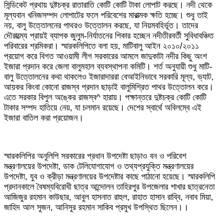
সিন্ডিকেট প্রথায় দুষ্টচক্র রাতারাতি কোটি কোটি টাকা লোপাট করছে। নদী থেকে
মূল্যবান খনিজসম্পদ লোপাটের ফলে পরিবেশের মারাত্মক ক্ষতি হচ্ছে। শুধু তাই
নয়, বালু উত্তোলনের পাথরও উত্তোলন করছে, যা নিয়মবহির্ভূত। তাদের
দৌরাত্ম্যে প্রায়ই ব্যাপক জুলুম-নির্যাতনের শিকার হচ্ছেন নদীতীরবর্তী সুবিধাবঞ্চিত
পরিবারের শ্রমিকরা। স্মারকলিপিতে বলা হয়, মাটিবালু আইন ২০১০/২০১১
প্রয়োগ করে বিগত আওয়ামী লীগ সরকারের আমলে জাদুকাটা নদীর কিছু অংশ
ইজারা প্রদান করে জেলা বালুমহাল ব্যবস্থাপনা কমিটি। শর্ত অনুযায়ী শুধু মাটি-
বালু উত্তোলনের কথা থাকলেও ইজারাদাররা বেআইনিভাবে সরকারি মূল্য, ভ্যাট,
আয়কর কিংবা কোনো রাজস্ব প্রদান ছাড়াই বালুমিশ্রিত পাথর উত্তোলন করে।
এতে সরকার বিপুল অঙ্কের রাজস্ব^ হারায়। পক্ষান্তরে দুষ্টচক্র কোটি কোটি
টাকার সম্পদ হাতিয়ে নেয়, যা চলমান রয়েছে। দেশের স্বার্থে অবিলম্বে এই
ইজারা বাতিল করা প্রয়োজন।
স্মারকলিপির অনুলিপি সরকারের প্রধান উপদেষ্টা ছাড়াও বন ও পরিবেশ
মন্ত্রণালয়ের উপদেষ্টা, ডাক টেলিযোগাযোগ ও তথ্যপ্রযুক্তি মন্ত্রণালয়ের
উপদেষ্টা, যুব ও ক্রীড়া মন্ত্রণালয়ের উপদেষ্টার কাছে পাঠানো হয়েছে। স্মারকলিপি
প্রদানকালে বৈষম্যবিরোধী ছাত্র আন্দোলন তাহিরপুর উপজেলার শাখার ছাত্রনেতা
আজিজুর রহমান কাউছার, আবুল হাসনাত রাহুল, রাহাত হাসান রাব্বি, নবাব মিয়া,
জাহিদ আল সুজন, আনিসুর রহমান সাকিব প্রমুখ উপস্থিত ছিলেন।।