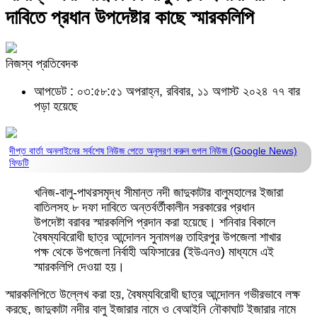
দাবিতে প্রধান উপদেষ্টার কাছে স্মারকলিপি
নিজস্ব প্রতিবেদক
আপডেট : ০৩:৫৮:৫১ অপরাহ্ন, রবিবার, ১১ অগাস্ট ২০২৪
৭৭ বার
পড়া হয়েছে
দীপ্ত বার্তা অনলাইনের সর্বশেষ নিউজ পেতে অনুসরণ করুন
গুগল নিউজ (Google News)
ফিডটি
খনিজ-বালু-পাথরসমৃদ্ধ সীমান্ত নদী জাদুকাটার বালুমহালের ইজারা
বাতিলসহ ৮ দফা দাবিতে অন্তর্বর্তীকালীন সরকারের প্রধান
উপদেষ্টা বরাবর স্মারকলিপি প্রদান করা হয়েছে। শনিবার বিকালে
বৈষম্যবিরোধী ছাত্র আন্দোলন সুনামগঞ্জ তাহিরপুর উপজেলা শাখার
পক্ষ থেকে উপজেলা নির্বাহী অফিসারের (ইউএনও) মাধ্যমে এই
স্মারকলিপি দেওয়া হয়।
স্মারকলিপিতে উল্লেখ করা হয়, বৈষম্যবিরোধী ছাত্র আন্দোলন গভীরভাবে লক্ষ
করছে, জাদুকাটা নদীর বালু ইজারার নামে ও বেআইনি নৌকাঘাট ইজারার নামে