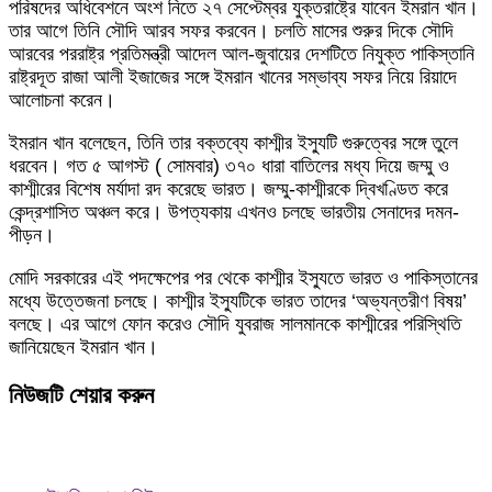
পরিষদের অধিবেশনে অংশ নিতে ২৭ সেপ্টেম্বর যুক্তরাষ্ট্রে যাবেন ইমরান খান।
তার আগে তিনি সৌদি আরব সফর করবেন। চলতি মাসের শুরুর দিকে সৌদি
আরবের পররাষ্ট্র প্রতিমন্ত্রী আদেল আল-জুবায়ের দেশটিতে নিযুক্ত পাকিস্তানি
রাষ্ট্রদূত রাজা আলী ইজাজের সঙ্গে ইমরান খানের সম্ভাব্য সফর নিয়ে রিয়াদে
আলোচনা করেন।
ইমরান খান বলেছেন, তিনি তার বক্তব্যে কাশ্মীর ইস্যুটি গুরুত্বের সঙ্গে তুলে
ধরবেন। গত ৫ আগস্ট ( সোমবার) ৩৭০ ধারা বাতিলের মধ্য দিয়ে জম্মু ও
কাশ্মীরের বিশেষ মর্যাদা রদ করেছে ভারত। জম্মু-কাশ্মীরকে দ্বিখণ্ডিত করে
কেন্দ্রশাসিত অঞ্চল করে। উপত্যকায় এখনও চলছে ভারতীয় সেনাদের দমন-
পীড়ন।
মোদি সরকারের এই পদক্ষেপের পর থেকে কাশ্মীর ইস্যুতে ভারত ও পাকিস্তানের
মধ্যে উত্তেজনা চলছে। কাশ্মীর ইস্যুটিকে ভারত তাদের ‘অভ্যন্তরীণ বিষয়’
বলছে। এর আগে ফোন করেও সৌদি যুবরাজ সালমানকে কাশ্মীরের পরিস্থিতি
জানিয়েছেন ইমরান খান।
নিউজটি শেয়ার করুন