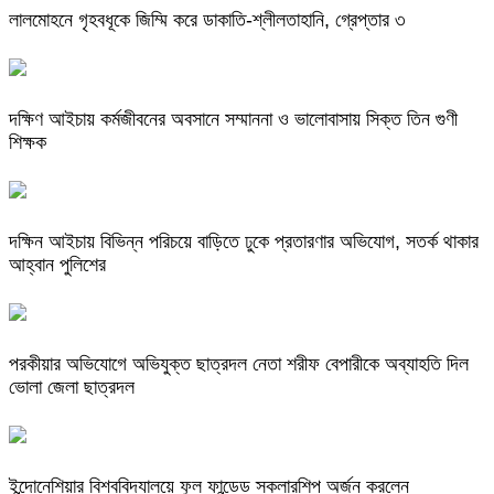
লালমোহনে গৃহবধূকে জিম্মি করে ডাকাতি-শ্লীলতাহানি, গ্রেপ্তার ৩
দক্ষিণ আইচায় কর্মজীবনের অবসানে সম্মাননা ও ভালোবাসায় সিক্ত তিন গুণী
শিক্ষক
দক্ষিন আইচায় ‎বিভিন্ন পরিচয়ে বাড়িতে ঢুকে প্রতারণার অভিযোগ, সতর্ক থাকার
আহ্বান পুলিশের
পরকীয়ার অভিযোগে অভিযুক্ত ছাত্রদল নেতা শরীফ বেপারীকে অব্যাহতি দিল
ভোলা জেলা ছাত্রদল
ইন্দোনেশিয়ার বিশ্ববিদ্যালয়ে ফুল ফান্ডেড স্কলারশিপ অর্জন করলেন