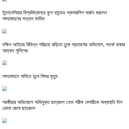
ইন্দোনেশিয়ার বিশ্ববিদ্যালয়ে ফুল ফান্ডেড স্কলারশিপ অর্জন করলেন
লালমোহনের সন্তান ফাহিম
দক্ষিন আইচায় ‎বিভিন্ন পরিচয়ে বাড়িতে ঢুকে প্রতারণার অভিযোগ, সতর্ক থাকার
আহ্বান পুলিশের
লালমোহনে পানিতে ডুবে শিশুর মৃত্যু
পরকীয়ার অভিযোগে অভিযুক্ত ছাত্রদল নেতা শরীফ বেপারীকে অব্যাহতি দিল
ভোলা জেলা ছাত্রদল