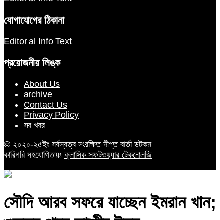
যোগাযোগের ঠিকানা
Editorial Info Text
প্রয়োজনীয় লিঙ্ক
About Us
archive
Contact Us
Privacy Policy
সব খবর
© ২০২০-২৫ইং সর্বস্বত্ব সংরক্ষিত দীপ্ত বার্তা ডটকম
কারিগরি সহযোগিতায়ঃ
ক্লাসিক সফটওয়্যার টেকনোলজি
সৌদি আরব সফরে যাচ্ছেন ইমরান খান;