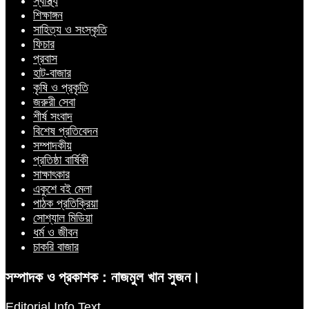
স্বাস্থ্য
শিক্ষাঙ্গন
সাহিত্য ও সংস্কৃতি
ফিচার
প্রবাস
হাট-বাজার
কৃষি ও প্রকৃতি
জরুরী সেবা
শীর্ষ সংবাদ
বিশেষ প্রতিবেদন
সম্পাদকীয়
প্রতিষ্ঠা বার্ষিকী
সাক্ষাৎকার
একুশে বই মেলা
পাঠক প্রতিক্রিয়া
সোশ্যাল মিডিয়া
ধর্ম ও জীবন
চাকরি বাজার
সম্পাদক ও প্রকাশক : নাজমুল খান সুজন।
Editorial Info Text