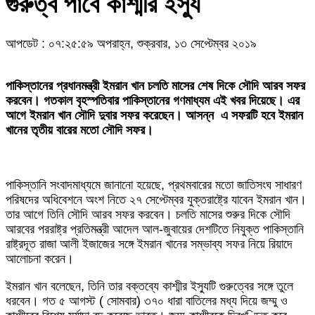
গুরুত্ব পাবে কাশ্মীর ইস্যু
আপডেট : ০৭:২৫:৫৯ অপরাহ্ন, শুক্রবার, ১৩ সেপ্টেম্বর ২০১৯
পাকিস্তানের প্রধানমন্ত্রী ইমরান খান চলতি মাসের শেষ দিকে সৌদি আরব সফর
করবেন। গতকাল বৃহস্পতিবার পাকিস্তানের গণমাধ্যম এই খবর দিয়েছে। এর
আগে ইমরান খান সৌদি দুবার সফর করেছেন। আসন্ন এ সফরটি হবে ইমরান
খানের তৃতীয় বারের মতো সৌদি সফর।
পাকিস্তানি সংবাদমাধ্যমে জানানো হয়েছে, প্রথমবারের মতো জাতিসংঘ সাধারণ
পরিষদের অধিবেশনে অংশ নিতে ২৭ সেপ্টেম্বর যুক্তরাষ্ট্রে যাবেন ইমরান খান।
তার আগে তিনি সৌদি আরব সফর করবেন। চলতি মাসের শুরুর দিকে সৌদি
আরবের পররাষ্ট্র প্রতিমন্ত্রী আদেল আল-জুবায়ের দেশটিতে নিযুক্ত পাকিস্তানি
রাষ্ট্রদূত রাজা আলী ইজাজের সঙ্গে ইমরান খানের সম্ভাব্য সফর নিয়ে রিয়াদে
আলোচনা করেন।
ইমরান খান বলেছেন, তিনি তার বক্তব্যে কাশ্মীর ইস্যুটি গুরুত্বের সঙ্গে তুলে
ধরবেন। গত ৫ আগস্ট ( সোমবার) ৩৭০ ধারা বাতিলের মধ্য দিয়ে জম্মু ও