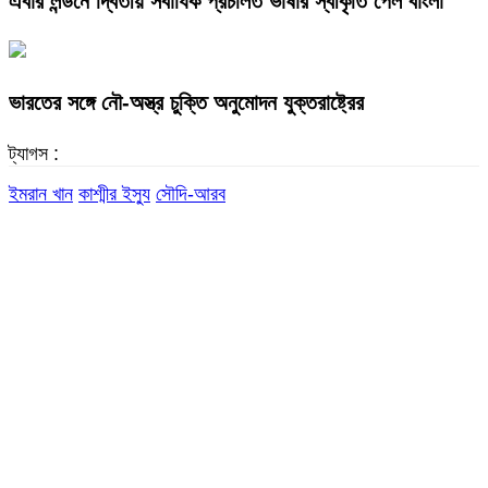
এবার লন্ডনে দ্বিতীয় সর্বাধিক প্রচলিত ভাষার স্বীকৃতি পেল বাংলা
ভারতের সঙ্গে নৌ-অস্ত্র চুক্তি অনুমোদন যুক্তরাষ্ট্রের
ট্যাগস :
ইমরান খান
কাশ্মীর ইস্যু
সৌদি-আরব