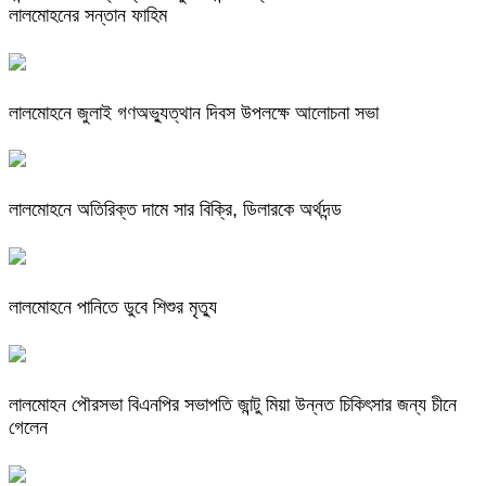
লালমোহনের সন্তান ফাহিম
লালমোহনে জুলাই গণঅভ্যুত্থান দিবস উপলক্ষে আলোচনা সভা
লালমোহনে অতিরিক্ত দামে সার বিক্রি, ডিলারকে অর্থদন্ড
লালমোহনে পানিতে ডুবে শিশুর মৃত্যু
লালমোহন পৌরসভা বিএনপির সভাপতি জান্টু মিয়া উন্নত চিকিৎসার জন্য চীনে
গেলেন