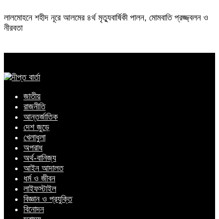
লালমোহনে শহীদ নূরে আলমের ৪র্থ মৃত্যুবার্ষিকী পালন, মোমবাতি প্রজ্জ্বলন ও
নীরবতা
জাতীয়
রাজনীতি
আন্তর্জাতিক
দেশ জুড়ে
খেলাধুলা
অপরাধ
অর্থ-বানিজ্য
আইন আদালত
ধর্ম ও জীবন
লাইফস্টাইল
বিজ্ঞান ও প্রযুক্তি
বিনোদন