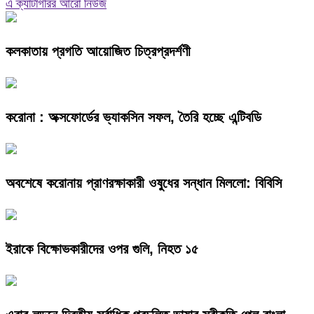
এ ক্যাটাগরির আরো নিউজ
কলকাতায় প্রগতি আয়োজিত চিত্রপ্রদর্শণী
করোনা : অক্সফোর্ডের ভ্যাকসিন সফল, তৈরি হচ্ছে এন্টিবডি
অবশেষে করোনায় প্রাণরক্ষাকারী ওষুধের সন্ধান মিললো: বিবিসি
ইরাকে বিক্ষোভকারীদের ওপর গুলি, নিহত ১৫