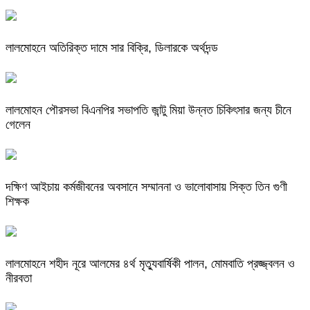
লালমোহনে অতিরিক্ত দামে সার বিক্রি, ডিলারকে অর্থদন্ড
লালমোহন পৌরসভা বিএনপির সভাপতি জান্টু মিয়া উন্নত চিকিৎসার জন্য চীনে
গেলেন
দক্ষিণ আইচায় কর্মজীবনের অবসানে সম্মাননা ও ভালোবাসায় সিক্ত তিন গুণী
শিক্ষক
লালমোহনে শহীদ নূরে আলমের ৪র্থ মৃত্যুবার্ষিকী পালন, মোমবাতি প্রজ্জ্বলন ও
নীরবতা