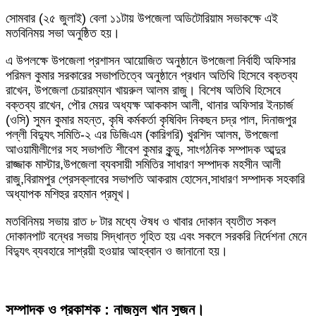
সোমবার (২৫ জুলাই) বেলা ১১টায় উপজেলা অডিটোরিয়াম সভাকক্ষে এই
মতবিনিময় সভা অনুষ্ঠিত হয়।
এ উপলক্ষে উপজেলা প্রশাসন আয়োজিত অনুষ্ঠানে উপজেলা নির্বাহী অফিসার
পরিমল কুমার সরকারের সভাপতিত্বে অনুষ্ঠানে প্রধান অতিথি হিসেবে বক্তব্য
রাখেন, উপজেলা চেয়ারম্যান খায়রুল আলম রাজু। বিশেষ অতিথি হিসেবে
বক্তব্য রাখেন, পৌর মেয়র অধ্যক্ষ আককাস আলী, থানার অফিসার ইনচার্জ
(ওসি) সুমন কুমার মহন্ত, কৃষি কর্মকর্তা কৃষিবিদ নিকছন চদ্র পাল, দিনাজপুর
পল্লী বিদ্যুৎ সমিতি-২ এর ডিজিএম (কারিগরি) খুরশিদ আলম, উপজেলা
আওয়ামীলীগের সহ সভাপতি শীবেশ কুমার কুন্ডু, সাংগঠনিক সম্পাদক আব্দুর
রাজ্জাক মাস্টার,উপজেলা ব্যবসায়ী সমিতির সাধারণ সম্পাদক মহসীন আলী
রাজু,বিরামপুর প্রেসক্লাবের সভাপতি আকরাম হোসেন,সাধারণ সম্পাদক সহকারি
অধ্যাপক মশিহুর রহমান প্রমূখ।
মতবিনিময় সভায় রাত ৮ টার মধ্যে ঔষধ ও খাবার দোকান ব্যতীত সকল
দোকানপাট বন্ধের সভায় সিদ্ধান্ত গৃহিত হয় এবং সকলে সরকরি নির্দেশনা মেনে
বিদ্যুৎ ব্যবহারে সাশ্রয়ী হওয়ার আহব্বান ও জানানো হয়।
সম্পাদক ও প্রকাশক : নাজমুল খান সুজন।