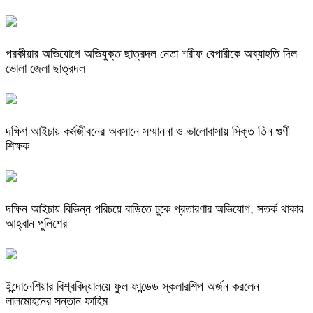
পরকীয়ার অভিযোগে অভিযুক্ত ছাত্রদল নেতা শরীফ বেপারীকে অব্যাহতি দিল
ভোলা জেলা ছাত্রদল
দক্ষিণ আইচায় কর্মজীবনের অবসানে সম্মাননা ও ভালোবাসায় সিক্ত তিন গুণী
শিক্ষক
দক্ষিন আইচায় ‎বিভিন্ন পরিচয়ে বাড়িতে ঢুকে প্রতারণার অভিযোগ, সতর্ক থাকার
আহ্বান পুলিশের
ইন্দোনেশিয়ার বিশ্ববিদ্যালয়ে ফুল ফান্ডেড স্কলারশিপ অর্জন করলেন
লালমোহনের সন্তান ফাহিম