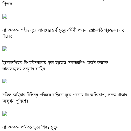
শিক্ষক
লালমোহনে শহীদ নূরে আলমের ৪র্থ মৃত্যুবার্ষিকী পালন, মোমবাতি প্রজ্জ্বলন ও
নীরবতা
ইন্দোনেশিয়ার বিশ্ববিদ্যালয়ে ফুল ফান্ডেড স্কলারশিপ অর্জন করলেন
লালমোহনের সন্তান ফাহিম
দক্ষিন আইচায় ‎বিভিন্ন পরিচয়ে বাড়িতে ঢুকে প্রতারণার অভিযোগ, সতর্ক থাকার
আহ্বান পুলিশের
লালমোহনে পানিতে ডুবে শিশুর মৃত্যু