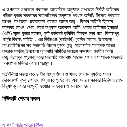
এ উপলক্ষে উপজেলা প্রশাসন আয়োজিত অনুষ্ঠানে উপজেলা নির্বাহী অফিসার
পরিমল কুমার সরকারের সভাপতিত্বে অনুষ্ঠানে প্রধান অতিথি হিসেবে বক্তব্য
রাখেন, উপজেলা চেয়ারম্যান খায়রুল আলম রাজু। বিশেষ অতিথি হিসেবে
বক্তব্য রাখেন, পৌর মেয়র অধ্যক্ষ আককাস আলী, থানার অফিসার ইনচার্জ
(ওসি) সুমন কুমার মহন্ত, কৃষি কর্মকর্তা কৃষিবিদ নিকছন চদ্র পাল, দিনাজপুর
পল্লী বিদ্যুৎ সমিতি-২ এর ডিজিএম (কারিগরি) খুরশিদ আলম, উপজেলা
আওয়ামীলীগের সহ সভাপতি শীবেশ কুমার কুন্ডু, সাংগঠনিক সম্পাদক আব্দুর
রাজ্জাক মাস্টার,উপজেলা ব্যবসায়ী সমিতির সাধারণ সম্পাদক মহসীন আলী
রাজু,বিরামপুর প্রেসক্লাবের সভাপতি আকরাম হোসেন,সাধারণ সম্পাদক সহকারি
অধ্যাপক মশিহুর রহমান প্রমূখ।
মতবিনিময় সভায় রাত ৮ টার মধ্যে ঔষধ ও খাবার দোকান ব্যতীত সকল
দোকানপাট বন্ধের সভায় সিদ্ধান্ত গৃহিত হয় এবং সকলে সরকরি নির্দেশনা মেনে
বিদ্যুৎ ব্যবহারে সাশ্রয়ী হওয়ার আহব্বান ও জানানো হয়।
নিউজটি শেয়ার করুন
এ ক্যাটাগরির আরো নিউজ