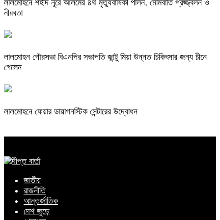
লালমোহনে শহীদ নূরে আলমের ৪র্থ মৃত্যুবার্ষিকী পালন, মোমবাতি প্রজ্জ্বলন ও
নীরবতা
লালমোহন পৌরসভা বিএনপির সভাপতি জান্টু মিয়া উন্নত চিকিৎসার জন্য চীনে
গেলেন
লালমোহনে ফেয়ার ডায়াগনস্টিক সেন্টারের উদ্বোধন
জাতীয়
রাজনীতি
আন্তর্জাতিক
দেশ জুড়ে