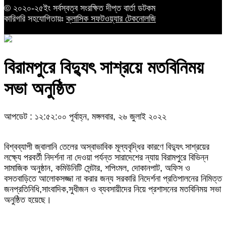
© ২০২০-২৫ইং সর্বস্বত্ব সংরক্ষিত দীপ্ত বার্তা ডটকম
কারিগরি সহযোগিতায়ঃ
ক্লাসিক সফটওয়্যার টেকনোলজি
বিরামপুরে বিদ্যুৎ সাশ্রয়ে মতবিনিময়
সভা অনুষ্ঠিত
আপডেট : ১২:৫২:০০ পূর্বাহ্ন, মঙ্গলবার, ২৬ জুলাই ২০২২
বিশ্বব্যাপী জ্বালানি তেলের অস্বাভাবিক মূল্যবৃদ্ধির কারণে বিদ্যুৎ সাশ্রয়ের
লক্ষ্যে পরবর্তী নিদর্শনা না দেওয়া পর্যন্ত সারাদেশের ন্যায় বিরামপুরে বিভিন্ন
সামাজিক অনুষ্ঠান, কমিউনিটি সেন্টার, শপিংমল, দোকানপাট, অফিস ও
বসতবাড়িতে আলোকসজ্জা না করার জন্য সরকারি নিদের্শনা প্রতিপালনের নিমিত্ত
জনপ্রতিনিধি,সাংবাদিক,সুধীজন ও ব্যবসায়ীদের নিয়ে প্রশাসনের মতবিনিময় সভা
অনুষ্ঠিত হয়েছে।