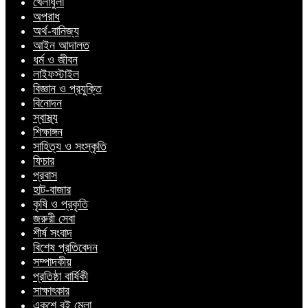
খেলাধুলা
অপরাধ
অর্থ-বানিজ্য
আইন আদালত
ধর্ম ও জীবন
লাইফস্টাইল
বিজ্ঞান ও প্রযুক্তি
বিনোদন
স্বাস্থ্য
শিক্ষাঙ্গন
সাহিত্য ও সংস্কৃতি
ফিচার
প্রবাস
হাট-বাজার
কৃষি ও প্রকৃতি
জরুরী সেবা
শীর্ষ সংবাদ
বিশেষ প্রতিবেদন
সম্পাদকীয়
প্রতিষ্ঠা বার্ষিকী
সাক্ষাৎকার
একুশে বই মেলা