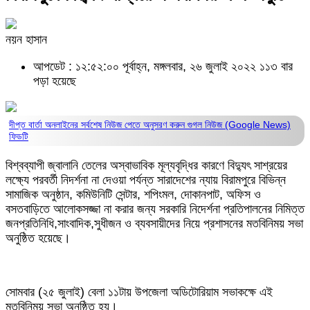
নয়ন হাসান
আপডেট : ১২:৫২:০০ পূর্বাহ্ন, মঙ্গলবার, ২৬ জুলাই ২০২২
১১৩ বার
পড়া হয়েছে
দীপ্ত বার্তা অনলাইনের সর্বশেষ নিউজ পেতে অনুসরণ করুন
গুগল নিউজ (Google News)
ফিডটি
বিশ্বব্যাপী জ্বালানি তেলের অস্বাভাবিক মূল্যবৃদ্ধির কারণে বিদ্যুৎ সাশ্রয়ের
লক্ষ্যে পরবর্তী নিদর্শনা না দেওয়া পর্যন্ত সারাদেশের ন্যায় বিরামপুরে বিভিন্ন
সামাজিক অনুষ্ঠান, কমিউনিটি সেন্টার, শপিংমল, দোকানপাট, অফিস ও
বসতবাড়িতে আলোকসজ্জা না করার জন্য সরকারি নিদের্শনা প্রতিপালনের নিমিত্ত
জনপ্রতিনিধি,সাংবাদিক,সুধীজন ও ব্যবসায়ীদের নিয়ে প্রশাসনের মতবিনিময় সভা
অনুষ্ঠিত হয়েছে।
সোমবার (২৫ জুলাই) বেলা ১১টায় উপজেলা অডিটোরিয়াম সভাকক্ষে এই
মতবিনিময় সভা অনুষ্ঠিত হয়।