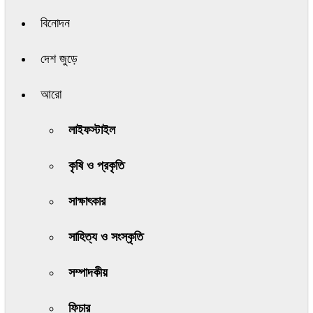
বিনোদন
দেশ জুড়ে
আরো
লাইফস্টাইল
কৃষি ও প্রকৃতি
সাক্ষাৎকার
সাহিত্য ও সংস্কৃতি
সম্পাদকীয়
ফিচার