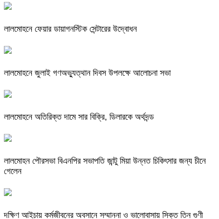
লালমোহনে ফেয়ার ডায়াগনস্টিক সেন্টারের উদ্বোধন
লালমোহনে জুলাই গণঅভ্যুত্থান দিবস উপলক্ষে আলোচনা সভা
লালমোহনে অতিরিক্ত দামে সার বিক্রি, ডিলারকে অর্থদন্ড
লালমোহন পৌরসভা বিএনপির সভাপতি জান্টু মিয়া উন্নত চিকিৎসার জন্য চীনে
গেলেন
দক্ষিণ আইচায় কর্মজীবনের অবসানে সম্মাননা ও ভালোবাসায় সিক্ত তিন গুণী