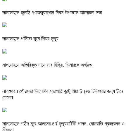
লালমোহনে জুলাই গণঅভ্যুত্থান দিবস উপলক্ষে আলোচনা সভা
লালমোহনে পানিতে ডুবে শিশুর মৃত্যু
লালমোহনে অতিরিক্ত দামে সার বিক্রি, ডিলারকে অর্থদন্ড
লালমোহন পৌরসভা বিএনপির সভাপতি জান্টু মিয়া উন্নত চিকিৎসার জন্য চীনে
গেলেন
লালমোহনে শহীদ নূরে আলমের ৪র্থ মৃত্যুবার্ষিকী পালন, মোমবাতি প্রজ্জ্বলন ও
নীরবতা