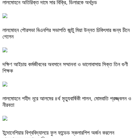
লালমোহনে অতিরিক্ত দামে সার বিক্রি, ডিলারকে অর্থদন্ড
লালমোহন পৌরসভা বিএনপির সভাপতি জান্টু মিয়া উন্নত চিকিৎসার জন্য চীনে
গেলেন
দক্ষিণ আইচায় কর্মজীবনের অবসানে সম্মাননা ও ভালোবাসায় সিক্ত তিন গুণী
শিক্ষক
লালমোহনে শহীদ নূরে আলমের ৪র্থ মৃত্যুবার্ষিকী পালন, মোমবাতি প্রজ্জ্বলন ও
নীরবতা
ইন্দোনেশিয়ার বিশ্ববিদ্যালয়ে ফুল ফান্ডেড স্কলারশিপ অর্জন করলেন