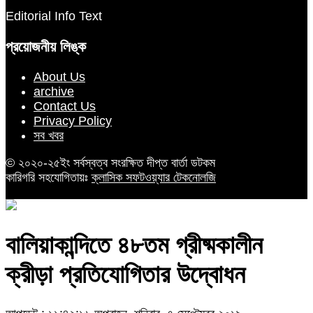
Editorial Info Text
প্রয়োজনীয় লিঙ্ক
About Us
archive
Contact Us
Privacy Policy
সব খবর
© ২০২০-২৫ইং সর্বস্বত্ব সংরক্ষিত দীপ্ত বার্তা ডটকম
কারিগরি সহযোগিতায়ঃ
ক্লাসিক সফটওয়্যার টেকনোলজি
বালিয়াকান্দিতে ৪৮তম গ্রীষ্মকালীন
ক্রীড়া প্রতিযোগিতার উদ্বোধন