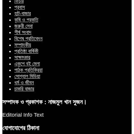
ফিচার
প্রবাস
হাট-বাজার
কৃষি ও প্রকৃতি
জরুরী সেবা
শীর্ষ সংবাদ
বিশেষ প্রতিবেদন
সম্পাদকীয়
প্রতিষ্ঠা বার্ষিকী
সাক্ষাৎকার
একুশে বই মেলা
পাঠক প্রতিক্রিয়া
সোশ্যাল মিডিয়া
ধর্ম ও জীবন
চাকরি বাজার
সম্পাদক ও প্রকাশক : নাজমুল খান সুজন।
Editorial Info Text
যোগাযোগের ঠিকানা