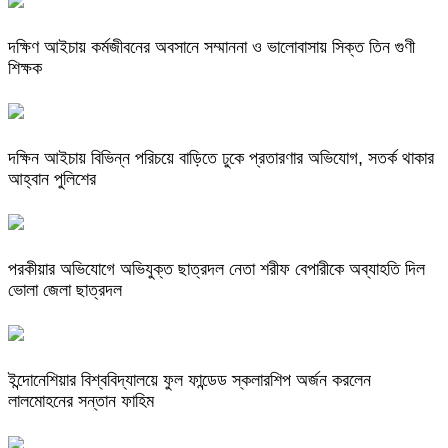
দক্ষিণ আইচায় কর্মজীবনের অবসানে সম্মাননা ও ভালোবাসায় সিক্ত তিন গুণী
শিক্ষক
দক্ষিন আইচায় ‎বিভিন্ন পরিচয়ে বাড়িতে ঢুকে প্রতারণার অভিযোগ, সতর্ক থাকার
আহ্বান পুলিশের
পরকীয়ার অভিযোগে অভিযুক্ত ছাত্রদল নেতা শরীফ বেপারীকে অব্যাহতি দিল
ভোলা জেলা ছাত্রদল
ইন্দোনেশিয়ার বিশ্ববিদ্যালয়ে ফুল ফান্ডেড স্কলারশিপ অর্জন করলেন
লালমোহনের সন্তান ফাহিম