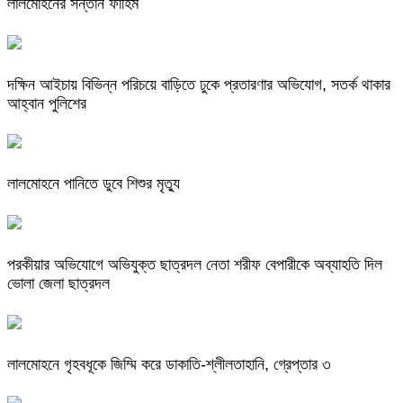
লালমোহনের সন্তান ফাহিম
দক্ষিন আইচায় ‎বিভিন্ন পরিচয়ে বাড়িতে ঢুকে প্রতারণার অভিযোগ, সতর্ক থাকার
আহ্বান পুলিশের
লালমোহনে পানিতে ডুবে শিশুর মৃত্যু
পরকীয়ার অভিযোগে অভিযুক্ত ছাত্রদল নেতা শরীফ বেপারীকে অব্যাহতি দিল
ভোলা জেলা ছাত্রদল
লালমোহনে গৃহবধূকে জিম্মি করে ডাকাতি-শ্লীলতাহানি, গ্রেপ্তার ৩