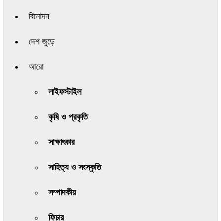
বিনোদন
দেশ জুড়ে
আরো
লাইফস্টাইল
কৃষি ও প্রকৃতি
সাক্ষাৎকার
সাহিত্য ও সংস্কৃতি
সম্পাদকীয়
ফিচার