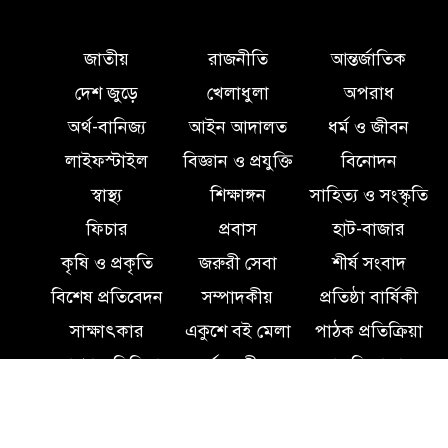
ইন্দোনেশিয়ার বিশ্ববিদ্যালয়ে ফুল
ফান্ডেড স্কলারশিপ অর্জন করলেন
জাতীয়
রাজনীতি
আন্তর্জাতিক
লালমোহনের সন্তান ফাহিম
দেশ জুড়ে
খেলাধুলা
অপরাধ
অর্থ-বানিজ্য
আইন আদালত
ধর্ম ও জীবন
দক্ষিন আইচায় ‎বিভিন্ন পরিচয়ে
লাইফস্টাইল
বিজ্ঞান ও প্রযুক্তি
বিনোদন
বাড়িতে ঢুকে প্রতারণার অভিযোগ,
সতর্ক থাকার আহ্বান পুলিশের
স্বাস্থ্য
শিক্ষাঙ্গন
সাহিত্য ও সংস্কৃতি
ফিচার
প্রবাস
হাট-বাজার
লালমোহনে পানিতে ডুবে শিশুর মৃত্যু
কৃষি ও প্রকৃতি
জরুরী সেবা
শীর্ষ সংবাদ
বিশেষ প্রতিবেদন
সম্পাদকীয়
প্রতিষ্ঠা বার্ষিকী
সাক্ষাৎকার
একুশে বই মেলা
পাঠক প্রতিক্রিয়া
পরকীয়ার অভিযোগে অভিযুক্ত
ছাত্রদল নেতা শরীফ বেপারীকে
সোশ্যাল মিডিয়া
ধর্ম ও জীবন
চাকরি বাজার
অব্যাহতি দিল ভোলা জেলা ছাত্রদল