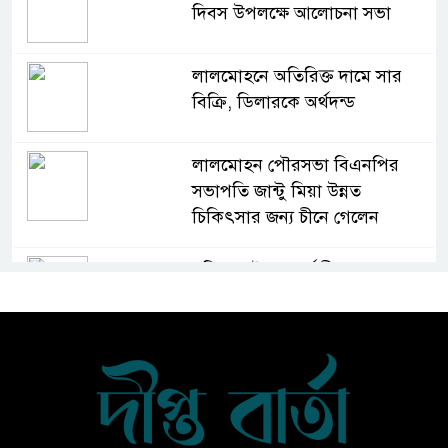
দিবস উপলক্ষে আলোচনা সভা
লালমোহনে অতিরিক্ত দামে সার
বিক্রি, ডিলারকে অর্থদন্ড
লালমোহন পৌরসভা বিএনপির
সভাপতি জান্টু মিয়া উন্নত
চিকিৎসার জন্য চীনে গেলেন
দক্ষিণ আইচায় কর্মজীবনের অবসানে
সম্মাননা ও ভালোবাসায় সিক্ত তিন
গুণী শিক্ষক
লালমোহনে শহীদ নূরে আলমের ৪র্থ
মৃত্যুবার্ষিকী পালন, মোমবাতি
প্রজ্জ্বলন ও নীরবতা